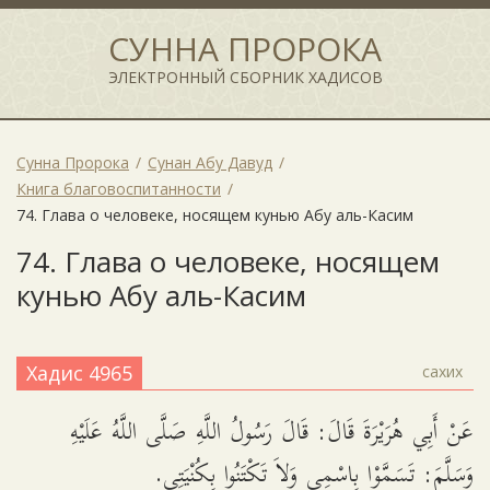
СУННА ПРОРОКА
ЭЛЕКТРОННЫЙ СБОРНИК ХАДИСОВ
Сунна Пророка
Сунан Абу Давуд
Книга благовоспитанности
74. Глава о человеке, носящем кунью Абу аль-Касим
74. Глава о человеке, носящем
кунью Абу аль-Касим
Хадис 4965
сахих
عَنْ أَبِي هُرَيْرَةَ قَالَ: قَالَ رَسُولُ اللَّهِ صَلَّى اللَّهُ عَلَيْهِ
وَسَلَّمَ: تَسَمَّوْا بِاسْمِي وَلاَ تَكْتَنُوا بِكُنْيَتِي.