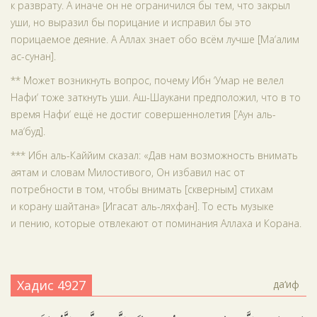
к разврату. А иначе он не ограничился бы тем, что закрыл
уши, но выразил бы порицание и исправил бы это
порицаемое деяние. А Аллах знает обо всём лучше [Ма‘алим
ас-сунан].
** Может возникнуть вопрос, почему Ибн ‘Умар не велел
Нафи‘ тоже заткнуть уши. Аш-Шаукани предположил, что в то
время Нафи‘ ещё не достиг совершеннолетия [‘Аун аль-
ма‘буд].
*** Ибн аль-Каййим сказал: «Дав нам возможность внимать
аятам и словам Милостивого, Он избавил нас от
потребности в том, чтобы внимать [скверным] стихам
и корану шайтана» [Игасат аль-ляхфан]. То есть музыке
и пению, которые отвлекают от поминания Аллаха и Корана.
Хадис 4927
да‘иф