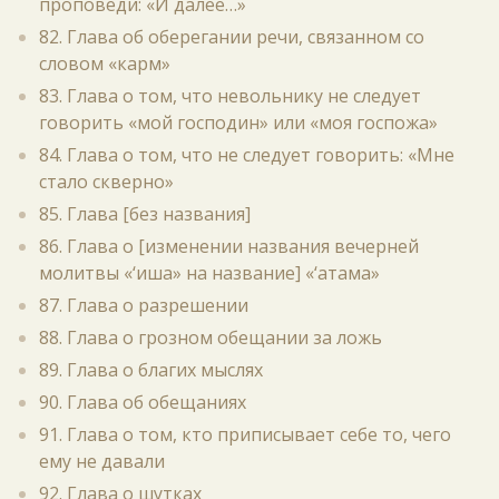
проповеди: «И далее…»
82. Глава об оберегании речи, связанном со
словом «карм»
83. Глава о том, что невольнику не следует
говорить «мой господин» или «моя госпожа»
84. Глава о том, что не следует говорить: «Мне
стало скверно»
85. Глава [без названия]
86. Глава о [изменении названия вечерней
молитвы «‘иша» на название] «‘атама»
87. Глава о разрешении
88. Глава о грозном обещании за ложь
89. Глава о благих мыслях
90. Глава об обещаниях
91. Глава о том, кто приписывает себе то, чего
ему не давали
92. Глава о шутках