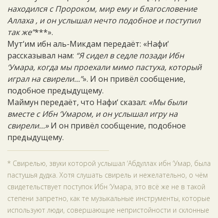
находился с Пророком, мир ему и благословение
Аллаха , и он услышал нечто подобное и поступил
так же”
***».
Мут‘им ибн аль-Микдам передаёт: «Нафи‘
рассказывал нам:
“Я сидел в седле позади Ибн
‘Умара, когда мы проехали мимо пастуха, который
играл на свирели…”
». И он привёл сообщение,
подобное предыдущему.
Маймун передаёт, что Нафи‘ сказал:
«Мы были
вместе с Ибн ‘Умаром, и он услышал игру на
свирели…»
И он привёл сообщение, подобное
предыдущему.
* Свирелью, звуки которой услышал ‘Абдуллах ибн ‘Умар, была
пастушья дудка. Хотя слушать свирель и нежелательно, о чём
свидетельствует поступок Ибн ‘Умара, это всё же не в такой
степени запретно, как те музыкальные инструменты, которые
используют люди, совершающие непристойности и склонные