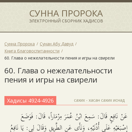
СУННА ПРОРОКА
ЭЛЕКТРОННЫЙ СБОРНИК ХАДИСОВ
Сунна Пророка
Сунан Абу Давуд
Книга благовоспитанности
60. Глава о нежелательности пения и игры на свирели
60. Глава о нежелательности
пения и игры на свирели
Хадисы 4924-4926
сахих - хасан сахих иснад
عَنْ نَافِعٍ قَالَ: سَمِعَ ابْنُ عُمَرَ مِزْمَاراً، قَالَ: فَوَضَعَ
إصْبَعَيْهِ عَلَى أُذُنَيْهِ، وَنَأَى عَنِ الطَّرِيقِ وَقَالَ لِي: يَا نَافِعُ