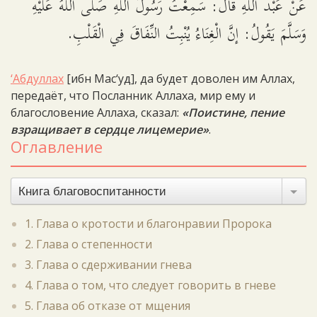
عَنْ عَبْد اللَّهِ قال: سَمِعْتُ رَسُولَ اللَّهِ صَلَّى اللَّهُ عَلَيْهِ
وَسَلَّمَ يَقُولُ: إنَّ الْغِنَاءُ يُنْبِتُ النِّفَاقَ فِي الْقَلْبِ.
‘Абдуллах
[ибн Мас‘уд], да будет доволен им Аллах,
передаёт, что Посланник Аллаха, мир ему и
благословение Аллаха, сказал:
«Поистине, пение
взращивает в сердце лицемерие»
.
Оглавление
Книга благовоспитанности
1. Глава о кротости и благонравии Пророка
2. Глава о степенности
3. Глава о сдерживании гнева
4. Глава о том, что следует говорить в гневе
5. Глава об отказе от мщения