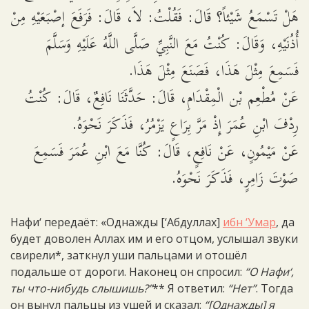
هَلْ تَسْمَعُ شَيْئاً؟ قَالَ: فَقُلْتُ: لاَ، قَالَ: فَرَفَعَ إصْبَعَيْهِ مِنْ
أُذُنَيْهِ، وَقَالَ: كُنْتُ مَعَ النَّبِيِّ صَلَّى اللَّهُ عَلَيْهِ وَسَلَّمَ
فَسَمِعَ مِثْلَ هَذَا، فَصَنَعَ مِثْلَ هَذَا.
عَنْ مُطْعِم بْن الْمِقْدَامِ، قَالَ: حَدَّثَنَا نَافِعٌ، قَالَ: كُنْتُ
رِدْفَ ابْنِ عُمَرَ إِذْ مَرَّ بِرَاعٍ يَزْمُرُ، فَذَكَرَ نَحْوَهُ.
عَنْ مَيْمُونٍ، عَنْ نَافِعٍ، قَالَ: كُنَّا مَعَ ابْنِ عُمَرَ فَسَمِعَ
صَوْتَ زَامِرٍ، فَذَكَرَ نَحْوَهُ.
Нафи‘ передаёт: «Однажды [‘Абдуллах]
ибн ‘Умар
, да
будет доволен Аллах им и его отцом, услышал звуки
свирели*, заткнул уши пальцами и отошёл
подальше от дороги. Наконец он спросил:
“О Нафи‘,
ты что-нибудь слышишь?”
** Я ответил:
“Нет”
. Тогда
он вынул пальцы из ушей и сказал:
“[Однажды] я