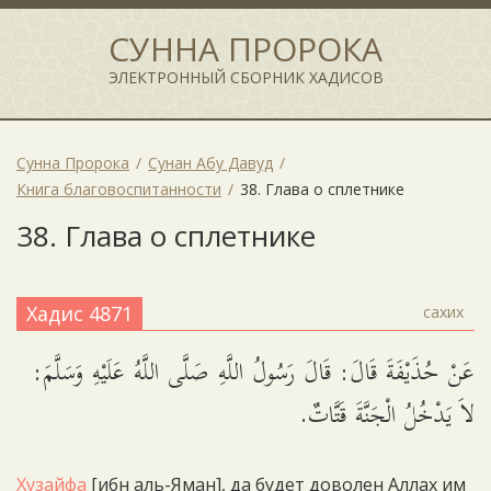
СУННА ПРОРОКА
ЭЛЕКТРОННЫЙ СБОРНИК ХАДИСОВ
Сунна Пророка
Сунан Абу Давуд
Книга благовоспитанности
38. Глава о сплетнике
38. Глава о сплетнике
Хадис 4871
сахих
عَنْ حُذَيْفَةَ قَالَ: قَالَ رَسُولُ اللَّهِ صَلَّى اللَّهُ عَلَيْهِ وَسَلَّمَ:
لاَ يَدْخُلُ الْجَنَّةَ قَتَّاتٌ.
Хузайфа
[ибн аль-Яман], да будет доволен Аллах им