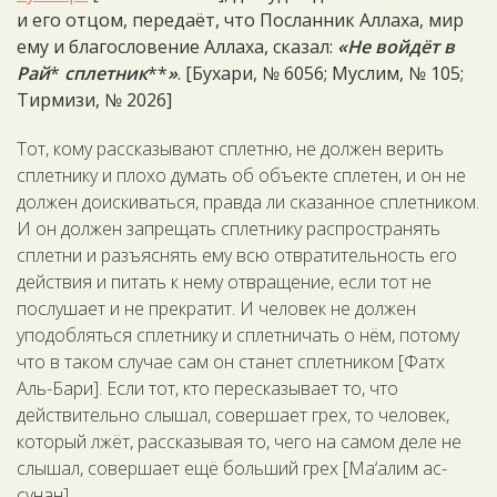
и его отцом, передаёт, что Посланник Аллаха, мир
ему и благословение Аллаха, сказал:
«Не войдёт в
Рай
*
сплетник
**
»
. [Бухари, № 6056; Муслим, № 105;
Тирмизи, № 2026]
Тот, кому рассказывают сплетню, не должен верить
сплетнику и плохо думать об объекте сплетен, и он не
должен доискиваться, правда ли сказанное сплетником.
И он должен запрещать сплетнику распространять
сплетни и разъяснять ему всю отвратительность его
действия и питать к нему отвращение, если тот не
послушает и не прекратит. И человек не должен
уподобляться сплетнику и сплетничать о нём, потому
что в таком случае сам он станет сплетником [Фатх
Аль-Бари]. Если тот, кто пересказывает то, что
действительно слышал, совершает грех, то человек,
который лжёт, рассказывая то, чего на самом деле не
слышал, совершает ещё больший грех [Ма‘алим ас-
сунан].