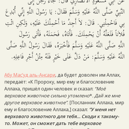
عَنْ أَبِي مَسْعُودٍ الأَنْصَارِيِّ قَالَ: جَاءَ رَجُلٌ إِلَى
النَّبِيِّ صَلَّى اللَّهُ عَلَيْهِ وَسَلَّمَ فَقَالَ: يَا رَسُولَ اللَّهِ إِنِّي أُبْدِعَ
بِي فَاحْمِلْنِي. قَالَ: لاَ أَجِدُ مَا أَحْمِلُكَ عَلَيْهِ، وَلَكِنِ ائْتِ
فُلاَناً فَلَعَلَّهُ أَنْ يَحْمِلَكَ. فَأَتَاهُ، فَحَمَلَهُ، فَأَتَى رَسُولَ
اللَّهِ صَلَّى اللَّهُ عَلَيْهِ وَسَلَّمَ فَأَخْبَرَهُ، فَقَالَ رَسُولُ اللَّهِ صَلَّى
اللَّهُ عَلَيْهِ وَسَلَّمَ: مَنْ دَلَّ عَلَى خَيْرٍ فَلَهُ مِثْلُ أَجْرِ فَاعِلِهِ.
Абу Мас‘уд аль-Ансари
, да будет доволен им Аллах,
передаёт: «К Пророку, мир ему и благословение
Аллаха, пришёл один человек и сказал:
“Моё
верховое животное сильно утомлено
*
. Дай же мне
другое верховое животное”
. [Посланник Аллаха, мир
ему и благословение Аллаха,] сказал:
“У меня нет
верхового животного для тебя… Сходи к такому-
то. Может, он сможет дать тебе верховое