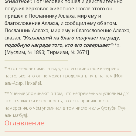
животное”
. Тот человек пошёл и действительно
получил верховое животное. После этого он
пришёл к Посланнику Аллаха, мир ему и
благословение Аллаха, и сообщил ему об этом.
Посланник Аллаха, мир ему и благословение Аллаха,
сказал:
“Указавший на благо получает награду,
подобную награде того, кто его совершает”
**».
[Муслим, № 1893; Тирмизи, № 2671]
* Этот человек имел в виду, что его животное изнурено
настолько, что он не может продолжать путь на нём [Ибн
аль-Асир. Нихайа].
** Учёные упоминают о том, что непременным условием для
этого является искренность, то есть правильность
намерения, о чём упоминал в том числе и аль-Куртуби [‘Аун
аль-ма‘буд].
Оглавление