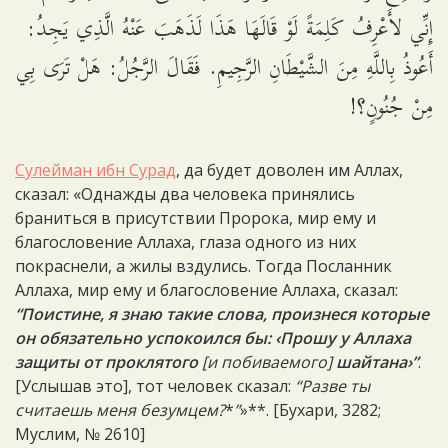
إِنِّي لأَعْرِفُ كَلِمَةً لَوْ قَالَهَا هَذَا لَذَهَبَ عَنْهُ الَّذِي يَجِدُ:
أَعُوذُ بِاللَّهِ مِنَ الشَّيْطَانِ الرَّجِيمِ. فَقَالَ الرَّجُلُ: هَلْ تَرَى بِي
مِنْ جُنُونٍ؟!
Сулейман ибн Сурад
, да будет доволен им Аллах,
сказал: «Однажды два человека принялись
браниться в присутствии Пророка, мир ему и
благословение Аллаха, глаза одного из них
покраснели, а жилы вздулись. Тогда Посланник
Аллаха, мир ему и благословение Аллаха, сказал:
“Поистине, я знаю такие слова, произнеся которые
он обязательно успокоился бы: ‹Прошу у Аллаха
защиты от проклятого
[и побиваемого]
шайтана›”
.
[Услышав это], тот человек сказал:
“Разве ты
считаешь меня безумцем?
*
”
»**. [Бухари, 3282;
Муслим, № 2610]