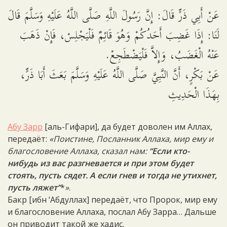
عَنْ أَبِي ذَرٍّ قَالَ: إِنَّ رَسُولَ اللَّهِ صَلَّى اللَّهُ عَلَيْهِ وَسَلَّمَ قَالَ
لَنَا: إِذَا غَضِبَ أَحَدُكُمْ وَهُوَ قَائِمٌ فَلْيَجْلِسْ، فَإِنْ ذَهَبَ
عَنْهُ الْغَضَبُ، وَإِلاَّ فَلْيَضْطَجِعْ.
عَنْ بَكْرٍ، أَنَّ النَّبِيَّ صَلَّى اللَّهُ عَلَيْهِ وَسَلَّمَ بَعَثَ أَبَا ذَرٍّ،
بِهَذَا الْحَدِيثِ
Абу Зарр
[аль-Гифари], да будет доволен им Аллах,
передаёт:
«Поистине, Посланник Аллаха, мир ему и
благословение Аллаха, сказал нам:
“Если кто-
нибудь из вас разгневается и при этом будет
стоять, пусть сядет. А если гнев и тогда не утихнет,
пусть ляжет”
*
»
.
Бакр [ибн ‘Абдуллах] передаёт, что Пророк, мир ему
и благословение Аллаха, послал Абу Зарра… Дальше
он приводит такой же хадис.