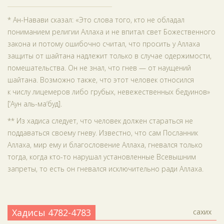
* Ан-Навави сказал: «Это слова того, кто не обладал
пониманием религии Аллаха и не впитал свет Божественного
закона и потому ошибочно считал, что просить у Аллаха
защиты от шайтана надлежит только в случае одержимости,
помешательства. Он не знал, что гнев — от наущений
шайтана. Возможно также, что этот человек относился
к числу лицемеров либо грубых, невежественных бедуинов»
[‘Аун аль-ма‘буд].
** Из хадиса следует, что человек должен стараться не
поддаваться своему гневу. Известно, что сам Посланник
Аллаха, мир ему и благословение Аллаха, гневался только
тогда, когда кто-то нарушал установленные Всевышним
запреты, то есть он гневался исключительно ради Аллаха.
Хадисы 4782-4783
сахих