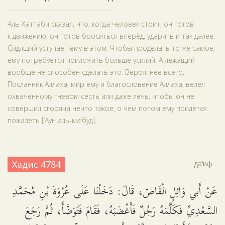
Аль-Хаттаби сказал, что, когда человек стоит, он готов
к движению, он готов броситься вперёд, ударить и так далее.
Сидящий уступает ему в этом. Чтобы проделать то же самое,
ему потребуется приложить больше усилий. А лежащий
вообще не способен сделать это. Вероятнее всего,
Посланник Аллаха, мир ему и благословение Аллаха, велел
охваченному гневом сесть или даже лечь, чтобы он не
совершил сгоряча нечто такое, о чём потом ему придётся
пожалеть [‘Аун аль-ма‘буд].
Хадис 4784
да‘иф
عَنْ أَبي وَائِلٍ الْقَاصّ، قَالَ: دَخَلْنَا عَلَى عُرْوَةَ بْنِ مُحَمَّدِ
السَّعْدِيِّ فَكَلَّمَهُ رَجُلٌ فَأَغْضَبَهُ، فَقَامَ فَتَوَضَّأَ، ثُمَّ رَجَعَ