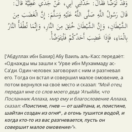
وَقَدْ تَوَضَّأَ فَقَالَ: حَدَّثَنِي أَبِي، عَنْ جَدِّي عَطِيَّةَ قَالَ:
قَالَ رَسُولُ اللَّهِ صَلَّى اللَّهُ عَلَيْهِ وَسَلَّمَ: إِنَّ الْغَضَبَ مِنَ
الشَّيْطَانِ، وَإِنَّ الشَّيْطَانَ خُلِقَ مِنَ النَّارِ، وَإِنَّمَا تُطْفَأُ النَّارُ
بِالْمَاءِ، فَإِذَا غَضِبَ أَحَدُكُمْ فَلْيَتَوَضَّأْ.
[‘Абдуллах ибн Бахир] Абу Ваиль аль-Касс передаёт:
«Однажды мы зашли к ‘Урве ибн Мухаммаду ас-
Са‘ди. Один человек заговорил с ним и разгневал
его. Тогда он встал и совершил малое омовение, а
потом вернулся на своё место и сказал:
“Мой отец
передал мне со слов моего деда ‘Атыййи, что
Посланник Аллаха, мир ему и благословение Аллаха,
сказал:
‹Поистине, гнев — от шайтана
, и, поистине,
шайтан создан из огня
*
, а огонь тушится водой, и
когда кто-то из вас разгневается, пусть он
совершит малое омовение›
”
».