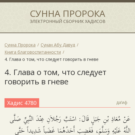
СУННА ПРОРОКА
ЭЛЕКТРОННЫЙ СБОРНИК ХАДИСОВ
Сунна Пророка
Сунан Абу Давуд
Книга благовоспитанности
4. Глава о том, что следует говорить в гневе
4. Глава о том, что следует
говорить в гневе
Хадис 4780
да‘иф
عَنْ مُعَاذِ بْنِ جَبَلٍ قَالَ: اسْتَبَّ رَجُلاَنِ عِنْدَ النَّبِيِّ صَلَّى
اللَّهُ عَلَيْهِ وَسَلَّمَ، فَغَضِبَ أَحَدُهُمَا غَضَباً شَدِيداً حَتَّى