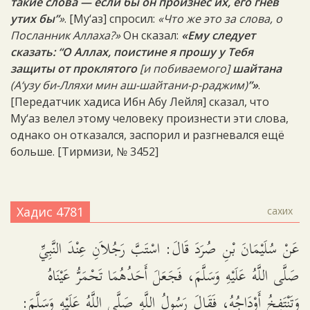
такие слова — если бы он произнёс их, его гнев
утих бы”
»
. [Му‘аз] спросил:
«Что же это за слова, о
Посланник Аллаха?»
Он сказал:
«Ему следует
сказать: “О Аллах, поистине я прошу у Тебя
защиты от проклятого
[и побиваемого]
шайтана
(
А‘узу би-Лляхи мин аш-шайтани-р-раджим)
”»
.
[Передатчик хадиса Ибн Абу Лейля] сказал, что
Му‘аз велел этому человеку произнести эти слова,
однако он отказался, заспорил и разгневался ещё
больше. [Тирмизи, № 3452]
Хадис 4781
сахих
عَنْ سُلَيْمَانَ بْنِ صُرَدَ قَالَ: اسْتَبَّ رَجُلاَنِ عِنْدَ النَّبِيِّ
صَلَّى اللَّهُ عَلَيْهِ وَسَلَّمَ، فَجَعَلَ أَحَدُهُمَا تَحْمَرُّ عَيْنَاهُ
وَتَنْتَفِخُ أَوْدَاجُهُ، فَقَالَ رَسُولُ اللَّهِ صَلَّى اللَّهُ عَلَيْهِ وَسَلَّمَ: