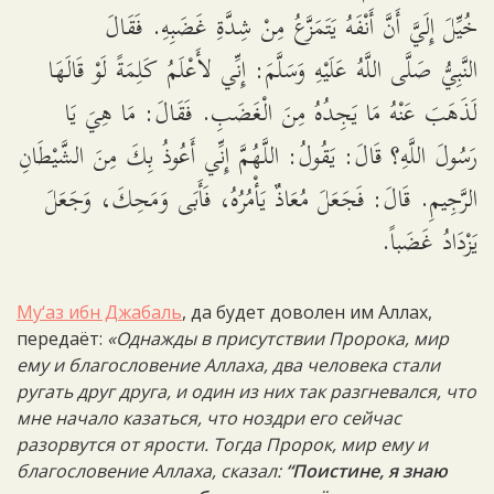
خُيِّلَ إِلَيَّ أَنَّ أَنْفَهُ يَتَمَزَّعُ مِنْ شِدَّةِ غَضَبِهِ. فَقَالَ
النَّبِيُّ صَلَّى اللَّهُ عَلَيْهِ وَسَلَّمَ: إِنِّي لأَعْلَمُ كَلِمَةً لَوْ قَالَهَا
لَذَهَبَ عَنْهُ مَا يَجِدُهُ مِنَ الْغَضَبِ. فَقَالَ: مَا هِيَ يَا
رَسُولَ اللَّهِ؟ قَالَ: يَقُولُ: اللَّهُمَّ إِنِّي أَعُوذُ بِكَ مِنَ الشَّيْطَانِ
الرَّجِيمِ. قَالَ: فَجَعَلَ مُعَاذٌ يَأْمُرُهُ، فَأَبَى وَمَحِكَ، وَجَعَلَ
يَزْدَادُ غَضَباً.
Му‘аз ибн Джабаль
, да будет доволен им Аллах,
передаёт:
«Однажды в присутствии Пророка, мир
ему и благословение Аллаха, два человека стали
ругать друг друга, и один из них так разгневался, что
мне начало казаться, что ноздри его сейчас
разорвутся от ярости. Тогда Пророк, мир ему и
благословение Аллаха, сказал:
“Поистине, я знаю