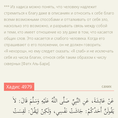
*** Из хадиса можно понять, что человеку надлежит
стремиться к благу даже в описаниях и относить к себе благо
всеми возможными способами и отталкивать от себя зло,
насколько это возможно, и разрывать связь между собой
и теми, кто имеет отношение ко злу даже в том, что касается
общих слов. Это касается и слабого человека. Когда его
спрашивают о его положении, он не должен говорить:
«Я нехорош», но ему следует сказать: «Я слаб» и не исключать
себя из числа благих, относя себя таким образом к числу
скверных [Фатх Аль-Бари].
Хадис 4979
сахих
عَنْ عَائِشَةَ، عَنِ النَّبِيِّ صَلَّى اللَّهُ عَلَيْهِ وَسَلَّمَ قَالَ: لاَ
يَقُولَنَّ أَحَدُكُمْ: جَاشَتْ نَفْسِي، وَلَكِنْ لِيَقُلْ: لَقِسَتْ