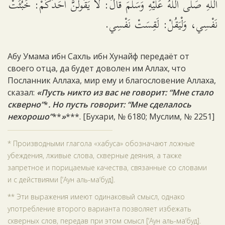
اللَّهِ صَلَّى اللَّهُ عَلَيْهِ وَسَلَّمَ قَالَ: لاَ يَقُولَنَّ أَحَدُكُمْ: خَبُثَتْ
نَفْسِي، وَلْيَقُلْ: لَقِسَتْ نَفْسِي.
Абу Умама ибн Сахль ибн Хунайф передаёт от
своего отца, да будет доволен им Аллах, что
Посланник Аллаха, мир ему и благословение Аллаха,
сказал:
«Пусть никто из вас не говорит: “Мне стало
скверно”
*
. Но пусть говорит: “Мне сделалось
нехорошо”
**
»
***. [Бухари, № 6180; Муслим, № 2251]
* Производными глагола «хабуса» обозначают ложные
убеждения, лживые слова, скверные деяния, а также
запретное и порицаемые качества, связанные со словами
и с действиями [‘Аун аль-ма‘буд].
** Эти выражения имеют одинаковый смысл, однако
употребление второго варианта позволяет избежать
скверных слов, передав при этом смысл [‘Аун аль-ма‘буд].