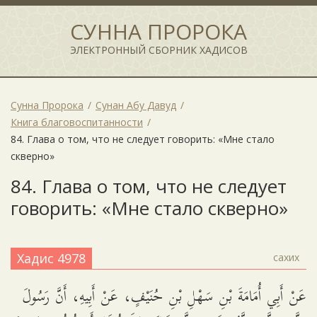
СУННА ПРОРОКА
ЭЛЕКТРОННЫЙ СБОРНИК ХАДИСОВ
Сунна Пророка
Сунан Абу Давуд
Книга благовоспитанности
84. Глава о том, что не следует говорить: «Мне стало
скверно»
84. Глава о том, что не следует
говорить: «Мне стало скверно»
Хадис 4978
сахих
عَنْ أَبِي أُمَامَةَ بْنِ سَهْلِ بْنِ حُنَيْفٍ، عَنْ أَبِيهِ، أَنَّ رَسُولَ