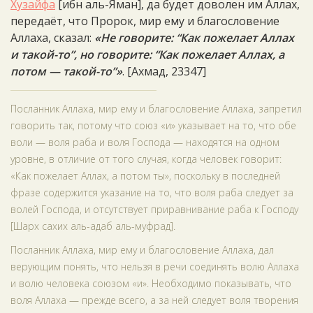
Хузайфа
[ибн аль-Яман], да будет доволен им Аллах,
передаёт, что Пророк, мир ему и благословение
Аллаха, сказал:
«Не говорите: “Как пожелает Аллах
и такой-то”, но говорите: “Как пожелает Аллах, а
потом — такой-то”»
. [Ахмад, 23347]
Посланник Аллаха, мир ему и благословение Аллаха, запретил
говорить так, потому что союз «и» указывает на то, что обе
воли — воля раба и воля Господа — находятся на одном
уровне, в отличие от того случая, когда человек говорит:
«Как пожелает Аллах, а потом ты», поскольку в последней
фразе содержится указание на то, что воля раба следует за
волей Господа, и отсутствует приравнивание раба к Господу
[Шарх сахих аль-адаб аль-муфрад].
Посланник Аллаха, мир ему и благословение Аллаха, дал
верующим понять, что нельзя в речи соединять волю Аллаха
и волю человека союзом «и». Необходимо показывать, что
воля Аллаха — прежде всего, а за ней следует воля творения