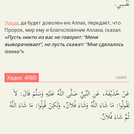
نَفْسِي.
‘Аиша
, да будет доволен ею Аллах, передаёт, что
Пророк, мир ему и благословение Аллаха, сказал:
«Пусть никто из вас не говорит: “Меня
выворачивает”, но пусть скажет: “Мне сделалось
плохо”»
.
Хадис 4980
сахих
عَنْ حُذَيْفَةَ، عَنِ النَّبِيِّ صَلَّى اللَّهُ عَلَيْهِ وَسَلَّمَ قَالَ: لاَ
تَقُولُوا: مَا شَاءَ اللَّهُ وَشَاءَ فُلاَنٌ، وَلَكِنْ قُولُوا: مَا شَاءَ اللَّهُ
ثُمَّ شَاءَ فُلاَنٌ.