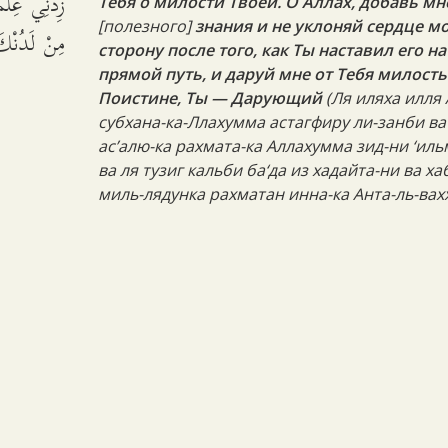
زِدْنِي عِلْم
Тебя о милости Твоей. О Аллах, добавь мн
[полезного]
знания и не уклоняй сердце мо
مِنْ لَدُنْك.
сторону после того, как Ты наставил его на
прямой путь, и даруй мне от Тебя милость
Поистине, Ты — Дарующий
(
Ля иляха илля
субхана-ка-Ллахумма астагфиру ли-занби ва
ас’алю-ка рахмата-ка Аллахумма зид-ни ‘ил
ва ля тузиг кальби ба‘да из хадайта-ни ва ха
миль-лядунка рахматан инна-ка Анта-ль-вах