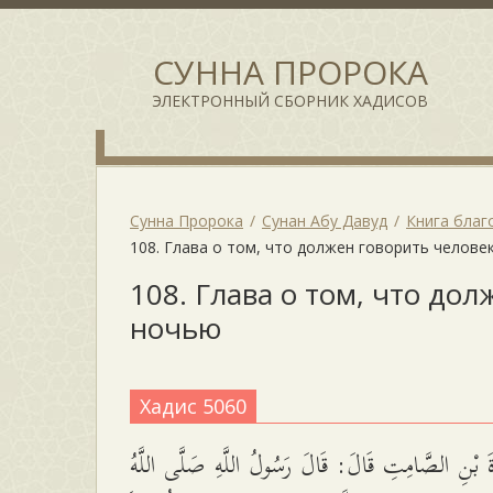
СУННА ПРОРОКА
ЭЛЕКТРОННЫЙ СБОРНИК ХАДИСОВ
Сунна Пророка
Сунан Абу Давуд
Книга благ
108. Глава о том, что должен говорить челове
108. Глава о том, что дол
ночью
Хадис 5060
َ بْنِ الصَّامِتِ قَالَ: قَالَ رَسُولُ اللَّهِ صَلَّى اللَّهُ