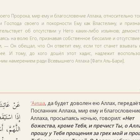
оего Пророка, мир ему и благословение Аллаха, относительно тог
ти Господа своего и покорности Ему как Властелину, и призна
тельствует об отсутствии у Него каких-либо изъянов, демонст
аясь на волю Его, признавая собственное бессилие и отсутствие
, — Он обещал, что Он ответит ему, если тот станет взывать 
её. И тому, до кого дошёл этот хадис, надлежит воспользо
ним намерением ради Всевышнего Аллаха [Фатх Аль-Бари].
عَنْ عَائِشَة
‘Аиша
, да будет доволен ею Аллах, передаёт
Посланник Аллаха, мир ему и благословени
إِذَا اسْتَيْق
Аллаха, просыпаясь ночью, говорил:
«Нет
اللَّهُمَّ، أَ
божества, кроме Тебя, и пречист Ты, о Алла
прошу у Тебя прощения за грех мой и про