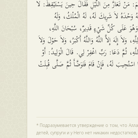
َّمَ: مَنْ تَعَارَّ مِنَ اللَّيْلِ فَقَالَ حِينَ يَسْتَيْقِظُ: لاَ
اللَّهُ وَحْدَهُ لاَ شَرِيكَ لَهُ، لَهُ الْمُلْكُ، وَلَهُ
وَهُوَ عَلَى كُلِّ شَيْءٍ قَدِيرٌ، سُبْحَانَ اللَّهِ
َّهِ، وَلاَ إِلَهَ إِلاَّ اللَّهُ وَاللَّهُ أَكْبَرُ، وَلاَ حَوْلَ وَلاَ
 بِاللَّهِ، ثُمَّ دَعَا: رَبِّ اغْفِرْ لِي. قَالَ الْوَلِيدُ: أَوْ
اسْتُجِيبَ لَهُ، فَإِنْ قَامَ فَتَوَضَّأَ ثُمَّ صَلَّى قُبِلَتْ
* Подразумевается утверждение о том, что Алла
детей, супруги и у Него нет никаких недостатков