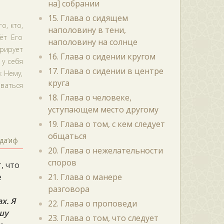
на] собрании
15. Глава о сидящем
о, кто,
наполовину в тени,
ёт Его
наполовину на солнце
рирует
16. Глава о сидении кругом
 у себя
17. Глава о сидении в центре
к Нему,
круга
ваться
18. Глава о человеке,
уступающем место другому
19. Глава о том, с кем следует
общаться
да‘иф
20. Глава о нежелательности
споров
, что
е
21. Глава о манере
разговора
х. Я
22. Глава о проповеди
шу
23. Глава о том, что следует