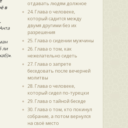
е
отдавать людям должное
ё в
24. Глава о человеке,
который садится между
.
двумя другими без их
 Анта
разрешения
25. Глава о сидении мужчины
ьман
б ли
26. Глава о том, как
хаб)
»
.
нежелательно сидеть
27. Глава о запрете
беседовать после вечерней
молитвы
28. Глава о человеке,
который сидел по-турецки
29. Глава о тайной беседе
30. Глава о том, кто покинул
собрание, а потом вернулся
на своё место