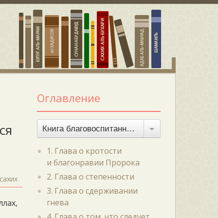
Оглавление
ся
Книга благовоспитанности
1. Глава о кротости
и благонравии Пророка
2. Глава о степенности
сахих
3. Глава о сдерживании
гнева
ллах,
4. Глава о том, что следует