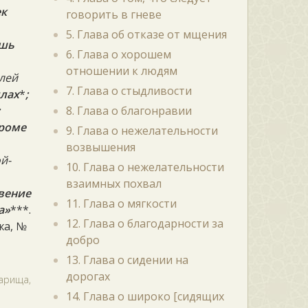
ек
говорить в гневе
5. Глава об отказе от мщения
ишь
6. Глава о хорошем
отношении к людям
лей
7. Глава о стыдливости
ллах
*
;
;
8. Глава о благонравии
кроме
9. Глава о нежелательности
возвышения
ой-
10. Глава о нежелательности
взаимных похвал
овение
11. Глава о мягкости
а»
***.
12. Глава о благодарности за
жа, №
добро
13. Глава о сидении на
дорогах
варища,
14. Глава о широко [сидящих