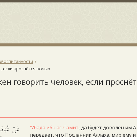
овоспитанности
к, если проснётся ночью
жен говорить человек, если проснёт
عَنْ عُبَادَة
‘Убада ибн ас-Самит
, да будет доволен им А
передаёт, что Посланник Аллаха, мир ему и