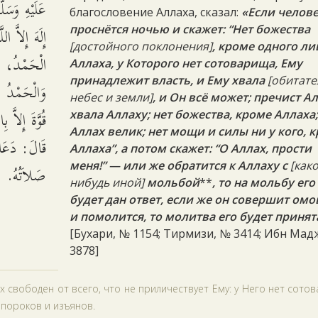
عَلَيْهِ وَسَل
благословение Аллаха, сказал:
«Если челов
إِلَهَ إِلاَّ 
проснётся ночью и скажет: “Нет божества
[
достойного поклонения]
, кроме одного л
الْحَمْدُ، ،
Аллаха
, у Которого нет сотоварища, Ему
принадлежит власть, и Ему хвала
[обитате
وَالْحَمْدُ لِل
небес и земли]
, и Он всё может; пречист А
قُوَّةَ إِلاَّ
хвала Аллаху; нет божества, кроме Аллаха
Аллах велик
; нет мощи и силы ни у кого, 
قَالَ: دَعَا 
Аллаха”, а потом скажет: “О Аллах, прости
меня!” — или же обратится к Аллаху с
[как
صَلاَتُهُ.
нибудь иной]
мольбой
**
, то на мольбу его
будет дан ответ, если же он совершит ом
и помолится, то молитва его будет принят
[Бухари, № 1154; Тирмизи, № 3414; Ибн Мад
3878]
х свободен от всего, что не приличествует Ему: у Него нет сото
, пороков и изъянов.