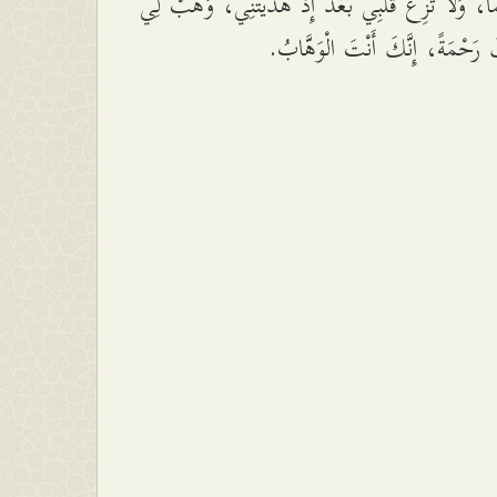
اً، وَلاَ تُزِغْ قَلْبِي بَعْدَ إِذْ هَدَيْتَنِي، وَهَبْ لِي
َ رَحْمَةً، إِنَّكَ أَنْتَ الْوَهَّابُ