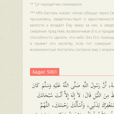
** Тут передатчик сомневался.
*** Ибн Батталь сказал: «Аллах обещал через Св
просыпаясь, свидетельствует о единственнос
милости и воздаёт Ему хвалу за них, и свиде
смирение пред Ним, возвеличивая Его и предав
способности сделать что-либо без Его помощи
и примет его молитву, если тот совершит 
возможностью поступать согласно ему с искрен
Хадис 5061
َ، أَنَّ رَسُولَ اللَّهِ صَلَّى اللَّهُ عَلَيْهِ وَسَلَّمَ كَانَ
َظَ مِنَ اللَّيْلِ قَالَ: لاَ إِلَهَ إِلاَّ أَنْتَ سُبْحَانَكَ
سْتَغْفِرُكَ لِذَنْبِي، وَأَسْأَلُكَ رَحْمَتَكَ، اللَّهُمَّ