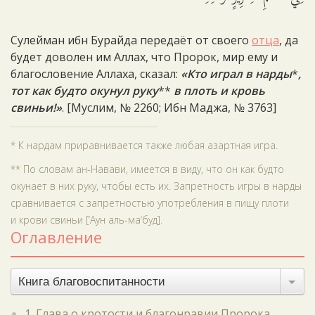
Сулейман ибн Бурайда передаёт от своего
отца
, да
будет доволен им Аллах, что Пророк, мир ему и
благословение Аллаха, сказал:
«Кто играл в нарды
*
,
тот как будто окунул руку
**
в плоть и кровь
свиньи!»
. [Муслим, № 2260; Ибн Маджа, № 3763]
* К нардам приравнивается также любая азартная игра.
** По словам ан-Навави, имеется в виду, что он как будто
окунает в них руку, чтобы есть их. Запретность игры в нарды
сравнивается с запретностью употребления в пищу плоти
и крови свиньи [‘Аун аль-ма‘буд].
Оглавление
Книга благовоспитанности
1. Глава о кротости и благонравии Пророка