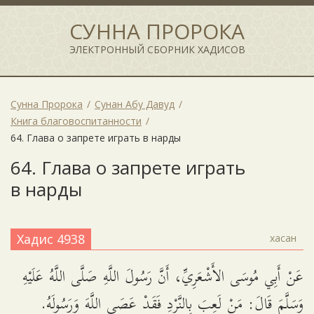
СУННА ПРОРОКА
ЭЛЕКТРОННЫЙ СБОРНИК ХАДИСОВ
Сунна Пророка
Сунан Абу Давуд
Книга благовоспитанности
64. Глава о запрете играть в нарды
64. Глава о запрете играть
в нарды
Хадис 4938
хасан
عَنْ أَبِي مُوسَى الأَشْعَرِيِّ، أَنَّ رَسُولَ اللَّهِ صَلَّى اللَّهُ عَلَيْهِ
وَسَلَّمَ قَالَ: مَنْ لَعِبَ بِالنَّرْدِ فَقَدْ عَصَى اللَّهَ وَرَسُولَهُ.