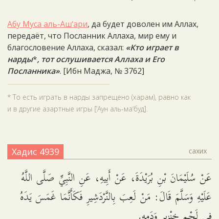
Абу Муса аль-Аш‘ари
, да будет доволен им Аллах,
передаёт, что Посланник Аллаха, мир ему и
благословение Аллаха, сказал:
«Кто играет в
нарды
*
, тот ослушивается Аллаха и Его
Посланника»
. [Ибн Маджа, № 3762]
* То есть играть в нарды запрещено (харам), равно как
и в другие азартные игры [‘Аун аль-ма‘буд].
Хадис 4939
сахих
عَنْ سُلَيْمَانَ بْنِ بُرَيْدَةَ، عَنْ أَبِيهِ، عَنِ النَّبِيِّ صَلَّى اللَّهُ
عَلَيْهِ وَسَلَّمَ قَالَ: مَنْ لَعِبَ بِالنَّرْدَشِيرِ فَكَأَنَّمَا غَمَسَ يَدَهُ
فِي لَحْمِ خِنْزِيرٍ وَدَمِهِ.