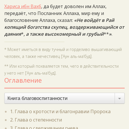
Хариса ибн Вахб
, да будет доволен им Аллах,
передаёт, что Посланник Аллаха, мир ему и
благословение Аллаха, сказал:
«Не войдёт в Рай
копящий богатства скупец, воздерживающийся от
даяния
*
, а также высокомерный и грубый
**
»
.
* Может иметься в виду тучный и горделиво вышагивающий
человек, а также нечестивец [‘Аун аль-ма‘буд].
** Или который похваляется тем, чего в действительности
у него нет [‘Аун аль-ма‘буд].
Оглавление
Книга благовоспитанности
1. Глава о кротости и благонравии Пророка
2. Глава о степенности
3. Глава о сдерживании гнева