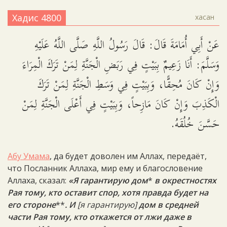
Хадис 4800
хасан
عَنْ أَبِي أُمَامَةَ قَالَ: قَالَ رَسُولُ اللَّهِ صَلَّى اللَّهُ عَلَيْهِ
وَسَلَّمَ: أَنَا زَعِيمٌ بِبَيْتٍ فِي رَبَضِ الْجَنَّةِ لِمَنْ تَرَكَ الْمِرَاءَ
وَإِنْ كَانَ مُحِقًّا، وَبِبَيْتٍ فِي وَسَطِ الْجَنَّةِ لِمَنْ تَرَكَ
الْكَذِبَ وَإِنْ كَانَ مَازِحاً، وَبِبَيْتٍ فِي أَعْلَى الْجَنَّةِ لِمَنْ
حَسَّنَ خُلُقَهُ.
Абу Умама
, да будет доволен им Аллах, передаёт,
что Посланник Аллаха, мир ему и благословение
Аллаха, сказал:
«Я гарантирую дом
*
в окрестностях
Рая тому, кто оставит спор, хотя правда будет на
его стороне
**
. И
[я гарантирую]
дом в средней
части Рая тому, кто откажется от лжи даже в