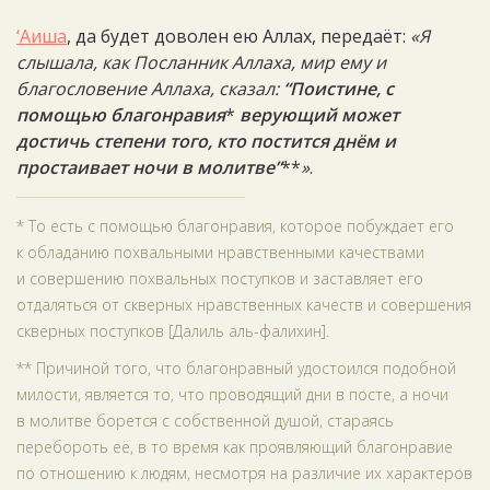
‘Аиша
, да будет доволен ею Аллах, передаёт:
«Я
слышала, как Посланник Аллаха, мир ему и
благословение Аллаха, сказал:
“Поистине, с
помощью благонравия
*
верующий может
достичь степени того, кто постится днём и
простаивает ночи в молитве”
**
»
.
* То есть с помощью благонравия, которое побуждает его
к обладанию похвальными нравственными качествами
и совершению похвальных поступков и заставляет его
отдаляться от скверных нравственных качеств и совершения
скверных поступков [Далиль аль-фалихин].
** Причиной того, что благонравный удостоился подобной
милости, является то, что проводящий дни в посте, а ночи
в молитве борется с собственной душой, стараясь
перебороть её, в то время как проявляющий благонравие
по отношению к людям, несмотря на различие их характеров