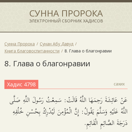
СУННА ПРОРОКА
ЭЛЕКТРОННЫЙ СБОРНИК ХАДИСОВ
Сунна Пророка
Сунан Абу Давуд
Книга благовоспитанности
8. Глава о благонравии
8. Глава о благонравии
Хадис 4798
сахих
عَنْ عَائِشَةَ رَحِمَهَا اللَّهُ قَالَتْ: سَمِعْتُ رَسُولَ اللَّهِ صَلَّى
اللَّهُ عَلَيْهِ وَسَلَّمَ يَقُولُ: إِنَّ الْمُؤْمِنَ لَيُدْرِكُ بِحُسْنِ خُلُقِهِ
دَرَجَةَ الصَّائِمِ الْقَائِمِ.