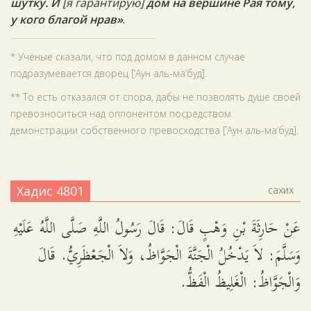
шутку. И
[я гарантирую]
дом на вершине Рая тому,
у кого благой нрав»
.
* Учёные сказали, что под домом в данном случае
подразумевается дворец [‘Аун аль-ма‘буд].
** То есть отказался от спора, дабы не позволять душе своей
превозноситься над оппонентом посредством
демонстрации собственного превосходства [‘Аун аль-ма‘буд].
Хадис 4801
сахих
عَنْ حَارِثَةَ بْنِ وَهْبٍ قَالَ: قَالَ رَسُولُ اللَّهِ صَلَّى اللَّهُ عَلَيْهِ
وَسَلَّمَ: لاَ يَدْخُلُ الْجَنَّةَ الْجَوَّاظُ، وَلاَ الْجَعْظَرِيُّ. قَالَ
وَالْجَوَّاظُ: الْغَلِيظُ الْفَظُّ.