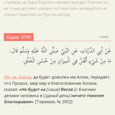
и нравов, как будто борется с множеством душ. Поэтому он
не только догоняет усердно постящегося и молящегося, но
и может перегнать их [‘Аун аль-ма‘буд].
Хадис 4799
сахих
عَنْ أَبِي الدَّرْدَاءِ، عَنِ النَّبِيِّ صَلَّى اللَّهُ عَلَيْهِ وَسَلَّمَ قَالَ:
مَا مِنْ شَيْءٍ أَثْقَلُ فِي الْمِيزَانِ مِنْ حُسْنِ الْخُلُقِ.
Абу ад-Дарда
, да будет доволен им Аллах, передаёт,
что Пророк, мир ему и благословение Аллаха,
сказал:
«Не будет на
[чаше]
Весов
[с благими
делами человека в Судный день]
ничего тяжелее
благонравия»
. [Тирмизи, № 2002]