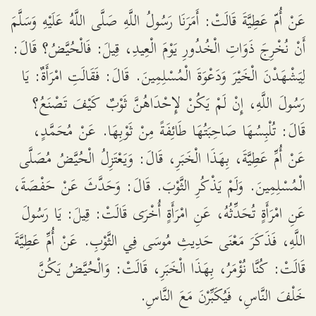
عَنْ أُمّ عَطِيَّةَ قَالَتْ: أَمَرَنَا رَسُولُ اللَّهِ صَلَّى اللَّهُ عَلَيْهِ وَسَلَّمَ
أَنْ نُخْرِجَ ذَوَاتِ الْخُدُورِ يَوْمَ الْعِيدِ، قِيلَ: فَالْحُيَّضُ؟ قَالَ:
لِيَشْهَدْنَ الْخَيْرَ وَدَعْوَةَ الْمُسْلِمِينَ. قَالَ: فَقَالَتِ امْرَأَةٌ: يَا
رَسُولَ اللَّهِ، إِنْ لَمْ يَكُنْ لإِحْدَاهُنَّ ثَوْبٌ كَيْفَ تَصْنَعُ؟
قَالَ: تُلْبِسُهَا صَاحِبَتُهَا طَائِفَةً مِنْ ثَوْبِهَا. عَنْ مُحَمَّدٍ،
عَنْ أُمِّ عَطِيَّةَ، بِهَذَا الْخَبَرِ، قَالَ: وَيَعْتَزِلُ الْحُيَّضُ مُصَلَّى
الْمُسْلِمِينَ. وَلَمْ يَذْكُرِ الثَّوْبَ. قَالَ: وَحَدَّثَ عَنْ حَفْصَةَ،
عَنِ امْرَأَةٍ تُحَدِّثُهُ، عَنِ امْرَأَةٍ أُخْرَى قَالَتْ: قِيلَ: يَا رَسُولَ
اللَّهِ، فَذَكَرَ مَعْنَى حَدِيثِ مُوسَى فِي الثَّوْبِ. عَنْ أُمِّ عَطِيَّةَ
قَالَتْ: كُنَّا نُؤْمَرُ، بِهَذَا الْخَبَرِ، قَالَتْ: وَالْحُيَّضُ يَكُنَّ
خَلْفَ النَّاسِ، فَيُكَبِّرْنَ مَعَ النَّاسِ.