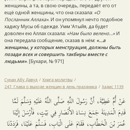
женщины, а та, в свою очередь, передаёт его от
ещё одной женщины, что она сказала:
«О
Посланник Аллаха»
. И он упомянул нечто подобное
хадису Мусы об одежде. Умм ‘Атыйя, да будет
доволен ею Аллах сказала:
«Нам было велено…»
И
она передала сообщение, сказав в нём:
«…а
женщины, у которых менструация, должны быть
позади всех и совершить такбиры вместе с
людьми»
. [Бухари, № 971]
Сунан Абу Давуд
Книга молитвы
247. Глава о выходе женщин в день праздника
Хадис 1139
عَنْ أُمِّ عَطِيَّةَ، أَنَّ رَسُولَ اللَّهِ صَلَّى اللَّهُ عَلَيْهِ وَسَلَّمَ لَمَّا
قَدِمَ الْمَدِينَةَ جَمَعَ نِسَاءَ الأَنْصَارِ فِي بَيْتٍ، فَأَرْسَلَ إِلَيْنَا
عُمَرَ بْنَ الْخَطَّابِ، فَقَامَ عَلَى الْبَابِ، فَسَلَّمَ عَلَيْنَا، فَرَدَدْنَا