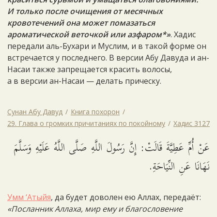
И только после очищения от месячных
кровотечений она может помазаться
ароматической веточкой или азфаром*»
. Хадис
передали аль-Бухари и Муслим, и в такой форме он
встречается у последнего. В версии Абу Давуда и ан-
Насаи также запрещается красить волосы,
а в версии ан-Насаи — делать прическу.
Сунан Абу Давуд
Книга похорон
29. Глава о громких причитаниях по покойному
Хадис 3127
عَنْ أُمِّ عَطِيَّةَ قَالَتْ: إِنَّ رَسُولَ اللَّهِ صَلَّى اللَّهُ عَلَيْهِ وَسَلَّمَ
نَهَانَا عَنِ النِّيَاحَةِ.
Умм ‘Атыйя
, да будет доволен ею Аллах, передаёт:
«Посланник Аллаха, мир ему и благословение