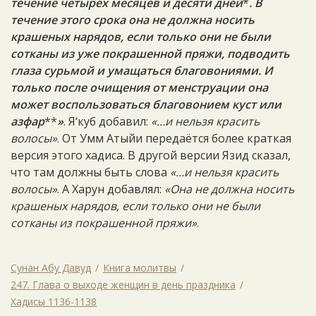
течение четырёх месяцев и десяти дней
*
. В
течение этого срока она не должна носить
крашеных нарядов, если только они не были
сотканы из уже покрашенной пряжи, подводить
глаза сурьмой и умащаться благовониями. И
только после очищения от менструации она
может воспользоваться благовонием куст или
азфар
**
»
. Я‘куб добавил:
«…и нельзя красить
волосы»
. От Умм Атыйи передаётся более краткая
версия этого хадиса. В другой версии Язид сказал,
что там должны быть слова
«…и нельзя красить
волосы»
. А Харун добавлял:
«Она не должна носить
крашеных нарядов, если только они не были
сотканы из покрашенной пряжи»
.
Сунан Абу Давуд
Книга молитвы
247. Глава о выходе женщин в день праздника
Хадисы 1136-1138