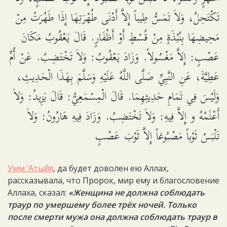
تَكْتَحِلُ، وَلاَ تَمَسُّ طِيباً إِلاَّ أَدْنَى طُهْرَتِهَا إِذَا طَهُرَتْ مِنْ
مَحِيضِهَا بِنُبْذَةٍ مِنْ قُسْطٍ أَوْ أَظْفَارٍ. قَالَ يَعْقُوبُ مَكَانَ
عَصْبٍ: إِلاَّ مَغْسُولاً. وَزَادَ يَعْقُوبُ: وَلاَ تَخْتَضِبُ. عَنْ أُمِّ
عَطِيَّةَ، عَنِ النَّبِيِّ صَلَّى اللَّهُ عَلَيْهِ وَسَلَّمَ بِهَذَا الْحَدِيثِ،
وَلَيْسَ فِي تَمَامِ حَدِيثِهِمَا. قَالَ الْمِسْمَعِيُّ: قَالَ يَزِيدُ: وَلاَ
أَعْلَمُهُ و إِلاَّ فِيهِ: وَلاَ تَخْتَضِبُ. وَزَادَ فِيهِ هَارُونُ: وَلاَ
تَلْبَسُ ثَوْباً مَصْبُوغاً إِلاَّ ثَوْبَ عَصْبٍ
Умм ‘Атыйя
, да будет доволен ею Аллах,
рассказывала, что Пророк, мир ему и благословение
Аллаха, сказал:
«Женщина не должна соблюдать
траур по умершему более трёх ночей. Только
после смерти мужа она должна соблюдать траур в