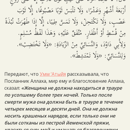
أَرْبَعَةَ أَشْهُرٍ وَعَشْرًا، وَلَا تَلْبَسْ ثَوْبًا مَصْبُوغًا، إِلَّا ثَوْبَ
عَصْبٍ، وَلَا تَكْتَحِلْ، وَلَا تَمَسَّ طِيبًا، إِلَّا إِذَا طَهُرَتْ نُبْذَةً
مِنْ قُسْطٍ أَوْ أَظْفَارٍ. مُتَّفَقٌ عَلَيْهِ، وَهَذَا لَفْظُ مُسْلِمٍ.
وَلِأَبِي دَاوُدَ، وَالنَّسَائِيِّ مِنْ الزِّيَادَةِ: «وَلَا تَخْتَضِبْ».
وَلِلنَّسَائِيِّ: «وَلَا تَمْتَشِطْ».
Передают, что
Умм ‘Атыйя
рассказывала, что
Посланник Аллаха, мир ему и благословение Аллаха,
сказал:
«Женщина не должна находиться в трауре
по усопшему более трех ночей. Только после
смерти мужа она должна быть в трауре в течение
четырех месяцев и десяти дней. Она не должна
носить крашеных нарядов, если только они не
были сотканы из пестрой йеменской пряжи,
краситься сурьмой и умащаться благовониями.