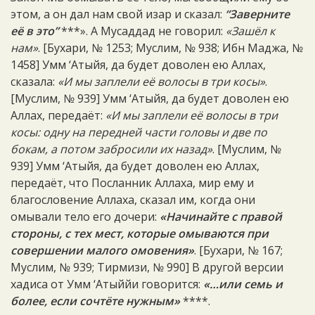
этом, а он дал нам свой изар и сказал:
“Заверните
её в это”
***». А Мусаддад не говорил:
«Зашёл к
нам»
. [Бухари, № 1253; Муслим, № 938; Ибн Маджа, №
1458] Умм ‘Атыйя, да будет доволен ею Аллах,
сказала:
«И мы заплели её волосы в три косы»
.
[Муслим, № 939] Умм ‘Атыйя, да будет доволен ею
Аллах, передаёт:
«И мы заплели её волосы в три
косы: одну на передней части головы и две по
бокам, а потом забросили их назад»
. [Муслим, №
939] Умм ‘Атыйя, да будет доволен ею Аллах,
передаёт, что Посланник Аллаха, мир ему и
благословение Аллаха, сказал им, когда они
омывали тело его дочери:
«Начинайте с правой
стороны, с тех мест, которые омываются при
совершении малого омовения»
. [Бухари, № 167;
Муслим, № 939; Тирмизи, № 990] В другой версии
хадиса от Умм ‘Атыййи говорится:
«…или семь и
более, если сочтёте нужным»
****.