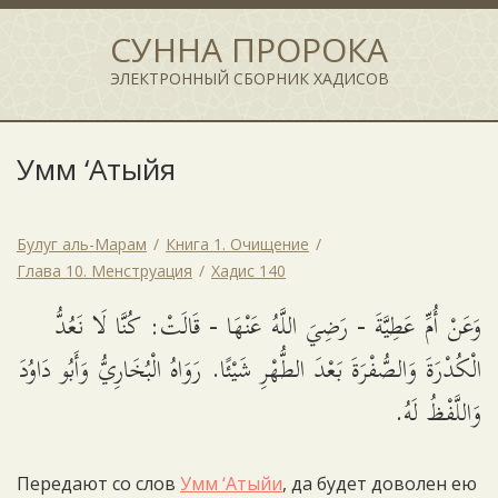
СУННА ПРОРОКА
ЭЛЕКТРОННЫЙ СБОРНИК ХАДИСОВ
Умм ‘Атыйя
Булуг аль-Марам
Книга 1. Очищение
Глава 10. Менструация
Хадис 140
وَعَنْ أُمِّ عَطِيَّةَ - رَضِيَ اللَّهُ عَنْهَا - قَالَتْ: كُنَّا لَا نَعُدُّ
الْكُدْرَةَ وَالصُّفْرَةَ بَعْدَ الطُّهْرِ شَيْئًا. رَوَاهُ الْبُخَارِيُّ وَأَبُو دَاوُدَ
وَاللَّفْظُ لَهُ.
Передают со слов
Умм ‘Атыйи
, да будет доволен ею