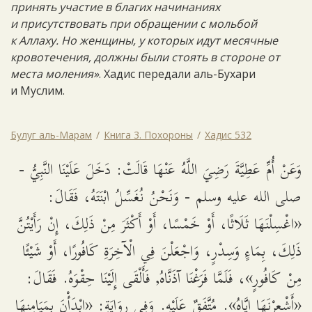
принять участие в благих начинаниях
и присутствовать при обращении с мольбой
к Аллаху. Но женщины, у которых идут месячные
кровотечения, должны были стоять в стороне от
места моления»
. Хадис передали аль-Бухари
и Муслим.
Булуг аль-Марам
Книга 3. Похороны
Хадис 532
وَعَنْ أُمِّ عَطِيَّةَ رَضِيَ اللَّهُ عَنْهَا قَالَتْ: دَخَلَ عَلَيْنَا النَّبِيُّ -
صلى الله عليه وسلم - وَنَحْنُ نُغَسِّلُ ابْنَتَهُ، فَقَالَ:
«اغْسِلْنَهَا ثَلَاثًا، أَوْ خَمْسًا، أَوْ أَكْثَرَ مِنْ ذَلِكَ، إِنْ رَأَيْتُنَّ
ذَلِكَ، بِمَاءٍ وَسِدْرٍ، وَاجْعَلْنَ فِي الْآخِرَةِ كَافُورًا، أَوْ شَيْئًا
مِنْ كَافُورٍ»، فَلَمَّا فَرَغْنَا آذَنَّاهُ, فَأَلْقَى إِلَيْنَا حِقْوَهُ. فَقَالَ:
«أَشْعِرْنَهَا إِيَّاهُ». مُتَّفَقٌ عَلَيْهِ. وَفِي رِوَايَةٍ: «ابْدَأْنَ بِمَيَامِنِهَا