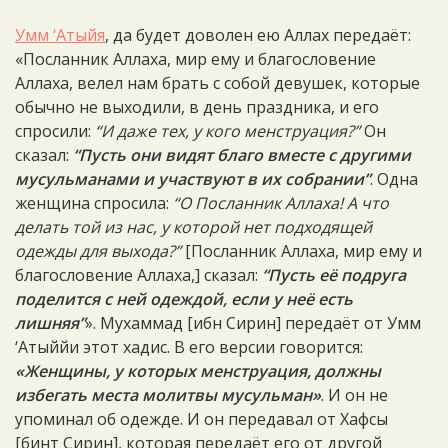
Умм ‘Атыйя
, да будет доволен ею Аллах передаёт:
«Посланник Аллаха, мир ему и благословение
Аллаха, велел нам брать с собой девушек, которые
обычно не выходили, в день праздника, и его
спросили:
“И даже тех, у кого менструация?”
Он
сказал:
“Пусть они видят благо вместе с другими
мусульманами и участвуют в их собрании”
. Одна
женщина спросила:
“О Посланник Аллаха! А что
делать той из нас, у которой нет подходящей
одежды для выхода?”
[Посланник Аллаха, мир ему и
благословение Аллаха,] сказал:
“Пусть её подруга
поделится с ней одеждой, если у неё есть
лишняя”
». Мухаммад [ибн Сирин] передаёт от Умм
‘Атыййи этот хадис. В его версии говорится:
«Женщины, у которых менструация, должны
избегать места молитвы мусульман»
. И он не
упоминал об одежде. И он передавал от Хафсы
[бинт Сирин], которая передаёт его от другой