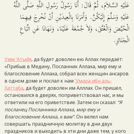
عَلَيْهِ السَّلاَمَ، ثُمَّ قَالَ: أَنَا رَسُولُ رَسُولِ اللَّهِ صَلَّى اللَّهُ
عَلَيْهِ وَسَلَّمَ إِلَيْكُنَّ. وَأَمَرَنَا بِالْعِيدَيْنِ أَنْ نُخْرِجَ فِيهِمَا
الْحُيَّضَ وَالْعُتَّقَ، وَلاَ جُمُعَةَ عَلَيْنَا، وَنَهَانَا عَنِ اتِّبَاعِ
الْجَنَائِزِ.
Умм ‘Атыйя
, да будет доволен ею Аллах передаёт:
«Прибыв в Медину, Посланник Аллаха, мир ему и
благословение Аллаха, собрал всех женщин ансаров
в одном доме и послал к нам
‘Умара ибн аль-
Хаттаба
, да будет доволен им Алллах. Он пришёл,
остановился в дверях, поприветствовал нас, и мы
ответили на его приветствие. Затем он сказал:
“Я
посланец Посланника Аллаха, мир ему и
благословение Аллаха, к вам”
. Он велел нам
совершать праздничную молитву в дни двух
праздников и выходить в эти дни даже тем, у кого