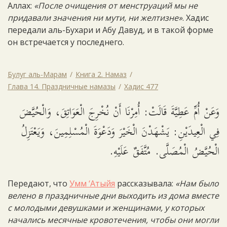
Аллах:
«После очищения от менструаций мы не
придавали значения ни мути, ни желтизне»
. Хадис
передали аль-Бухари и Абу Давуд, и в такой форме
он встречается у последнего.
Булуг аль-Марам
Книга 2. Намаз
Глава 14. Праздничные намазы
Хадис 477
وَعَنْ أُمِّ عَطِيَّةَ قَالَتْ: أُمِرْنَا أَنْ نُخْرِجَ الْعَوَاتِقَ، وَالْحُيَّضَ
فِي الْعِيدَيْنِ: يَشْهَدْنَ الْخَيْرَ وَدَعْوَةَ الْمُسْلِمِينَ، وَيَعْتَزِلُ
الْحُيَّضُ الْمُصَلَّى. مُتَّفَقٌ عَلَيْهِ.
Передают, что
Умм ‘Атыйя
рассказывала:
«Нам было
велено в праздничные дни выходить из дома вместе
с молодыми девушками и женщинами, у которых
начались месячные кровотечения, чтобы они могли