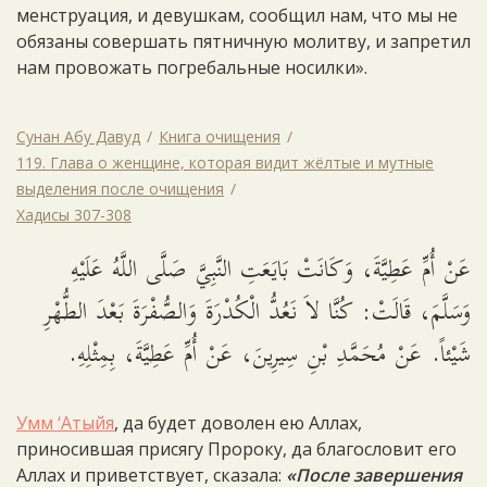
менструация, и девушкам, сообщил нам, что мы не
обязаны совершать пятничную молитву, и запретил
нам провожать погребальные носилки».
Сунан Абу Давуд
Книга очищения
119. Глава о женщине, которая видит жёлтые и мутные
выделения после очищения
Хадисы 307-308
عَنْ أُمِّ عَطِيَّةَ، وَكَانَتْ بَايَعَتِ النَّبِيَّ صَلَّى اللَّهُ عَلَيْهِ
وَسَلَّمَ، قَالَتْ: كُنَّا لاَ نَعُدُّ الْكُدْرَةَ وَالصُّفْرَةَ بَعْدَ الطُّهْرِ
شَيْئاً. عَنْ مُحَمَّدِ بْنِ سِيرِينَ، عَنْ أُمِّ عَطِيَّةَ، بِمِثْلِهِ.
Умм ‘Атыйя
, да будет доволен ею Аллах,
приносившая присягу Пророку, да благословит его
Аллах и приветствует, сказала:
«После завершения