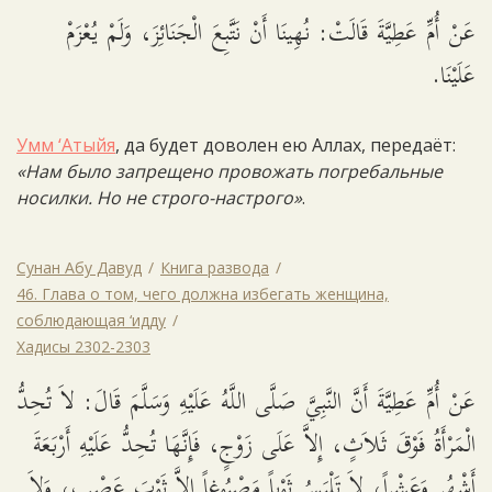
عَنْ أُمِّ عَطِيَّةَ قَالَتْ: نُهِينَا أَنْ نَتَّبِعَ الْجَنَائِزَ، وَلَمْ يُعْزَمْ
عَلَيْنَا.
Умм ‘Атыйя
, да будет доволен ею Аллах, передаёт:
«Нам было запрещено провожать погребальные
носилки. Но не строго-настрого»
.
Сунан Абу Давуд
Книга развода
46. Глава о том, чего должна избегать женщина,
соблюдающая ‘идду
Хадисы 2302-2303
عَنْ أُمِّ عَطِيَّةَ أَنَّ النَّبِيَّ صَلَّى اللَّهُ عَلَيْهِ وَسَلَّمَ قَالَ: لاَ تُحِدُّ
الْمَرْأَةُ فَوْقَ ثَلاَثٍ، إِلاَّ عَلَى زَوْجٍ، فَإِنَّهَا تُحِدُّ عَلَيْهِ أَرْبَعَةَ
أَشْهُرٍ وَعَشْراً، لاَ تَلْبَسُ ثَوْباً مَصْبُوغاً إِلاَّ ثَوْبَ عَصْبٍ، وَلاَ