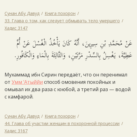
Сунан Абу Давуд
Книга похорон
33. Глава о том, как следует обмывать тело умершего
Хадис 3147
عَنْ مُحَمَّدِ بْنِ سِيرِينَ، أَنَّهُ كَانَ يَأْخُذُ الْغُسْلَ عَنْ أُمِّ
عَطِيَّةَ، يَغْسِلُ بِالسِّدْرِ مَرَّتَيْنِ، وَالثَّالِثَةَ بِالْمَاءِ وَالْكَافُورِ.
Мухаммад ибн Сирин передаёт, что он перенимал
от
Умм ‘Атыййи
способ омовения покойных и
омывал их два раза с ююбой, а третий раз — водой
с камфарой.
Сунан Абу Давуд
Книга похорон
44. Глава об участии женщин в похоронной процессии
Хадис 3167