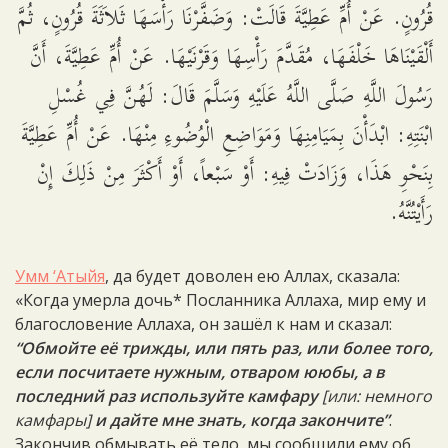
قُرُونٍ. عَنْ أُمِّ عَطِيَّةَ قَالَتْ: وَضَفَّرْنَا رَأْسَهَا ثَلاَثَةَ قُرُونٍ، ثُمَّ
أَلْقَيْنَاهَا خَلْفَهَا، مُقَدَّمَ رَأْسِهَا وَقَرْنَيْهَا. عَنْ أُمِّ عَطِيَّةَ، أَنَّ
رَسُولَ اللَّهِ صَلَّى اللَّهُ عَلَيْهِ وَسَلَّمَ قَالَ: لَهُنَّ فِي غُسْلِ
ابْنَتِهِ: ابْدَأْنَ بِمَيَامِنِهَا وَمَوَاضِعِ الْوُضُوءِ مِنْهَا. عَنْ أُمِّ عَطِيَّةَ
بِنَحْوِ هَذَا، وَزَادَتْ فِيهِ: أَوْ سَبْعاً، أَوْ أَكْثَرَ مِنْ ذَلِكَ إِنْ
رَأَيْتُنَّهُ.
Умм ‘Атыйя
, да будет доволен ею Аллах, сказала:
«Когда умерла дочь* Посланника Аллаха, мир ему и
благословение Аллаха, он зашёл к нам и сказал:
“Обмойте её трижды, или пять раз, или более того,
если посчитаете нужным, отваром ююбы, а в
последний раз используйте камфару
[или: немного
камфары]
и дайте мне знать, когда закончите”
.
Закончив обмывать её тело, мы сообщили ему об