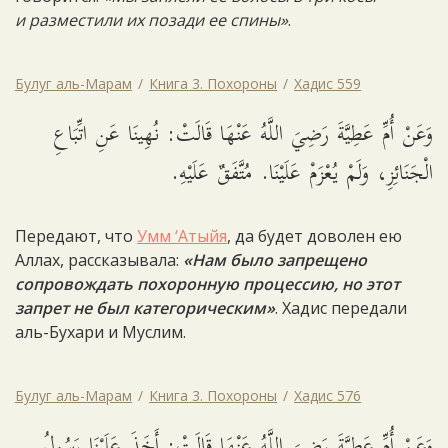
и разместили их позади ее спины»
.
Булуг аль-Марам
Книга 3. Похороны
Хадис 559
وَعَنْ أُمِّ عَطِيَّةَ رَضِيَ اللَّهُ عَنْهَا قَالَتْ: نُهِينَا عَنِ اتِّبَاعِ
الْجَنَائِزِ، وَلَمْ يُعْزَمْ عَلَيْنَا. مُتَّفَقٌ عَلَيْهِ.
Передают, что
Умм ‘Атыйя
, да будет доволен ею
Аллах, рассказывала:
«Нам было запрещено
сопровождать похоронную процессию, но этот
запрет не был категорическим»
. Хадис передали
аль-Бухари и Муслим.
Булуг аль-Марам
Книга 3. Похороны
Хадис 576
وَعَنْ أُمِّ عَطِيَّةَ رَضِيَ اللَّهُ عَنْهَا قَالَتْ: أَخَذَ عَلَيْنَا رَسُولُ