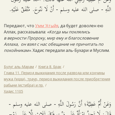
اللَّهِ - صلى الله عليه وسلم - أَنْ لَا نَنُوحَ. مُتَّفَقٌ عَلَيْهِ.
Передают, что
Умм ‘Атыйя
, да будет доволен ею
Аллах, рассказывала:
«Когда мы поклялись
в верности Пророку, мир ему и благословение
Аллаха, он взял с нас обещание не причитать по
покойникам»
. Хадис передали аль-Бухари и Муслим.
Булуг аль-Марам
Книга 8. Брак
Глава 11. Период выжидания после развода или кончины
мужа (‘идда), траур, период выжидания после приобретения
рабыни (истибра) и пр.
Хадис 1105
وَعَنْ أُمِّ عَطِيَّةَ؛ أَنَّ رَسُولَ اللَّهِ - صلى الله عليه وسلم -
قَالَ: لَا تَحِدَّ امْرَأَةٌ عَلَى مَيِّتٍ فَوْقَ ثَلَاثٍ إِلَّا عَلَى زَوْجٍ