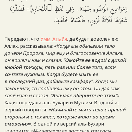
وَمَوَاضِعِ الْوُضُوءِ مِنْهَا». وَفِي لَفْظٍ ِللْبُخَارِيِّ: فَضَفَّرْنَا
شَعْرَهَا ثَلَاثَةَ قُرُونٍ، فَأَلْقَيْنَاهُ خَلْفَهَا.
Передают, что
Умм ‘Атыйя
, да будет доволен ею
Аллах, рассказывала:
«Когда мы обмывали тело
дочери Пророка, мир ему и благословение Аллаха,
он вошел к нам и сказал:
“Омойте ее водой с дикой
ююбой трижды, пять раз или более того, если
сочтете нужным. Когда будете мыть ее
в последний раз, добавьте камфару”
. Когда мы
закончили, то сообщили ему об этом. Он дал нам
свой изар и сказал:
“Вначале оберните ее этим”
».
Хадис передали аль-Бухари и Муслим. В одной из
версий говорится:
«Начинайте мыть тело с правой
стороны и с тех мест, которые моют во время
омовения»
. В одной из версий аль-Бухари
говорится:
«Мы заплели ее волосы в три косы