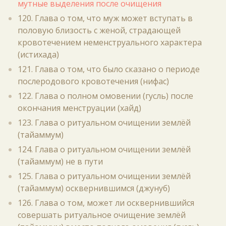
мутные выделения после очищения
120. Глава о том, что муж может вступать в
половую близость с женой, страдающей
кровотечением неменструального характера
(истихада)
121. Глава о том, что было сказано о периоде
послеродового кровотечения (нифас)
122. Глава о полном омовении (гусль) после
окончания менструации (хайд)
123. Глава о ритуальном очищении землёй
(тайаммум)
124. Глава о ритуальном очищении землёй
(тайаммум) не в пути
125. Глава о ритуальном очищении землёй
(тайаммум) осквернившимся (джунуб)
126. Глава о том, может ли осквернившийся
совершать ритуальное очищение землёй