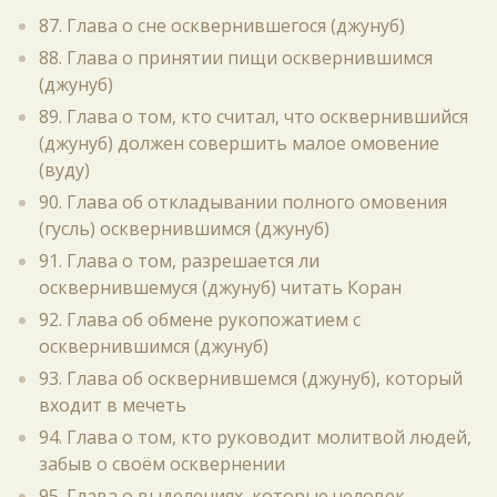
87. Глава о сне осквернившегося (джунуб)
88. Глава о принятии пищи осквернившимся
(джунуб)
89. Глава о том, кто считал, что осквернившийся
(джунуб) должен совершить малое омовение
(вуду)
90. Глава об откладывании полного омовения
(гусль) осквернившимся (джунуб)
91. Глава о том, разрешается ли
осквернившемуся (джунуб) читать Коран
92. Глава об обмене рукопожатием с
осквернившимся (джунуб)
93. Глава об осквернившемся (джунуб), который
входит в мечеть
94. Глава о том, кто руководит молитвой людей,
забыв о своём осквернении
95. Глава о выделениях, которые человек