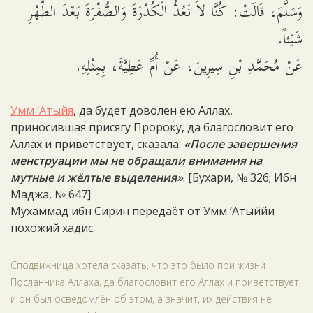
وَسَلَّمَ، قَالَتْ: كُنَّا لاَ نَعُدُّ الْكُدْرَةَ وَالصُّفْرَةَ بَعْدَ الطُّهْرِ
شَيْئاً.
عَنْ مُحَمَّدِ بْنِ سِيرِينَ، عَنْ أُمِّ عَطِيَّةَ، بِمِثْلِهِ.
Умм ‘Атыйя
, да будет доволен ею Аллах,
приносившая присягу Пророку, да благословит его
Аллах и приветствует, сказала:
«После завершения
менструации мы не обращали внимания на
мутные и жёлтые выделения»
. [Бухари, № 326; Ибн
Маджа, № 647]
Мухаммад ибн Сирин передаёт от Умм ‘Атыййи
похожий хадис.
Сподвижница хотела сказать, что это было при жизни
Посланника Аллаха, да благословит его Аллах и приветствует,
и он был осведомлён об этом, а значит, их действия не