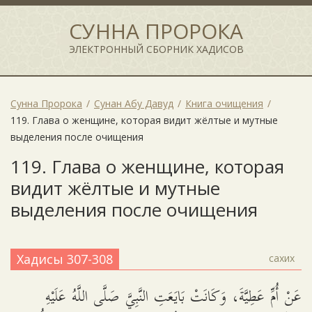
СУННА ПРОРОКА
ЭЛЕКТРОННЫЙ СБОРНИК ХАДИСОВ
Сунна Пророка
Сунан Абу Давуд
Книга очищения
119. Глава о женщине, которая видит жёлтые и мутные
выделения после очищения
119. Глава о женщине, которая
видит жёлтые и мутные
выделения после очищения
Хадисы 307-308
сахих
عَنْ أُمِّ عَطِيَّةَ، وَكَانَتْ بَايَعَتِ النَّبِيَّ صَلَّى اللَّهُ عَلَيْهِ