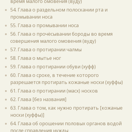
время малого омовения (вуду)
54. Глава о раздельном полоскании рта и
промывании носа
55. Глава о промывании носа
56. Глава о прочёсывании бороды во время
совершения малого омовения (вуду)
57. Глава о протирании чалмы
58. Глава о мытье ног
59. Глава о протирании обуви (хуфф)
60. Глава о сроке, в течение которого
разрешается протирать кожаные носки (хуффы)
61. Глава о протирании (масх) носков
62. Глава [без названия]
63. Глава о том, как нужно протирать [кожаные
носки (хуффы)]
64. Глава об орошении половых органов водой
после справления нужды