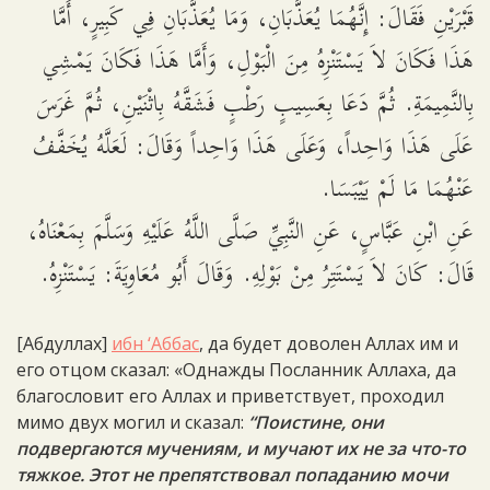
قَبْرَيْنِ فَقَالَ: إِنَّهُمَا يُعَذَّبَانِ، وَمَا يُعَذَّبَانِ فِي كَبِيرٍ، أَمَّا
هَذَا فَكَانَ لاَ يَسْتَنْزِهُ مِنَ الْبَوْلِ، وَأَمَّا هَذَا فَكَانَ يَمْشِي
بِالنَّمِيمَةِ. ثُمَّ دَعَا بِعَسِيبٍ رَطْبٍ فَشَقَّهُ بِاثْنَيْنِ، ثُمَّ غَرَسَ
عَلَى هَذَا وَاحِداً، وَعَلَى هَذَا وَاحِداً وَقَالَ: لَعَلَّهُ يُخَفَّفُ
عَنْهُمَا مَا لَمْ يَيْبَسَا.
عَنِ ابْنِ عَبَّاسٍ، عَنِ النَّبِيِّ صَلَّى اللَّهُ عَلَيْهِ وَسَلَّمَ بِمَعْنَاهُ،
قَالَ: كَانَ لاَ يَسْتَتِرُ مِنْ بَوْلِهِ. وَقَالَ أَبُو مُعَاوِيَةَ: يَسْتَنْزِهُ.
[Абдуллах]
ибн ‘Аббас
, да будет доволен Аллах им и
его отцом сказал: «Однажды Посланник Аллаха, да
благословит его Аллах и приветствует, проходил
мимо двух могил и сказал:
“Поистине, они
подвергаются мучениям, и мучают их не за что-то
тяжкое. Этот не препятствовал попаданию мочи