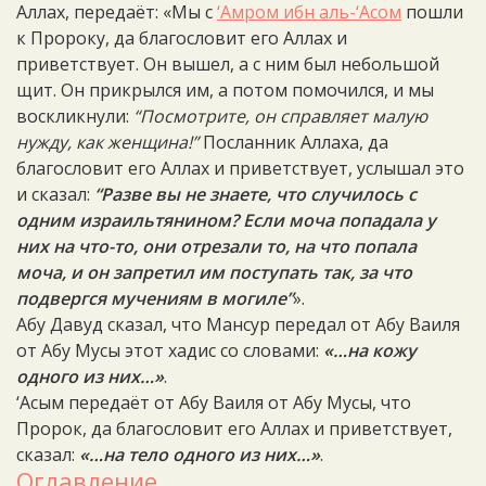
Аллах, передаёт: «Мы с
‘Амром ибн аль-‘Асом
пошли
к Пророку, да благословит его Аллах и
приветствует. Он вышел, а с ним был небольшой
щит. Он прикрылся им, а потом помочился, и мы
воскликнули:
“Посмотрите, он справляет малую
нужду, как женщина!”
Посланник Аллаха, да
благословит его Аллах и приветствует, услышал это
и сказал:
“Разве вы не знаете, что случилось с
одним израильтянином? Если моча попадала у
них на что-то, они отрезали то, на что попала
моча, и он запретил им поступать так, за что
подвергся мучениям в могиле”
».
Абу Давуд сказал, что Мансур передал от Абу Ваиля
от Абу Мусы этот хадис со словами:
«…на кожу
одного из них…»
.
‘Асым передаёт от Абу Ваиля от Абу Мусы, что
Пророк, да благословит его Аллах и приветствует,
сказал:
«…на тело одного из них…»
.
Оглавление