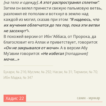
[на тело и одежду]
. А этот распространял сплетни”
.
Затем он велел принести свежую пальмовую ветвь,
разломил её пополам и воткнул в землю над
каждой из могил, сказав при этом:
“Я надеюсь, что
их мучения облегчатся до тех пор, пока эти ветви
не засохнут”
».
В похожей версии от Ибн ‘Аббаса, от Пророка, да
благословит его Аллах и приветствует, говорится:
«Он не закрывался от мочи»
. А в версии Абу
Му‘авии говорится:
«Не избегал
[попадания]
мочи…»
Бухари, № 216; Муслим, № 292; Насаи, № 31; Тирмизи, № 70;
Ибн Маджа, № 347
Хадис 22
сахих - мункар