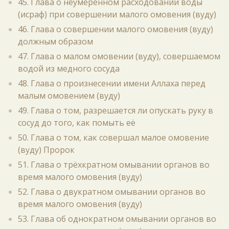
45. Глава о неумеренном расходовании воды
(исраф) при совершении малого омовения (вуду)
46. Глава о совершении малого омовения (вуду)
должным образом
47. Глава о малом омовении (вуду), совершаемом
водой из медного сосуда
48. Глава о произнесении имени Аллаха перед
малым омовением (вуду)
49. Глава о том, разрешается ли опускать руку в
сосуд до того, как помыть её
50. Глава о том, как совершал малое омовение
(вуду) Пророк
51. Глава о трёхкратном омывании органов во
время малого омовения (вуду)
52. Глава о двукратном омывании органов во
время малого омовения (вуду)
53. Глава об однократном омывании органов во