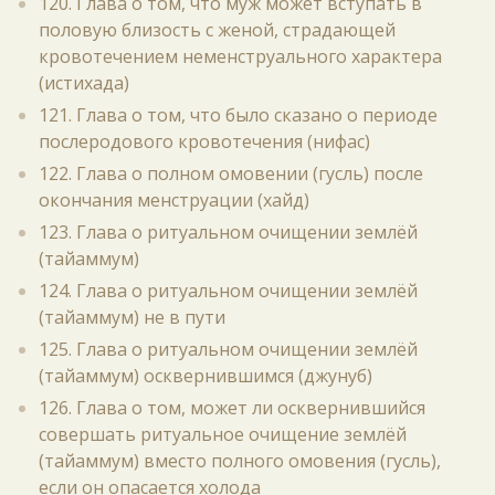
120. Глава о том, что муж может вступать в
половую близость с женой, страдающей
кровотечением неменструального характера
(истихада)
121. Глава о том, что было сказано о периоде
послеродового кровотечения (нифас)
122. Глава о полном омовении (гусль) после
окончания менструации (хайд)
123. Глава о ритуальном очищении землёй
(тайаммум)
124. Глава о ритуальном очищении землёй
(тайаммум) не в пути
125. Глава о ритуальном очищении землёй
(тайаммум) осквернившимся (джунуб)
126. Глава о том, может ли осквернившийся
совершать ритуальное очищение землёй
(тайаммум) вместо полного омовения (гусль),
если он опасается холода