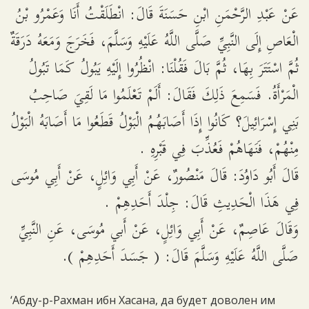
عَنْ عَبْدِ الرَّحْمَنِ ابْنِ حَسَنَةَ قَالَ: انْطَلَقْتُ أَنَا وَعَمْرُو بْنُ
الْعَاصِ إِلَى النَّبِيِّ صَلَّى اللَّهُ عَلَيْهِ وَسَلَّمَ، فَخَرَجَ وَمَعَهُ دَرَقَةٌ
ثُمَّ اسْتَتَرَ بِهَا، ثُمَّ بَالَ فَقُلْنَا: انْظُرُوا إِلَيْهِ يَبُولُ كَمَا تَبُولُ
الْمَرْأَةُ. فَسَمِعَ ذَلِكَ فَقَالَ: أَلَمْ تَعْلَمُوا مَا لَقِيَ صَاحِبُ
بَنِي إِسْرَائِيلَ؟ كَانُوا إِذَا أَصَابَهُمُ الْبَوْلُ قَطَعُوا مَا أَصَابَهُ الْبَوْلُ
مِنْهُمْ، فَنَهَاهُمْ فَعُذِّبَ فِي قَبْرِهِ .
قَالَ أَبُو دَاوُدَ: قَالَ مَنْصُورٌ، عَنْ أَبِي وَائِلٍ، عَنْ أَبِي مُوسَى
فِي هَذَا الْحَدِيثِ قَالَ: جِلْدَ أَحَدِهِمْ .
وَقَالَ عَاصِمٌ، عَنْ أَبِي وَائِلٍ، عَنْ أَبي مُوسَى، عَنِ النَّبِيِّ
صَلَّى اللَّهُ عَلَيْهِ وَسَلَّمَ قَالَ: ( جَسَدَ أَحَدِهِمْ ).
‘Абду-р-Рахман ибн Хасана, да будет доволен им