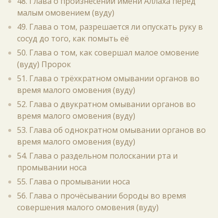
48. Глава о произнесении имени Аллаха перед
малым омовением (вуду)
49. Глава о том, разрешается ли опускать руку в
сосуд до того, как помыть её
50. Глава о том, как совершал малое омовение
(вуду) Пророк
51. Глава о трёхкратном омывании органов во
время малого омовения (вуду)
52. Глава о двукратном омывании органов во
время малого омовения (вуду)
53. Глава об однократном омывании органов во
время малого омовения (вуду)
54. Глава о раздельном полоскании рта и
промывании носа
55. Глава о промывании носа
56. Глава о прочёсывании бороды во время
совершения малого омовения (вуду)