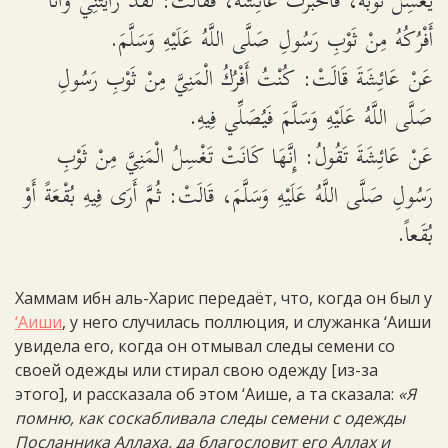
يَغْسِلُ ثَوْبَهُ، فَأَخْبَرَتْ عَائِشَةَ، فَقَالَتْ: لَقَدْ رَأَيْتُنِي وَأَنَا
أَفْرُكُهُ مِنْ ثَوْبِ رَسُولِ صَلَّى اللَّهُ عَلَيْهِ وَسَلَّمَ.
عَنْ عَائِشَةَ قَالَتْ: كُنْتُ أَفْرُكُ الْمَنِيَّ مِنْ ثَوْبِ رَسُولِ
صَلَّى اللَّهُ عَلَيْهِ وَسَلَّمَ فَيُصَلِّي فِيهِ.
عَنْ عَائِشَةَ تَقُولُ: إِنَّهَا كَانَتْ تَغْسِلُ الْمَنِيَّ مِنْ ثَوْبِ
رَسُولِ صَلَّى اللَّهُ عَلَيْهِ وَسَلَّمَ، قَالَتْ: ثُمَّ أَرَى فِيهِ بُقْعَةً أَوْ
بُقَعاً.
Хаммам ибн аль-Харис передаёт, что, когда он был у
‘Аиши
, у него случилась поллюция, и служанка ‘Аиши
увидела его, когда он отмывал следы семени со
своей одежды или стирал свою одежду [из-за
этого], и рассказала об этом ‘Аише, а та сказала:
«Я
помню, как соскабливала следы семени с одежды
Посланника Аллаха, да благословит его Аллах и