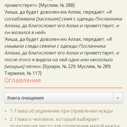
приветствует»
. [Муслим, № 288]
‘Аиша, да будет доволен ею Аллах, передаёт:
«Я
соскабливала [засохшее] семя с одежды Посланника
Аллаха, да благословит его Аллах и приветствует, и
он молился в ней»
.
‘Аиша, да будет доволен ею Аллах, передаёт:
«Я
смывала следы семени с одежды Посланника
Аллаха, да благословит его Аллах и приветствует, и
после этого я видела на ней одно или несколько
[мокрых] пятен»
. [Бухари, № 229; Муслим, № 289;
Тирмизи, № 117]
Оглавление
Книга очищения
1. Глава об уединении при справлении нужды
2. Глава о человеке, который выбирает
подходящее место для справления малой нужды