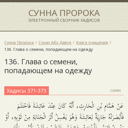
СУННА ПРОРОКА
ЭЛЕКТРОННЫЙ СБОРНИК ХАДИСОВ
Сунна Пророка
Сунан Абу Давуд
Книга очищения
136. Глава о семени, попадающем на одежду
136. Глава о семени,
попадающем на одежду
Хадисы 371-373
сахих
عَنْ هَمَّامِ بْنِ الْحَارِثِ، أَنَّهُ كَانَ عِنْدَ عَائِشَةَ فَاحْتَلَمَ
فَأَبْصَرَتْهُ جَارِيَةٌ لِعَائِشَةَ وَهُوَ يَغْسِلُ أَثَرَ الْجَنَابَةِ مِنْ ثَوْبِهِ، أَوْ