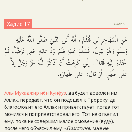
Хадис 17
сахих
عَنِ الْمُهَاجِرِ بْنِ قُنْفُذٍ، أَنَّهُ أَتَى النَّبِيَّ صَلَّى اللَّهُ عَلَيْهِ
وَسَلَّمَ وَهُوَ يَبُولُ، فَسَلَّمَ عَلَيْهِ فَلَمْ يَرُدَّ عَلَيْهِ حَتَّى تَوَضَّأَ، ثُمَّ
اعْتَذَرَ إِلَيْهِ فَقَالَ: إِنِّي كَرِهْتُ أَنْ اَذْكُرَ اللَّهَ عَزَّ وَجَلَّ إِلاَّ
عَلَى طُهْرٍ. أَوْ قَالَ: عَلَى طَهَارَةٍ.
Аль-Мухаджир ибн Кунфуз
, да будет доволен им
Аллах, передаёт, что он подошёл к Пророку, да
благословит его Аллах и приветствует, когда тот
мочился и поприветствовал его. Тот не ответил
ему, пока не совершил малое омовение (вуду),
после чего объяснил ему:
«Поистине, мне не