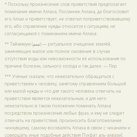
* Поскольку произнесение слов приветствия предполагает
поминание имени Аллаха, Посланник Аллаха, да благословит
его Аллах и приветствует, не ответил поприветствовавшему
его, ибо справление нужды относится к ситуациям, не
согласующимся с поминанием имени Аллаха.
** Тайаммум (تيمم) — ритуальное очищение землёй,
заменяющее малое или полное омовение в случае
отсутствия воды или невозможности её использования по
причине болезни, сильного холода и так далее. — Пер.
*** Учёные сказали, что нежелательно обращаться с
приветствием к человеку, занятому справлением большой
или малой нужды и что для такого человека отвечать на
приветствие является нежелательным, и для него
нежелательно в таком положении поминать Аллаха
посредством произнесения любых фраз, и ему не следует
отвечать на приветствия, произносить благопожелание
чихнувшему, самому восхвалять Аллаха в связи с чиханием и
совершать иные подобные действия [Тухфат аль-ахвази].