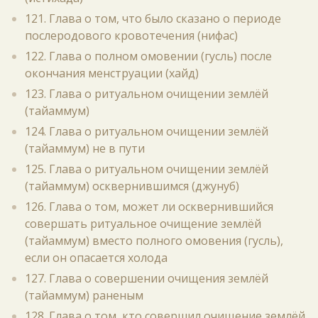
121. Глава о том, что было сказано о периоде
послеродового кровотечения (нифас)
122. Глава о полном омовении (гусль) после
окончания менструации (хайд)
123. Глава о ритуальном очищении землёй
(тайаммум)
124. Глава о ритуальном очищении землёй
(тайаммум) не в пути
125. Глава о ритуальном очищении землёй
(тайаммум) осквернившимся (джунуб)
126. Глава о том, может ли осквернившийся
совершать ритуальное очищение землёй
(тайаммум) вместо полного омовения (гусль),
если он опасается холода
127. Глава о совершении очищения землёй
(тайаммум) раненым
128. Глава о том, кто совершил очищение землёй