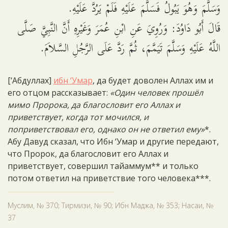
وَسَلَّمَ وَهُوَ يَبُولُ فَسَلَّمَ عَلَيْهِ فَلَمْ يَرُدَّ عَلَيْهِ.
قَالَ أَبُو دَاوُدَ: وَرُوِيَ عَنِ ابْنِ عُمَرَ وَغَيْرِهِ أَنَّ النَّبِيَّ صَلَّى
اللَّهُ عَلَيْهِ وَسَلَّمَ تَيَمَّمَ، ثُمَّ رَدَّ عَلَى الرَّجُلِ السَّلاَمَ.
[‘Абдуллах]
ибн ‘Умар
, да будет доволен Аллах им и
его отцом рассказывает:
«Один человек прошёл
мимо Пророка, да благословит его Аллах и
приветствует, когда тот мочился, и
поприветствовал его, однако он не ответил ему»
*.
Абу Давуд сказал, что Ибн ‘Умар и другие передают,
что Пророк, да благословит его Аллах и
приветствует, совершил тайаммум** и только
потом ответил на приветствие того человека***.
Муслим, № 370; Тирмизи, № 90; Ибн Маджа, № 353; Насаи, №
37