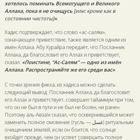
хотелось поминать Всемогущего и Великого
Аллаха, пока я не очищусь
[или: кроме как в
состоянии чистоты]
»
.
Хадис подтверждает, что слово «ас-салям»,
означающее приветствие, также является одним из
имён Аллаха. Абу Хурайра передаёт, что Посланник
Аллаха, да благословит его Аллах и приветствует,
сказал:
«Поистине, “Ас-Салям” — одно из имён
Аллаха. Распространяйте же его среди вас»
.
С точки зрения фикха, из хадиса можно сделать
следующий вывод: Посланник Аллаха, да благословит
его Аллах и приветствует, совершил тайаммум при том,
что он не был в пути и не был ни болен, ни ранен.
Поэтому аль-Авза‘и сказал, что осквернившийся может
заменить полное омовение (гусль — غسل) ритуальным
очищением землёй, если он боится, что солнце
взойдёт прежде, чем он успеет совершить полное