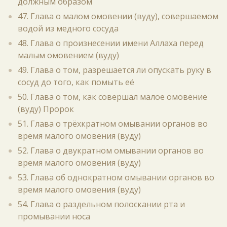
должным образом
47. Глава о малом омовении (вуду), совершаемом
водой из медного сосуда
48. Глава о произнесении имени Аллаха перед
малым омовением (вуду)
49. Глава о том, разрешается ли опускать руку в
сосуд до того, как помыть её
50. Глава о том, как совершал малое омовение
(вуду) Пророк
51. Глава о трёхкратном омывании органов во
время малого омовения (вуду)
52. Глава о двукратном омывании органов во
время малого омовения (вуду)
53. Глава об однократном омывании органов во
время малого омовения (вуду)
54. Глава о раздельном полоскании рта и
промывании носа