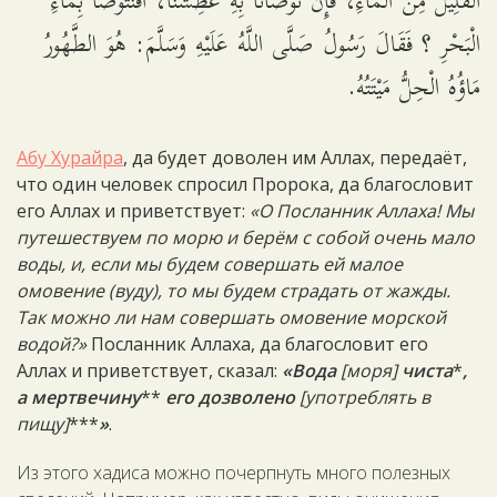
الْقَلِيلَ مِنَ الْمَاءِ، فَإِنْ تَوَضَّأْنَا بِهِ عَطِشْنَا، أَفَنَتَوَضَّأُ بِمَاءِ
الْبَحْرِ ؟ فَقَالَ رَسُولُ صَلَّى اللَّهُ عَلَيْهِ وَسَلَّمَ: هُوَ الطَّهُورُ
مَاؤُهُ الْحِلُّ مَيْتَتُهُ.
Абу Хурайра
, да будет доволен им Аллах, передаёт,
что один человек спросил Пророка, да благословит
его Аллах и приветствует:
«О Посланник Аллаха! Мы
путешествуем по морю и берём с собой очень мало
воды, и, если мы будем совершать ей малое
омовение (вуду), то мы будем страдать от жажды.
Так можно ли нам совершать омовение морской
водой?»
Посланник Аллаха, да благословит его
Аллах и приветствует, сказал:
«Вода
[моря]
чиста
*
,
а мертвечину
**
его дозволено
[употреблять в
пищу]
***
»
.
Из этого хадиса можно почерпнуть много полезных