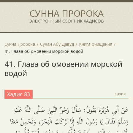
СУННА ПРОРОКА
ЭЛЕКТРОННЫЙ СБОРНИК ХАДИСОВ
Сунна Пророка
Сунан Абу Давуд
Книга очищения
41. Глава об омовении морской водой
41. Глава об омовении морской
водой
Хадис 83
сахих
عَنْ أَبي هُرَيْرَةَ يَقُولُ: سَأَلَ رَجُلٌ النَّبِيَّ صَلَّى اللَّهُ عَلَيْهِ
وَسَلَّمَ فَقَالَ يَا رَسُولَ اللَّهِ إِنَّا نَرْكَبُ الْبَحْرَ، وَنَحْمِلُ مَعَنَا