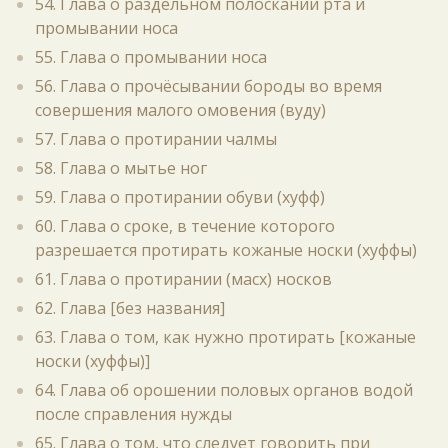
54. Глава о раздельном полоскании рта и
промывании носа
55. Глава о промывании носа
56. Глава о прочёсывании бороды во время
совершения малого омовения (вуду)
57. Глава о протирании чалмы
58. Глава о мытье ног
59. Глава о протирании обуви (хуфф)
60. Глава о сроке, в течение которого
разрешается протирать кожаные носки (хуффы)
61. Глава о протирании (масх) носков
62. Глава [без названия]
63. Глава о том, как нужно протирать [кожаные
носки (хуффы)]
64. Глава об орошении половых органов водой
после справления нужды
65. Глава о том, что следует говорить при