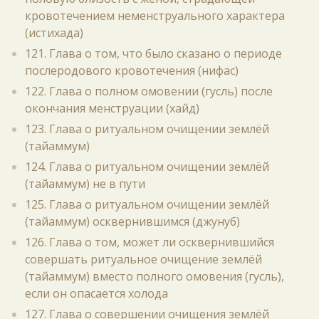
кровотечением неменструального характера
(истихада)
121. Глава о том, что было сказано о периоде
послеродового кровотечения (нифас)
122. Глава о полном омовении (гусль) после
окончания менструации (хайд)
123. Глава о ритуальном очищении землёй
(тайаммум)
124. Глава о ритуальном очищении землёй
(тайаммум) не в пути
125. Глава о ритуальном очищении землёй
(тайаммум) осквернившимся (джунуб)
126. Глава о том, может ли осквернившийся
совершать ритуальное очищение землёй
(тайаммум) вместо полного омовения (гусль),
если он опасается холода
127. Глава о совершении очищения землёй