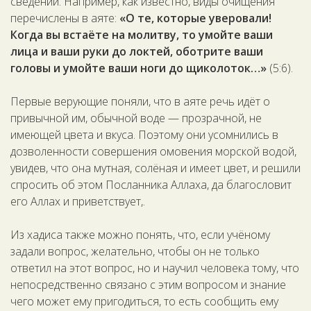
сведений. Например, как известно, виды очищения
перечислены в аяте:
«О те, которые уверовали!
Когда вы встаёте на молитву, то умойте ваши
лица и ваши руки до локтей, оботрите ваши
головы и умойте ваши ноги до щиколоток…»
(5:6).
Первые верующие поняли, что в аяте речь идёт о
привычной им, обычной воде — прозрачной, не
имеющей цвета и вкуса. Поэтому они усомнились в
дозволенности совершения омовения морской водой,
увидев, что она мутная, солёная и имеет цвет, и решили
спросить об этом Посланника Аллаха, да благословит
его Аллах и приветствует,.
Из хадиса также можно понять, что, если учёному
задали вопрос, желательно, чтобы он не только
ответил на этот вопрос, но и научил человека тому, что
непосредственно связано с этим вопросом и знание
чего может ему пригодиться, то есть сообщить ему