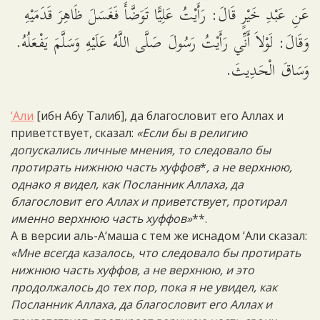
عَنِ عَبْدِ خَيْرٍ قَالَ: رَأَيْتُ عَلِيًّا تَوَضَّأَ فَغَسَلَ ظَاهِرَ قَدَمَيْهِ
وَقَالَ: لَوْلاَ أَنِّي رَأَيْتُ رَسُولَ صَلَّى اللَّهُ عَلَيْهِ وَسَلَّمَ يَفْعَلُهُ.
وَسَاقَ الْحَدِيثَ.
‘Али
[ибн Абу Талиб], да благословит его Аллах и
приветствует, сказал:
«Если бы в религию
допускались личные мнения, то следовало бы
протирать нижнюю часть хуффов
*
, а не верхнюю,
однако я видел, как Посланник Аллаха, да
благословит его Аллах и приветствует, протирал
именно верхнюю часть хуффов»
**.
А в версии аль-А‘маша с тем же иснадом ‘Али сказал:
«Мне всегда казалось, что следовало бы протирать
нижнюю часть хуффов, а не верхнюю, и это
продолжалось до тех пор, пока я не увидел, как
Посланник Аллаха, да благословит его Аллах и