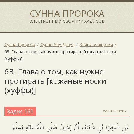
СУННА ПРОРОКА
ЭЛЕКТРОННЫЙ СБОРНИК ХАДИСОВ
Сунна Пророка
Сунан Абу Давуд
Книга очищения
63. Глава о том, как нужно протирать [кожаные носки
(хуффы)]
63. Глава о том, как нужно
протирать [кожаные носки
(хуффы)]
Хадис 161
хасан сахих
عَنِ الْمُغِيرَةِ بْنِ شُعْبَةَ، أَنَّ رَسُولَ صَلَّى اللَّهُ عَلَيْهِ وَسَلَّمَ