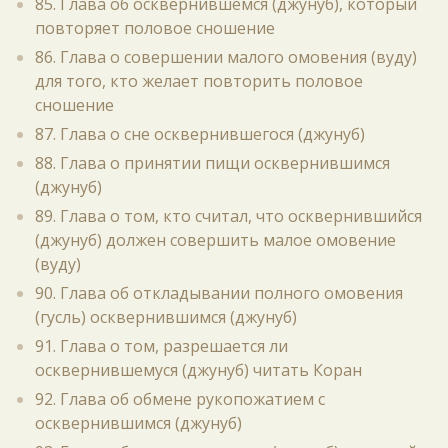
85. Глава об осквернившемся (джунуб), который
повторяет половое сношение
86. Глава о совершении малого омовения (вуду)
для того, кто желает повторить половое
сношение
87. Глава о сне осквернившегося (джунуб)
88. Глава о принятии пищи осквернившимся
(джунуб)
89. Глава о том, кто считал, что осквернившийся
(джунуб) должен совершить малое омовение
(вуду)
90. Глава об откладывании полного омовения
(гусль) осквернившимся (джунуб)
91. Глава о том, разрешается ли
осквернившемуся (джунуб) читать Коран
92. Глава об обмене рукопожатием с
осквернившимся (джунуб)