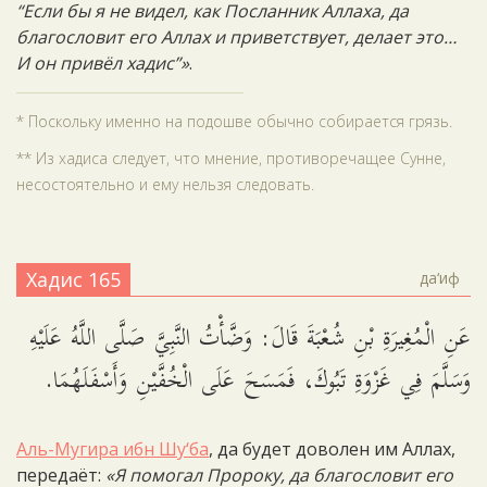
“Если бы я не видел, как Посланник Аллаха, да
благословит его Аллах и приветствует, делает это…
И он привёл хадис”»
.
* Поскольку именно на подошве обычно собирается грязь.
** Из хадиса следует, что мнение, противоречащее Сунне,
несостоятельно и ему нельзя следовать.
Хадис 165
да‘иф
عَنِ الْمُغِيرَةِ بْنِ شُعْبَةَ قَالَ: وَضَّأْتُ النَّبِيَّ صَلَّى اللَّهُ عَلَيْهِ
وَسَلَّمَ فِي غَزْوَةِ تَبُوكَ، فَمَسَحَ عَلَى الْخُفَّيْنِ وَأَسْفَلَهُمَا.
Аль-Мугира ибн Шу‘ба
, да будет доволен им Аллах,
передаёт:
«Я помогал Пророку, да благословит его