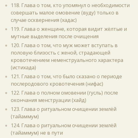
118. Глава о том, кто упомянул о необходимости
совершать малое омовение (вуду) только в
случае осквернения (хадас)
119. Глава о женщине, которая видит жёлтые и
мутные выделения после очищения
120. Глава о том, что муж может вступать в
половую близость с женой, страдающей
кровотечением неменструального характера
(истихада)
121. Глава о том, что было сказано о периоде
послеродового кровотечения (нифас)
122. Глава о полном омовении (гусль) после
окончания менструации (хайд)
123. Глава о ритуальном очищении землёй
(тайаммум)
124. Глава о ритуальном очищении землёй
(тайаммум) не в пути