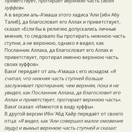
приветствует, протирает верхнюю часть своих
хуффов»
.
А в версии аль-А‘маша этого хадиса ‘Али [ибн Абу
Талиб], да благословит его Аллах и приветствует,
сказал: «Если бы в религию допускались личные
мнения, то следовало бы протирать нижнюю часть
ступни, а не верхнюю, однако я видел, как
Посланник Аллаха, да благословит его Аллах и
приветствует, протирал именно верхнюю часть
своих хуффов».
Ваки‘ передаёт от аль-А‘маша с его иснадом:
«Я
считал, что нижняя часть ступней больше
заслуживает протирания, чем верхняя, пока я не
увидел, как Посланник Аллаха, да благословит его
Аллах и приветствует, протирает верхнюю часть»
.
Ваки‘ сказал: «Имеются в виду хуффы».
В другой версии Ибн ‘Абд Хайр передаёт от своего
отца:
«Я видел, как ‘Али совершил малое омовение
(вуду) и вымыл верхнюю часть ступней и сказал: