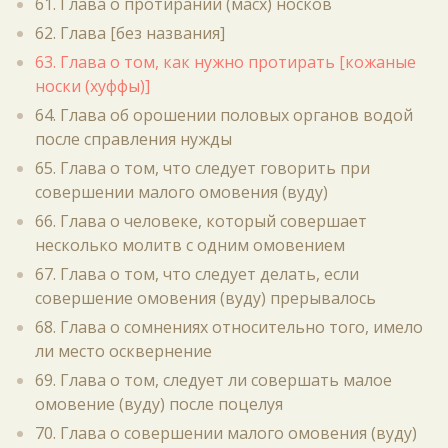
61. Глава о протирании (масх) носков
62. Глава [без названия]
63. Глава о том, как нужно протирать [кожаные
носки (хуффы)]
64. Глава об орошении половых органов водой
после справления нужды
65. Глава о том, что следует говорить при
совершении малого омовения (вуду)
66. Глава о человеке, который совершает
несколько молитв с одним омовением
67. Глава о том, что следует делать, если
совершение омовения (вуду) прерывалось
68. Глава о сомнениях относительно того, имело
ли место осквернение
69. Глава о том, следует ли совершать малое
омовение (вуду) после поцелуя
70. Глава о совершении малого омовения (вуду)