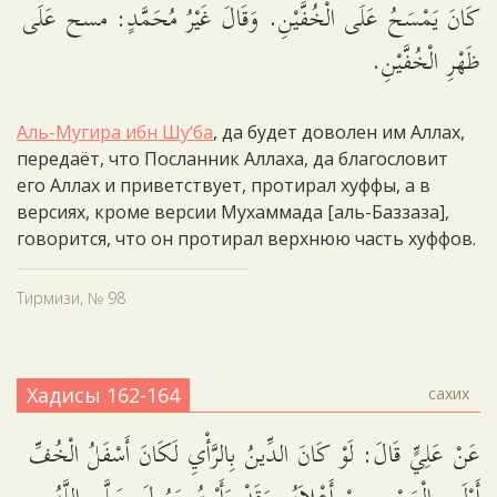
كَانَ يَمْسَحُ عَلَى الْخُفَّيْنِ. وَقَالَ غَيْرُ مُحَمَّدٍ: مسح عَلَى
ظَهْرِ الْخُفَّيْنِ.
Аль-Мугира ибн Шу‘ба
, да будет доволен им Аллах,
передаёт, что Посланник Аллаха, да благословит
его Аллах и приветствует, протирал хуффы, а в
версиях, кроме версии Мухаммада [аль-Баззаза],
говорится, что он протирал верхнюю часть хуффов.
Тирмизи, № 98
Хадисы 162-164
сахих
عَنْ عَلِيٍّ قَالَ: لَوْ كَانَ الدِّينُ بِالرَّأْيِ لَكَانَ أَسْفَلُ الْخُفِّ