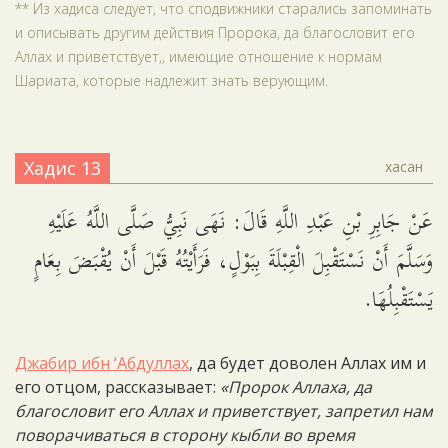
** Из хадиса следует, что сподвижники старались запоминать
и описывать другим действия Пророка, да благословит его
Аллах и приветствует,, имеющие отношение к нормам
Шариата, которые надлежит знать верующим.
Хадис 13
хасан
عَنْ جَابِرِ بْنِ عَبْدِ اللَّهِ قَالَ: نَهَى نَبِيُّ صَلَّى اللَّهُ عَلَيْهِ
وَسَلَّمَ أَنْ نَسْتَقْبِلَ الْقِبْلَةَ بِبَوْلٍ، فَرَأَيْتُهُ قَبْلَ أَنْ يُقْبَضَ بِعَامٍ
يَسْتَقْبِلُهَا.
Джабир ибн ‘Абдуллах
, да будет доволен Аллах им и
его отцом, рассказывает:
«Пророк Аллаха, да
благословит его Аллах и приветствует, запретил нам
поворачиваться в сторону кыбли во время