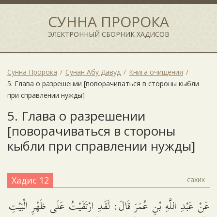
СУННА ПРОРОКА
ЭЛЕКТРОННЫЙ СБОРНИК ХАДИСОВ
Сунна Пророка
Сунан Абу Давуд
Книга очищения
5. Глава о разрешении [поворачиваться в стороны кыбли
при справлении нужды]
5. Глава о разрешении
[поворачиваться в стороны
кыбли при справлении нужды]
Хадис 12
сахих
عَنْ عَبْدِ اللَّهِ بْنِ عُمَرَ قَالَ: لَقَدِ ارْتَقَيْتُ عَلَى ظَهْرِ الْبَيْتِ