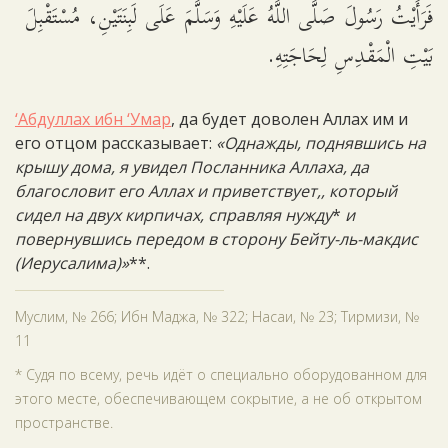
فَرَأَيْتُ رَسُولَ صَلَّى اللَّهُ عَلَيْهِ وَسَلَّمَ عَلَى لَبِنَتَيْنِ، مُسْتَقْبِلَ
بَيْتِ الْمَقْدِسِ لِحَاجَتِهِ.
‘Абдуллах ибн ‘Умар
, да будет доволен Аллах им и
его отцом рассказывает:
«Однажды, поднявшись на
крышу дома, я увидел Посланника Аллаха, да
благословит его Аллах и приветствует,, который
сидел на двух кирпичах, справляя нужду
*
и
повернувшись передом в сторону Бейту-ль-макдис
(Иерусалима)»
**.
Муслим, № 266; Ибн Маджа, № 322; Насаи, № 23; Тирмизи, №
11
* Судя по всему, речь идёт о специально оборудованном для
этого месте, обеспечивающем сокрытие, а не об открытом
пространстве.