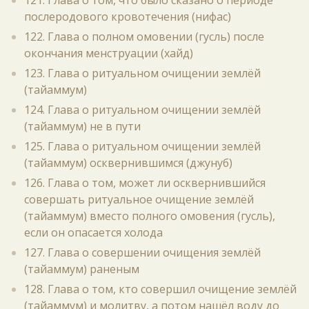
121. Глава о том, что было сказано о периоде
послеродового кровотечения (нифас)
122. Глава о полном омовении (гусль) после
окончания менструации (хайд)
123. Глава о ритуальном очищении землёй
(тайаммум)
124. Глава о ритуальном очищении землёй
(тайаммум) не в пути
125. Глава о ритуальном очищении землёй
(тайаммум) осквернившимся (джунуб)
126. Глава о том, может ли осквернившийся
совершать ритуальное очищение землёй
(тайаммум) вместо полного омовения (гусль),
если он опасается холода
127. Глава о совершении очищения землёй
(тайаммум) раненым
128. Глава о том, кто совершил очищение землёй
(тайаммум) и молитву, а потом нашёл воду до