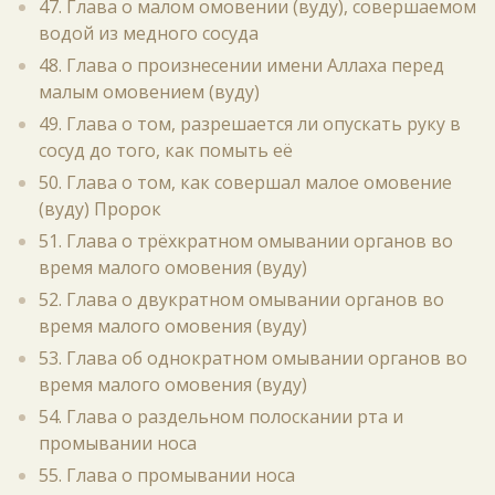
47. Глава о малом омовении (вуду), совершаемом
водой из медного сосуда
48. Глава о произнесении имени Аллаха перед
малым омовением (вуду)
49. Глава о том, разрешается ли опускать руку в
сосуд до того, как помыть её
50. Глава о том, как совершал малое омовение
(вуду) Пророк
51. Глава о трёхкратном омывании органов во
время малого омовения (вуду)
52. Глава о двукратном омывании органов во
время малого омовения (вуду)
53. Глава об однократном омывании органов во
время малого омовения (вуду)
54. Глава о раздельном полоскании рта и
промывании носа
55. Глава о промывании носа