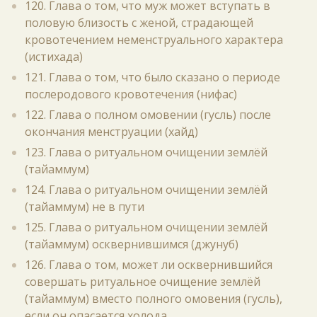
120. Глава о том, что муж может вступать в
половую близость с женой, страдающей
кровотечением неменструального характера
(истихада)
121. Глава о том, что было сказано о периоде
послеродового кровотечения (нифас)
122. Глава о полном омовении (гусль) после
окончания менструации (хайд)
123. Глава о ритуальном очищении землёй
(тайаммум)
124. Глава о ритуальном очищении землёй
(тайаммум) не в пути
125. Глава о ритуальном очищении землёй
(тайаммум) осквернившимся (джунуб)
126. Глава о том, может ли осквернившийся
совершать ритуальное очищение землёй
(тайаммум) вместо полного омовения (гусль),
если он опасается холода