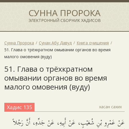
СУННА ПРОРОКА
ЭЛЕКТРОННЫЙ СБОРНИК ХАДИСОВ
Сунна Пророка
Сунан Абу Давуд
Книга очищения
51. Глава о трёхкратном омывании органов во время
малого омовения (вуду)
51. Глава о трёхкратном
омывании органов во время
малого омовения (вуду)
Хадис 135
хасан сахих
عَنْ عَمْرِو بْنِ شُعَيْبٍ، عَنْ أَبِيهِ، عَنْ جَدِّهِ، أَنَّ رَجُلاً