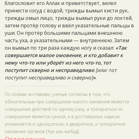
благословит его Аллах и приветствует, велел
принести сосуд с водой, трижды вымыл кисти рук,
трижды омыл лицо, трижды вымыл руки до локтей,
затем протёр голову и ввёл указательные пальцы в
уши. Он протёр большими пальцами внешнюю
часть уха, а указательными — внутреннюю. Затем
он вымыл по три раза каждую ногу и сказал:
«Так
совершается малое омовение, и кто добавит к
нему что-то или уберёт из него что-то, тот
поступит скверно и несправедливо
[или: тот
поступит несправедливо и скверно]
»
.
По словам ан-Навави, учёные согласны в том, что
обязательным при совершении малого омовения является
совершение действий по одному разу, а трёхкратное их
совершение является сунной, и в достоверных хадисах
упоминается и однократное, и двукратное, и трёхкратное
омовение органов [‘Аун аль-ма‘буд].