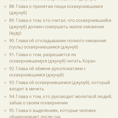
88. Глава о принятии пищи осквернившимся
(джунуб)
89. Глава о том, кто считал, что осквернившийся
(джунуб) должен совершить малое омовение
(вуду)
90. Глава об откладывании полного омовения
(гусль) осквернившимся (джунуб)
91. Глава о том, разрешается ли
осквернившемуся (джунуб) читать Коран
92. Глава об обмене рукопожатием с
осквернившимся (джунуб)
93. Глава об осквернившемся (джунуб), который
входит в мечеть
94. Глава о том, кто руководит молитвой людей,
забыв о своём осквернении
95. Глава о выделениях, которые человек
обнаруживает после сна