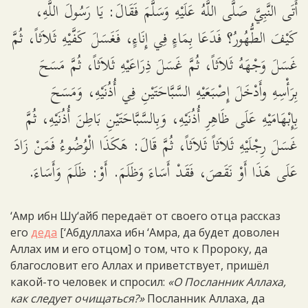
أَتَى النَّبِيَّ صَلَّى اللَّهُ عَلَيْهِ وَسَلَّمَ فَقَالَ: يَا رَسُولَ اللَّهِ،
كَيْفَ الطُّهُورُ؟ فَدَعَا بِمَاءٍ فِي إِنَاءٍ، فَغَسَلَ كَفَّيْهِ ثَلاَثاً، ثُمَّ
غَسَلَ وَجْهَهُ ثَلاَثاً، ثُمَّ غَسَلَ ذِرَاعَيْهِ ثَلاَثاً، ثُمَّ مَسَحَ
بِرَأْسِهِ وأَدْخَلَ إِصْبَعَيْهِ السَّبَّاحَتَيْنِ فِي أُذُنَيْهِ، وَمَسَحَ
بِإِبْهَامَيْهِ عَلَى ظَاهِرِ أُذُنَيْهِ، وَبِالسَّبَّاحَتَيْنِ بَاطِنَ أُذُنَيْهِ، ثُمَّ
غَسَلَ رِجْلَيْهِ ثَلاَثاً ثَلاَثاً، ثُمَّ قَالَ: هَكَذَا الْوُضُوءُ فَمَنْ زَادَ
عَلَى هَذَا أَوْ نَقَصَ، فَقَدْ أَسَاءَ وَظَلَمَ. أَوْ: ظَلَمَ وَأَسَاءَ.
‘Амр ибн Шу‘айб передаёт от своего отца рассказ
его
деда
[‘Абдуллаха ибн ‘Амра, да будет доволен
Аллах им и его отцом] о том, что к Пророку, да
благословит его Аллах и приветствует, пришёл
какой-то человек и спросил:
«О Посланник Аллаха,
как следует очищаться?»
Посланник Аллаха, да