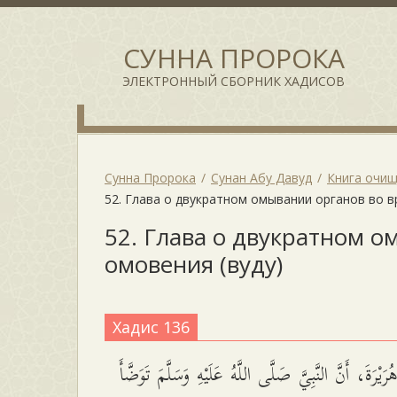
СУННА ПРОРОКА
ЭЛЕКТРОННЫЙ СБОРНИК ХАДИСОВ
Сунна Пророка
Сунан Абу Давуд
Книга очи
52. Глава о двукратном омывании органов во в
52. Глава о двукратном о
омовения (вуду)
Хадис 136
يْرَةَ، أَنَّ النَّبِيَّ صَلَّى اللَّهُ عَلَيْهِ وَسَلَّمَ تَوَضَّأَ