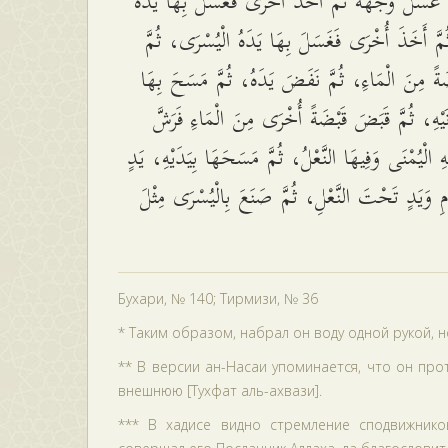
َّ غَسَلَ وَجْهَهُ ثُمَّ أَخَذَ أُخْرَى فَغَسَلَ بِهَا يَدَهُ
ُمَّ أَخَذَ أُخْرَى فَغَسَلَ بِهَا يَدَهُ الْيُسْرَى، ثُمَّ
ةً مِنَ الْمَاءِ، ثُمَّ نَفَضَ يَدَهُ، ثُمَّ مَسَحَ بِهَا
ُنَيْهِ، ثُمَّ قَبَضَ قَبْضَةً أُخْرَى مِنَ الْمَاءِ فَرَشَّ
 الْيُمْنَى وَفِيهَا النَّعْلُ، ثُمَّ مَسَحَهَا بِيَدَيْهِ، يَدٍ
َمِ وَيَدٍ تَحْتَ النَّعْلِ، ثُمَّ صَنَعَ بِالْيُسْرَى مِثْلَ
Бухари, № 140; Тирмизи, № 36
* Таким образом, набрал он воду одной рукой, 
** В версии ан-Насаи упоминается, что он пр
внешнюю [Тухфат аль-ахвази].
*** В хадисе видно стремление сподвижнико