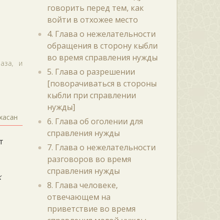
говорить перед тем, как
войти в отхожее место
4. Глава о нежелательности
обращения в сторону кыбли
во время справления нужды
аза, и
5. Глава о разрешении
[поворачиваться в стороны
кыбли при справлении
нужды]
хасан
6. Глава об оголении для
справления нужды
т
7. Глава о нежелательности
разговоров во время
справления нужды
к
8. Глава человеке,
отвечающем на
приветствие во время