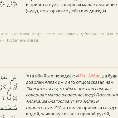
مَرَّتَيْنِ مَرّ.
и приветствует, совершая малое омовение
(вуду), повторял все действия дважды.
алого омовения разрешается совершать действия по два р
й [Тухфат аль-ахвази].
عَنْ عَطَاءِ 
‘Ата ибн Ясар передаёт: «
Ибн ‘Аббас
, да буде
доволен Аллах им и его отцом сказал нам:
أَنْ أُرِيَكُ
“Желаете ли вы, чтобы я показал вам, как
يَتَوَضَّأُ ؟ ،
совершал малое омовение (вуду) Посланни
Аллаха, да благословит его Аллах и
فَتَمَضْمَضَ
приветствует?”
И он велел принести сосуд с
водой, зачерпнул из него правой рукой,