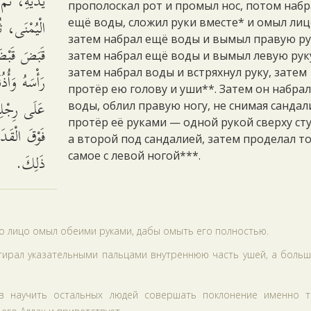
يَدَيْهِ، ثُم
прополоскал рот и промыл нос, потом набр
الْيُمْنَى، ث
ещё воды, сложил руки вместе* и омыл лиц
затем набрал ещё воды и вымыл правую ру
قَبَضَ قَبْضَ
затем набрал ещё воды и вымыл левую рук
затем набрал воды и встряхнул руку, затем
رَأْسَهُ وَأُذ
протёр ею голову и уши**. Затем он набра
عَلَى رِجْلِهِ
воды, облил правую ногу, не снимая сандал
протёр её руками — одной рукой сверху ст
فَوْقَ الْقَد
а второй под сандалией, затем проделал т
ذَلِكَ.
самое с левой ногой***.
но лицо омыл обеими руками, дабы омыть его полностью.
отирал указательными пальцами внутреннюю часть ушей, а боль
в научить остальных людей совершать поклонение именно та