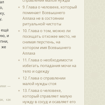
справления малой нужды
ал
9. Глава о человеке, который
о,
поминает Всевышнего
ку,
Аллаха не в состоянии
у,
ритуальной чистоты
л ещё
10. Глава о том, можно ли
ию, и
посещать отхожее место, не
упни,
снимая перстень, на
о же
котором имя Всевышнего
Аллаха
11. Глава о необходимости
избегать попадания мочи на
тело и одежду
12. Глава о справлении
малой нужды стоя
шими —
13. Глава о человеке,
который справляет малую
к, как
нужду в сосуд и осавляет его