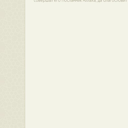
совершал его Посланник Аллаха, да благословит 