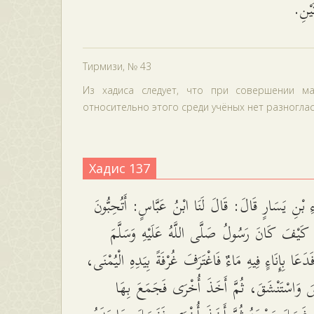
َتَيْنِ
Тирмизи, № 43
Из хадиса следует, что при совершении м
относительно этого среди учёных нет разногласи
Хадис 137
بْنِ يَسَارٍ قَالَ: قَالَ لَنَا ابْنُ عَبَّاسٍ: أَتُحِبُّونَ
مْ كَيْفَ كَانَ رَسُولُ صَلَّى اللَّهُ عَلَيْهِ وَسَلَّمَ
فَدَعَا بِإِنَاءٍ فِيهِ مَاءٌ فَاغْتَرَفَ غُرْفَةً بِيَدِهِ الْيُمْنَى
 وَاسْتَنْشَقَ، ثُمَّ أَخَذَ أُخْرَى فَجَمَعَ بِهَا