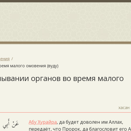
щения
ремя малого омовения (вуду)
мывании органов во время малого
хасан 
عَنْ أَبِي هُرَ
Абу Хурайра
, да будет доволен им Аллах,
передаёт, что Пророк, да благословит его 