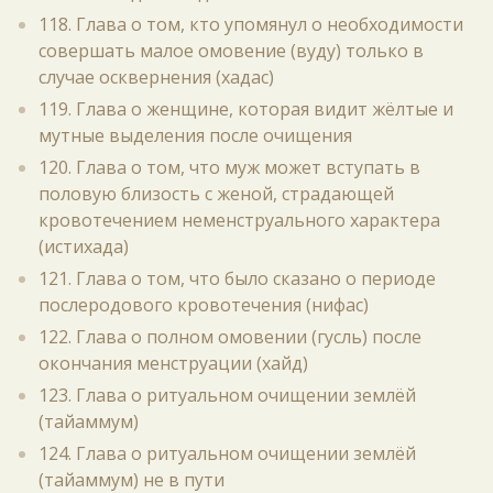
118. Глава о том, кто упомянул о необходимости
совершать малое омовение (вуду) только в
случае осквернения (хадас)
119. Глава о женщине, которая видит жёлтые и
мутные выделения после очищения
120. Глава о том, что муж может вступать в
половую близость с женой, страдающей
кровотечением неменструального характера
(истихада)
121. Глава о том, что было сказано о периоде
послеродового кровотечения (нифас)
122. Глава о полном омовении (гусль) после
окончания менструации (хайд)
123. Глава о ритуальном очищении землёй
(тайаммум)
124. Глава о ритуальном очищении землёй
(тайаммум) не в пути