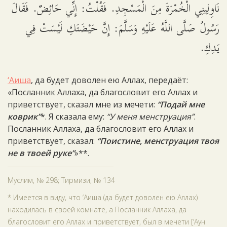
نَاوِلِينِي الْخُمْرَةَ مِنَ الْمَسْجِدِ. فَقُلْتُ: إِنِّي حَائِضٌ. فَقَالَ
رَسُولُ صَلَّى اللَّهُ عَلَيْهِ وَسَلَّمَ: إِنَّ حَيْضَتَكِ لَيْسَتْ فِي
يَدِكِ.
‘Аиша
, да будет доволен ею Аллах, передаёт:
«Посланник Аллаха, да благословит его Аллах и
приветствует, сказал мне из мечети:
“Подай мне
коврик”
*. Я сказала ему:
“У меня менструация”
.
Посланник Аллаха, да благословит его Аллах и
приветствует, сказал:
“Поистине, менструация твоя
не в твоей руке”
»**.
Муслим, № 298; Тирмизи, № 134
* Имеется в виду, что ‘Аиша (да будет доволен ею Аллах)
находилась в своей комнате, а Посланник Аллаха, да
благословит его Аллах и приветствует, был в мечети [‘Аун