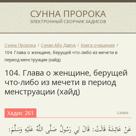
СУННА ПРОРОКА
ЭЛЕКТРОННЫЙ СБОРНИК ХАДИСОВ
Сунна Пророка
Сунан Абу Давуд
Книга очищения
104. Глава о женщине, берущей что-либо из мечети в
период менструации (хайд)
104. Глава о женщине, берущей
что-либо из мечети в период
менструации (хайд)
Хадис 261
сахих
عَنْ عَائِشَةَ قَالَتْ: قَالَ لِي رَسُولُ صَلَّى اللَّهُ عَلَيْهِ وَسَلَّمَ: