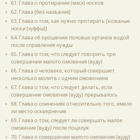
61. Глава о протирании (масх) носков
62. Глава [без названия]
63. Глава о том, как нужно протирать [кожаные
носки (хуффы)]
64. Глава об орошении половых органов водой
после справления нужды
65. Глава о том, что следует говорить при
совершении малого омовения (вуду)
66. Глава о человеке, который совершает
несколько молитв с одним омовением
67. Глава о том, что следует делать, если
совершение омовения (вуду) прерывалось
68. Глава о сомнениях относительно того, имело
ли место осквернение
69. Глава о том, следует ли совершать малое
омовение (вуду) после поцелуя
70. Глава о совершении малого омовения (вуду)