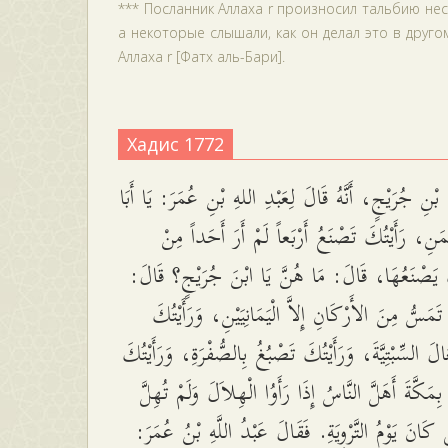
*** Посланник Аллаха r произносил тальбию нес
а некоторые слышали, как он делал это в друго
Аллаха r [Фатх аль-Бари].
Хадис 1772
بْنِ جُرَيْجٍ، أَنَّهُ قَالَ لِعَبْدِ اللهِ بْنِ عُمَرَ: يَا أَبَا
مَنِ، رَأَيْتُكَ تَصْنَعُ أَرْبَعاً لَمْ أَرَ أَحَداً مِنْ
 يَصْنَعُهَا، قَالَ: مَا هُنَّ يَا ابْنَ جُرَيْجٍ؟ قَالَ
 تَمَسُّ مِنَ الأَرْكَانِ إِلاَّ الْيَمَانِيَيْنِ، وَرَأَيْتُكَ
َالَ السِّبْتِيَّةَ، وَرَأَيْتُكَ تَصْبُغُ بِالصُّفْرَةِ، وَرَأَيْتُكَ
ِمَكَّةَ أَهَلَّ النَّاسُ إِذَا رَأَوُا الْهِلاَلَ وَلَمْ تُهِلَّ
 كَانَ يَوْمُ التَّرْوِيَةِ. فَقَالَ عَبْدُ اللَّهِ بْنُ عُمَرَ