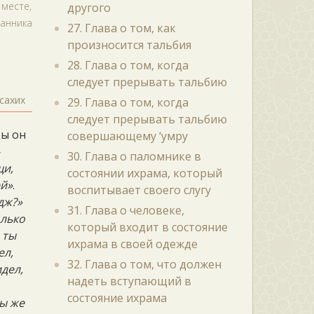
 месте,
другого
ланника
27. Глава о том, как
произносится тальбия
28. Глава о том, когда
следует прерывать тальбию
сахих
29. Глава о том, когда
следует прерывать тальбию
ды он
совершающему ‘умру
-
30. Глава о паломнике в
щи,
состоянии ихрама, который
ей»
.
воспитывает своего слугу
дж?»
31. Глава о человеке,
олько
который входит в состояние
о ты
ихрама в своей одежде
ел,
32. Глава о том, что должен
идел,
надеть вступающий в
состояние ихрама
ты же