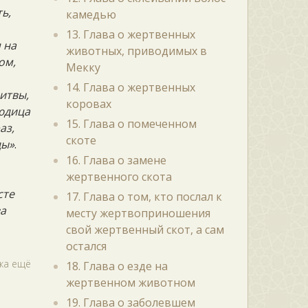
ть,
камедью
13. Глава о жертвенных
 на
животных, приводимых в
ом,
Мекку
14. Глава о жертвенных
итвы,
коровах
людица
15. Глава о помеченном
аз,
скоте
ды»
.
16. Глава о замене
жертвенного скота
сте
17. Глава о том, кто послал к
ва
месту жертвоприношения
свой жертвенный скот, а сам
остался
джа ещё
18. Глава о езде на
жертвенном животном
19. Глава о заболевшем