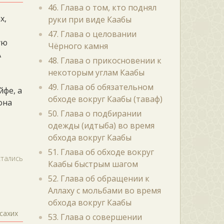
46. Глава о том, кто поднял
х,
руки при виде Каабы
47. Глава о целовании
ую
Чёрного камня
А
48. Глава о прикосновении к
некоторым углам Каабы
49. Глава об обязательном
йфе, а
обходе вокруг Каабы (таваф)
она
50. Глава о подбирании
одежды (идтыба) во время
обхода вокруг Каабы
51. Глава об обходе вокруг
стались
Каабы быстрым шагом
52. Глава об обращении к
Аллаху с мольбами во время
обхода вокруг Каабы
сахих
53. Глава о совершении