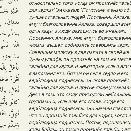
относительно того, когда он произнёс тал
عَلَيْهِ وَسَ
для хаджа!”
Он сказал:
“Поистине, я знаю об
лучше остальных людей. Посланник Аллаха,
بِذَلِكَ، إِنّ
ему и благословение Аллаха, совершил всег
وَسَلَّمَ حَج
один хадж, а люди разошлись во мнениях.
Посланник Аллаха, мир ему и благословени
اللَّهِ صَلَّى
Аллаха, вышел, собираясь совершить хадж.
Совершив молитву в два рак‘ата в своей ме
مَسْجِدِهِ ب،
Зу-ль-Хуляйфе, он произнёс на том же месте
فَأَهَلَّ بِا
тальбию для хаджа, и некоторые услышали э
я запомнил это. Потом он сел в седло и его
أَقْوَامٌ فَحَف
верблюдица поднялась, он снова произнёс
أَهَلَّ، وَأَدْ
тальбию для хаджа, и другие люди услышали
Дело в том, что люди приходили небольши
كَانُوا يَأْتُ
группами и, услышав его слова, когда его
верблюдица поднялась, они начали говорит
يُهِلُّ، فَقَال
что он произнёс тальбию для хаджа, когда е
وَسَلَّمَ حِين
верблюдица поднялась. Потом, поднявшись
холм Байды, он также произнёс тальбию дл