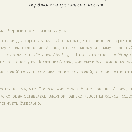
верблюдица трогалась с места»
.
елан Чёрный камень, и южный угол.
 краски для окрашивания либо одежды, что наиболее вероятно
му и благословение Аллаха, красил одежду и чалму в жёлтый
 приводится в «Сунане» Абу Дауда. Также известно, что ‘Абдул
, что так поступал Посланник Аллаха, мир ему и благословение Ал
ия водой’, когда паломники запасались водой, готовясь отправи
еется в виду, что Пророк, мир ему и благословение Аллаха, н
гу, которая оставалась влажной, однако известны хадисы, сод
 понимать буквально.