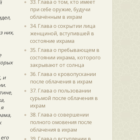
33. Глава о том, кто имеет
й
при себе оружие, будучи
облачённым в ихрам
идел,
34. Глава о сокрытии лица
з них,
женщиной, вступившей в
состояние ихрама
35. Глава о пребывающем в
е
состоянии ихрама, которого
торых
закрывают от солнца
36. Глава о кровопускании
, и
после облачения в ихрам
ии.
37. Глава о пользовании
тине,
сурьмой после облачения в
а,
ихрам
 я
38. Глава о совершении
рама,
полного омовения после
к
облачения в ихрам
 его
39. Глава о вступлении в