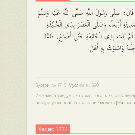
َالَ: صَلَّى رَسُولُ اللَّهِ صَلَّى اللَّهُ عَلَيْهِ وَسَلَّمَ
ْمَدِينَةِ أَرْبَعاً، وَصَلَّى الْعَصْرَ بِذِي الْحُلَيْفَةِ
 ثُمَّ بَاتَ بِذِي الْحُلَيْفَةِ حَتَّى أَصْبَحَ، فَلَمَّا
لَتَهُ وَاسْتَوَتْ بِهِ أَهَلَّ
Бухари, № 1715; Муслим, № 690
Из хадиса следует, что для того, кто, отправи
позади, узаконено сокращение молитв [‘Аун аль-м
Хадис 1774