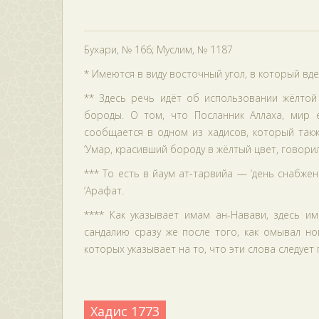
Бухари, № 166; Муслим, № 1187
* Имеются в виду восточный угол, в который вд
** Здесь речь идёт об использовании жёлтой
бороды. О том, что Посланник Аллаха, мир е
сообщается в одном из хадисов, который также
‘Умар, красивший бороду в жёлтый цвет, говорил
*** То есть в йаум ат-тарвийа — ‘день снабжен
‘Арафат.
**** Как указывает имам ан-Навави, здесь им
сандалию сразу же после того, как омывал но
которых указывает на то, что эти слова следует
Хадис 1773