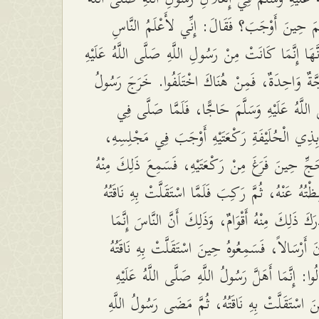
لَّمَ حِينَ أَوْجَبَ؟ فَقَالَ: إِنِّي لأَعْلَمُ النَّاسِ
َهَا إِنَّمَا كَانَتْ مِنْ رَسُولِ اللَّهِ صَلَّى اللَّهُ عَلَيْهِ
َّةٌ وَاحِدَةٌ، فَمِنْ هُنَاكَ اخْتَلَفُوا. خَرَجَ رَسُولُ
 اللَّهُ عَلَيْهِ وَسَلَّمَ حَاجًّا، فَلَمَّا صَلَّى فِي
ِذِي الْحُلَيْفَةِ رَكْعَتَيْهِ أَوْجَبَ فِي مَجْلِسِهِ
لْحَجِّ حِينَ فَرَغَ مِنْ رَكْعَتَيْهِ، فَسَمِعَ ذَلِكَ مِنْهُ
ِظْتُهُ عَنْهُ، ثُمَّ رَكِبَ فَلَمَّا اسْتَقَلَّتْ بِهِ نَاقَتُهُ
رَكَ ذَلِكَ مِنْهُ أَقْوَامٌ، وَذَلِكَ أَنَّ النَّاسَ إِنَّمَا
ونَ أَرْسَالاً، فَسَمِعُوهُ حِينَ اسْتَقَلَّتْ بِهِ نَاقَتُهُ
ُوا: إِنَّمَا أَهَلَّ رَسُولُ اللَّهِ صَلَّى اللَّهُ عَلَيْهِ
َ اسْتَقَلَّتْ بِهِ نَاقَتُهُ، ثُمَّ مَضَى رَسُولُ اللَّهِ