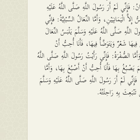
َانُ: فَإِنِّي لَمْ أَرَ رَسُولَ اللَّهِ صَلَّى اللَّهُ عَلَيْهِ
ُ إِلاَّ الْيَمَانِيَيْنِ، وَأَمَّا النِّعَالُ السِّبْتِيَّةُ: فإِنِّي
لَ اللَّهِ صَلَّى اللَّهُ عَلَيْهِ وَسَلَّمَ يَلْبَسُ النِّعَالَ
 فِيهَا شَعْرٌ وَيَتَوَضَّأُ فِيهَا، فَأَنَا أُحِبُّ أَنْ
َأَمَّا الصُّفْرَةُ: فَإِنِّي رَأَيْتُ رَسُولَ اللَّهِ صَلَّى اللَّهُ
َّمَ يَصْبُغُ بِهَا فَأَنَا أُحِبُّ أَنْ أَصْبُغَ بِهَا، وَأَمَّا
َإِنِّي لَمْ أَرَ رَسُولَ اللَّهِ صَلَّى اللَّهُ عَلَيْهِ وَسَلَّمَ
ى تَنْبَعِثَ بِهِ رَاحِلَتُهُ