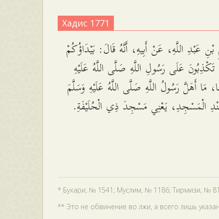
Хадис 1771
ْنِ عَبْدِ اللَّهِ، عَنْ أَبِيهِ، أَنَّهُ قَالَ: بَيْدَاؤُكُمْ
ي تَكْذِبُونَ عَلَى رَسُولِ اللَّهِ صَلَّى اللَّهُ عَلَيْهِ
َا، مَا أَهَلَّ رَسُولُ اللَّهِ صَلَّى اللَّهُ عَلَيْهِ وَسَلَّمَ
 عِنْدِ الْمَسْجِدِ، يَعْنِي مَسْجِدَ ذِي الْحُلَيْفَةِ
* Бухари, № 1541; Муслим, № 1186; Тирмизи, № 8
** Это не обвинение во лжи, а всего лишь указан