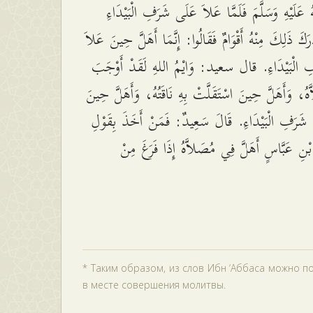
 عَلَيْهِ وَسَلَّمَ فَلَمَّا عَلاَ عَلَى شَرَفِ الْبَيْدَاءِ
ْرَكَ ذَلِكَ مِنْهُ أَقْوَامٌ فَقَالُوا: إِنَّمَا أَهَلَّ حِينَ عَلاَ
 الْبَيْدَاءِ. قال سعيد: وَايْمُ اللهِ لَقَدْ أَوْجَبَ
ُ، وَأَهَلَّ حِينَ اسْتَقَلَّتْ بِهِ نَاقَتُهُ، وَأَهَلَّ حِينَ
شَرَفِ الْبَيْدَاءِ. قَالَ سَعِيدٌ: فَمَنْ أَخَذَ بِقَوْلِ
بْنِ عَبَّاسٍ أَهَلَّ فِي مُصَلاَّهُ إِذَا فَرَغَ مِنْ
* Таким образом, из слов Ибн ‘Аббаса можно п
в месте совершения молитвы.