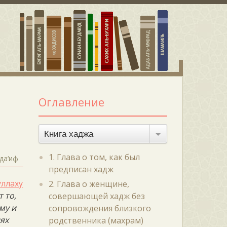
Оглавление
Книга хаджа
1. Глава о том, как был
да‘иф
предписан хадж
уллаху
2. Глава о женщине,
т то,
совершающей хадж без
му и
сопровождения близкого
ях
родственника (махрам)