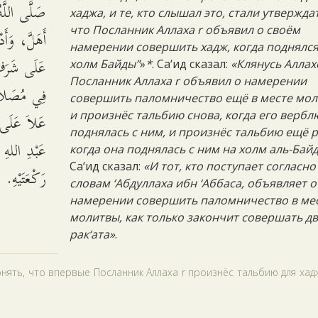
صَلَّى اللَّهُ
хаджа, и те, кто слышал это, стали утвержда
что Посланник Аллаха r объявил о своём
أَهَلَّ، وَأَد
намерении совершить хадж, когда поднялся
عَلَى شَرَفِ
холм Байды”
»
*
. Са‘ид сказал:
«Клянусь Аллах
Посланник Аллаха r объявил о намерении
فِي مُصَلاَّه
совершить паломничество ещё в месте мол
عَلاَ عَلَى 
и произнёс тальбию снова, когда его верб
поднялась с ним, и произнёс тальбию ещё р
عَبْدِ اللهِ 
когда она поднялась с ним на холм аль-Бай
Са‘ид сказал:
«И тот, кто поступает согласно
رَكْعَتَيْهِ.
словам ‘Абдуллаха ибн ‘Аббаса, объявляет о
намерении совершить паломничество в ме
молитвы, как только закончит совершать д
рак‘ата»
.
онять, что впервые Посланник Аллаха r произнёс тальбию для ха