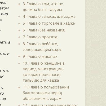
ьбию
3. Глава о том, что не
 этом
должно быть саруры
 мир
4. Глава о запасах для хаджа
о
5. Глава о торговле в хадже
6. Глава (без названия)
е
7. Глава о прокате
чети в
8. Глава о ребёнке,
совершающем хадж
то, и
9. Глава о микатах
10. Глава о женщине в
период менструации,
 это.
которая произносит
ми
тальбию для хаджа
11. Глава о пользовании
ь,
благовониями перед
го
облачением в ихрам
 на
я
12. Глава о склеивании волос