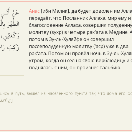
عَنْ أَنَسٍ ق
Анас
[ибн Малик], да будет доволен им Алла
передаёт, что Посланник Аллаха, мир ему и
الظُّهْرَ بِال
благословение Аллаха, совершил полуденн
رَكْعَتَيْنِ،
молитву (зухр) в четыре рак‘ата в Медине. 
потом в Зу-ль-Хуляйфе он совершил
رَكِبَ رَاحِ.
послеполуденную молитву (‘аср) уже в два
рак‘ата. Потом он провёл ночь в Зу-ль-Хуля
утром, когда он сел на свою верблюдицу и 
поднялась с ним, он произнёс тальбию.
вшись в путь, вышел из населённого пункта так, что дома его о
а‘буд].