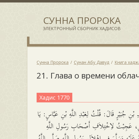
СУННА ПРОРОКА
ЭЛЕКТРОННЫЙ СБОРНИК ХАДИСОВ
Сунна Пророка
Сунан Абу Давуд
Книга хадж
21. Глава о времени обла
Хадис 1770
بْنِ جُبَيْرٍ قَالَ: قُلْتُ لِعَبْدِ اللَّهِ بْنِ عَبَّاسٍ: يَا
َّاسِ، عَجِبْتُ لاِخْتِلاَفِ أَصْحَابِ رَسُولِ اللَّهِ
 عَلَيْهِ وَسَلَّمَ فِي إِهْلاَلِ رَسُولِ اللَّهِ صَلَّى اللَّهُ