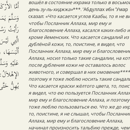
вошёл в состояние ихрама только в восьмо
أَمَّا الأَرْك
день зу-ль-хиджжа»
***. ‘Абдуллах ибн ‘Умар
وَسَلَّمَ يَمَسّ
сказал:
«Что касается углов Каабы, то я не в
чтобы Посланник Аллаха, мир ему и
رَأَيْتُ رَسُو
благословение Аллаха, касался каких-либо и
الَّتِي لَيْسَ
кроме йеменских. Что касается сандалий из
дублёной кожи, то, поистине, я видел, что
أَلْبَسَهَا، و
Посланник Аллаха, мир ему и благословени
Аллаха, носил только такие сандалии, на ко
عَلَيْهِ وَسَل
после дубления кожи не оставалось волос
الإِهْلاَلُ: ف
животного, и совершал в них омовение****
поэтому я тоже люблю носить такие сандал
يُهِلُّ حَتَّ.
Что касается краски жёлтого цвета, то, поис
я видел, что ею пользуется Посланник Аллах
мир ему и благословение Аллаха, и поэтому
тоже люблю пользоваться ею. Что же до их
то, поистине, я не слышал, чтобы Посланни
Аллаха, мир ему и благословение Аллаха,
начинал произносить тальбию прежде, чем