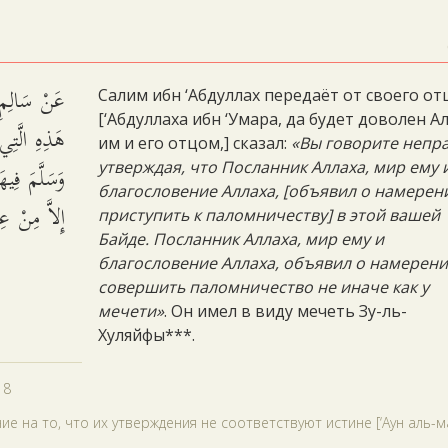
عَنْ سَالِمِ ب
Салим ибн ‘Абдуллах передаёт от своего от
[‘Абдуллаха ибн ‘Умара, да будет доволен А
هَذِهِ الَّتِ
им и его отцом,] сказал:
«Вы говорите непр
وَسَلَّمَ فِيه
утверждая, что Посланник Аллаха, мир ему 
благословение Аллаха, [объявил о намерен
إِلاَّ مِنْ.
приступить к паломничеству] в этой вашей
Байде. Посланник Аллаха, мир ему и
благословение Аллаха, объявил о намерен
совершить паломничество не иначе как у
мечети»
. Он имел в виду мечеть Зу-ль-
Хуляйфы***.
18
ие на то, что их утверждения не соответствуют истине [‘Аун аль-ма