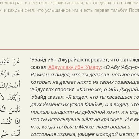
колько раз, и некоторые люди слышали, как он делал это в одном
м, и каждый счёл, что услышанное им и есть первая тальбия Пос
عَنْ عُبَيْدِ 
‘Убайд ибн Джурайдж передаёт, что однаж
сказал
‘Абдуллаху ибн ‘Умару
:
«О Абу ‘Абду-р
عَبْدِ الرَّحْ
Рахман, я видел, что ты делаешь четыре ве
أَصْحَابِكَ:
которых не делает никто из твоих товарищ
‘Абдуллах спросил:
«Какие же, о Ибн Джурай
رَأَيْتُكَ لاَ
‘Убайд сказал:
«Я видел, что ты касаешься т
двух йеменских углов Каабы
*
, и я видел, чт
تَلْبَسُ النِّع
носишь сандалии из дублёной кожи, и я вид
إِذَا كُنْتَ ب
что ты используешь жёлтую краску
**
. И я в
что, когда ты был в Мекке, люди вошли в
أَنْتَ حَتَّى:
состояние ихрама, увидев молодой месяц, 