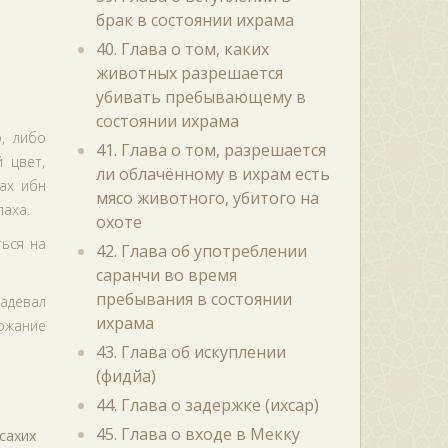
брак в состоянии ихрама
40. Глава о том, каких
животных разрешается
убивать пребывающему в
состоянии ихрама
, либо
41. Глава о том, разрешается
 цвет,
ли облачённому в ихрам есть
лах ибн
мясо животного, убитого на
лаха.
охоте
ться на
42. Глава об употреблении
саранчи во время
пребывания в состоянии
адевал
ихрама
ержание
43. Глава об искуплении
(фидйа)
44. Глава о задержке (ихсар)
45. Глава о входе в Мекку
сахих