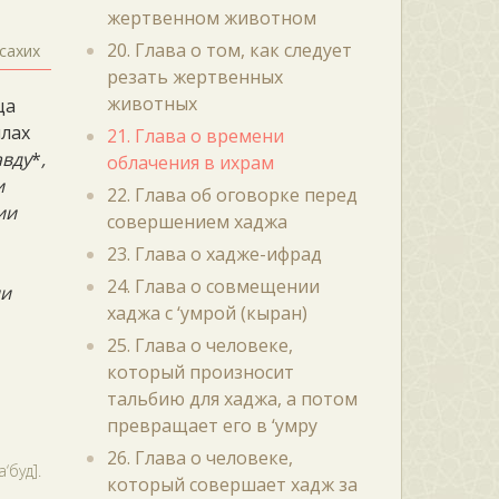
жертвенном животном
20. Глава о том, как следует
сахих
резать жертвенных
животных
ца
ллах
21. Глава о времени
авду
*
,
облачения в ихрам
и
22. Глава об оговорке перед
ии
совершением хаджа
23. Глава о хадже-ифрад
24. Глава о совмещении
ии
хаджа с ‘умрой (кыран)
25. Глава о человеке,
который произносит
тальбию для хаджа, а потом
превращает его в ‘умру
26. Глава о человеке,
‘буд].
который совершает хадж за