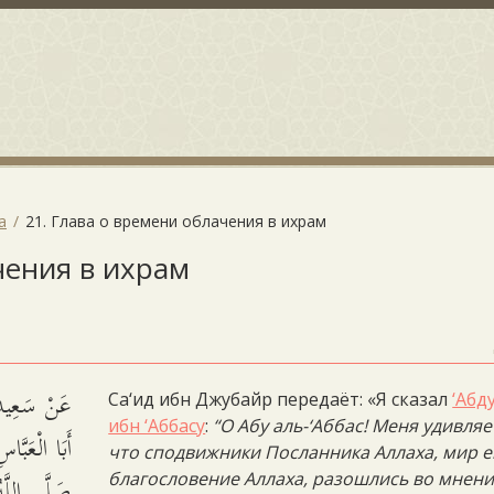
а
21. Глава о времени облачения в ихрам
чения в ихрам
عَنْ سَعِيدِ 
Са‘ид ибн Джубайр передаёт: «Я сказал
‘Абд
ибн ‘Аббасу
:
“О Абу аль-‘Аббас! Меня удивляе
أَبَا الْعَب
что сподвижники Посланника Аллаха, мир е
صَلَّى اللَّهُ
благословение Аллаха, разошлись во мнени