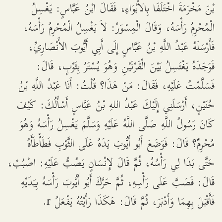
بْنَ مَخْرَمَةَ اخْتَلَفَا بِالأَبْوَاءِ، فَقَالَ ابْنُ عَبَّاسٍ: يَغْسِلُ
الْمُحْرِمُ رَأْسَهُ، وَقَالَ الْمِسْوَرُ: لاَ يَغْسِلُ الْمُحْرِمُ رَأْسَهُ،
فَأَرْسَلَهُ عَبْدُ اللَّهِ بْنُ عَبَّاسٍ إِلَى أَبِي أَيُّوبَ الأَنْصَارِيِّ،
فَوَجَدَهُ يَغْتَسِلُ بَيْنَ الْقَرْنَيْنِ وَهُوَ يُسْتَرُ بِثَوْبٍ، قَالَ:
فَسَلَّمْتُ عَلَيْهِ، فَقَالَ: مَنْ هَذَا؟ قُلْتُ: أَنَا عَبْدُ اللَّهِ بْنُ
حُنَيْنٍ، أَرْسَلَنِي إِلَيْكَ عَبْدُ اللهِ بْنُ عَبَّاسٍ أَسْأَلُكَ: كَيْفَ
كَانَ رَسُولُ اللَّهِ صَلَّى اللَّهُ عَلَيْهِ وَسَلَّمَ يَغْسِلُ رَأْسَهُ وَهُوَ
مُحْرِمٌ؟ قَالَ: فَوَضَعَ أَبُو أَيُّوبَ يَدَهُ عَلَى الثَّوْبِ فَطَأْطَأَهُ
حَتَّى بَدَا لِي رَأْسُهُ، ثُمَّ قَالَ لإِنْسَانٍ يَصُبُّ عَلَيْهِ: اصْبُبْ،
قَالَ: فَصَبَّ عَلَى رَأْسِهِ، ثُمَّ حَرَّكَ أَبُو أَيُّوبَ رَأْسَهُ بِيَدَيْهِ
فَأَقْبَلَ بِهِمَا وَأَدْبَرَ، ثُمَّ قَالَ: هَكَذَا رَأَيْتُهُ يَفْعَلُ r.