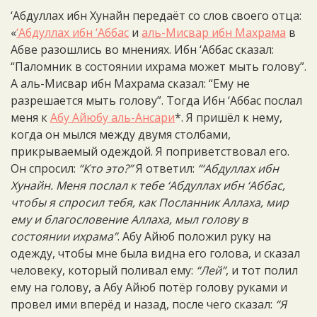
‘Абдуллах ибн Хунайн передаёт со слов своего отца:
«
‘Абдуллах ибн ‘Аббас
и
аль-Мисвар ибн Махрама
в
Абве разошлись во мнениях. Ибн ‘Аббас сказал:
“Паломник в состоянии ихрама может мыть голову”.
А аль-Мисвар ибн Махрама сказал: “Ему не
разрешается мыть голову”. Тогда Ибн ‘Аббас послал
меня к
Абу Айюбу аль-Ансари
*. Я пришёл к нему,
когда он мылся между двумя столбами,
прикрываемый одеждой. Я поприветствовал его.
Он спросил:
“Кто это?”
Я ответил:
“‘Абдуллах ибн
Хунайн. Меня послал к тебе ‘Абдуллах ибн ‘Аббас,
чтобы я спросил тебя, как Посланник Аллаха, мир
ему и благословение Аллаха, мыл голову в
состоянии ихрама”
. Абу Айюб положил руку на
одежду, чтобы мне была видна его голова, и сказал
человеку, который поливал ему:
“Лей”
, и тот полил
ему на голову, а Абу Айюб потёр голову руками и
провел ими вперёд и назад, после чего сказал:
“Я