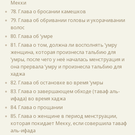
Мекки
78. Глава о бросании камешков
79. Глава об обривании головы и укорачивании
волос
80. Глава об ‘умре
81. Глава о том, должна ли восполнять ‘умру
женщина, которая произнесла тальбию для
‘умры, после чего у неё началась менструация и
она прервала ‘умру и произнесла тальбию для
хаджа
82. Глава об остановке во время ‘умры
83. Глава о завершающем обходе (таваф аль-
ифада) во время хаджа
84. Глава о прощании
85. Глава о женщине в период менструации,
которая покидает Мекку, если совершила таваф
аль-ифада