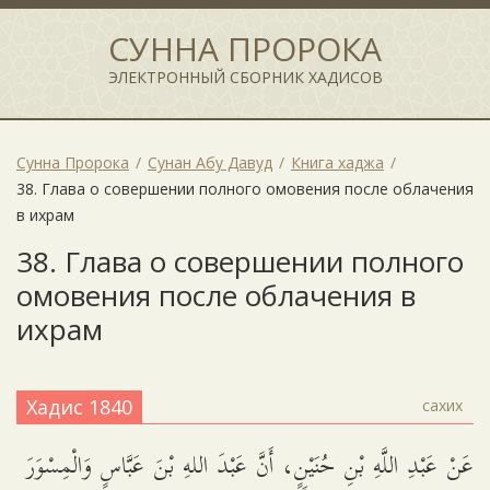
СУННА ПРОРОКА
ЭЛЕКТРОННЫЙ СБОРНИК ХАДИСОВ
Сунна Пророка
Сунан Абу Давуд
Книга хаджа
38. Глава о совершении полного омовения после облачения
в ихрам
38. Глава о совершении полного
омовения после облачения в
ихрам
Хадис 1840
сахих
عَنْ عَبْدِ اللَّهِ بْنِ حُنَيْنٍ، أَنَّ عَبْدَ اللهِ بْنَ عَبَّاسٍ وَالْمِسْوَرَ