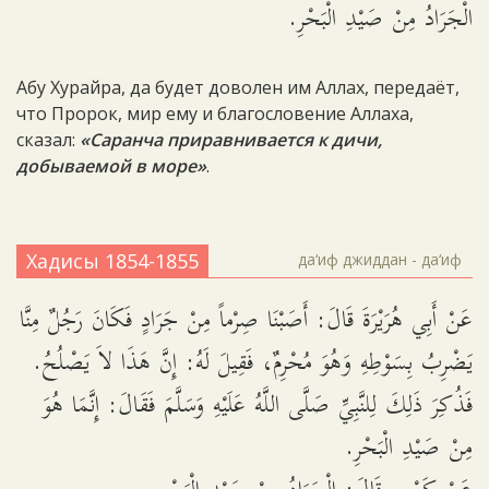
الْجَرَادُ مِنْ صَيْدِ الْبَحْرِ.
Абу Хурайра, да будет доволен им Аллах, передаёт,
что Пророк, мир ему и благословение Аллаха,
сказал:
«Саранча приравнивается к дичи,
добываемой в море»
.
Хадисы 1854-1855
да‘иф джиддан - да‘иф
عَنْ أَبِي هُرَيْرَةَ قَالَ: أَصَبْنَا صِرْماً مِنْ جَرَادٍ فَكَانَ رَجُلٌ مِنَّا
يَضْرِبُ بِسَوْطِهِ وَهُوَ مُحْرِمٌ، فَقِيلَ لَهُ: إِنَّ هَذَا لاَ يَصْلُحُ.
فَذُكِرَ ذَلِكَ لِلنَّبِيِّ صَلَّى اللَّهُ عَلَيْهِ وَسَلَّمَ فَقَالَ: إِنَّمَا هُوَ
مِنْ صَيْدِ الْبَحْرِ.