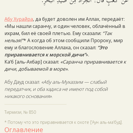
عَنْ كَعْبٍ قَالَ: الْجَرَادُ مِنْ صَيْدِ الْبَحْرِ.
Абу Хурайра
, да будет доволен им Аллах, передаёт:
«Мы нашли саранчу, и один человек, облачённый в
ихрам, бил её своей плетью. Ему сказали:
“Так
нельзя!”
* А когда об этом сообщили Пророку, мир
ему и благословение Аллаха, он сказал:
“Это
приравнивается к морской дичи”
».
Ка‘б [аль-Ахбар] сказал:
«Саранча приравнивается к
дичи, добываемой в море»
.
Абу Дауд сказал:
«Абу аль-Мухаззим — слабый
передатчик, и оба хадиса не имеют под собой
никакого основания»
.
Тирмизи, № 850
* Потому что это приравнивается к охоте [‘Аун аль-ма‘буд].
Оглавление