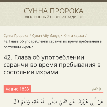
СУННА ПРОРОКА
ЭЛЕКТРОННЫЙ СБОРНИК ХАДИСОВ
Сунна Пророка
Сунан Абу Давуд
Книга хаджа
42. Глава об употреблении саранчи во время пребывания в
состоянии ихрама
42. Глава об употреблении
саранчи во время пребывания в
состоянии ихрама
Хадис 1853
да‘иф
عَنْ أَبِي هُرَيْرَةَ، عَنِ النَّبِيِّ صَلَّى اللَّهُ عَلَيْهِ وَسَلَّمَ قَالَ: