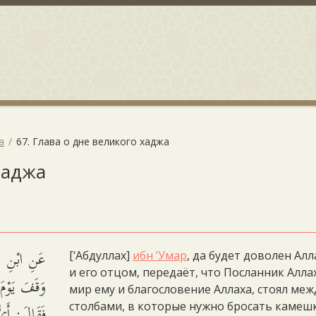
а
67. Глава о дне великого хаджа
хаджа
عَنِ ابْنِ عُم
[‘Абдуллах]
ибн ‘Умар
, да будет доволен Алл
и его отцом, передаёт, что Посланник Алла
وَقَفَ يَوْمَ
мир ему и благословение Аллаха, стоял меж
فَقَالَ: أَيُّ
столбами, в которые нужно бросать камешк