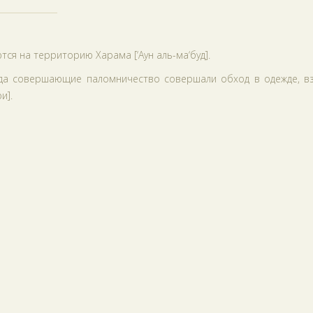
тся на территорию Харама [‘Аун аль-ма‘буд].
огда совершающие паломничество совершали обход в одежде, вз
и].