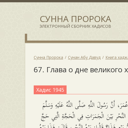
СУННА ПРОРОКА
ЭЛЕКТРОННЫЙ СБОРНИК ХАДИСОВ
Сунна Пророка
Сунан Абу Давуд
Книга хадж
67. Глава о дне великого 
Хадис 1945
َرَ، أَنَّ رَسُولَ اللَّهِ صَلَّى اللَّهُ عَلَيْهِ وَسَلَّمَ
 النَّحْرِ بَيْنَ الْجَمَرَاتِ فِي الْحَجَّةِ الَّتِي حَجَّ
 يَوْمٍ هَذَا؟ قَالُوا: يَوْمُ النَّحْرِ، قَالَ: هَذَا يَوْمُ