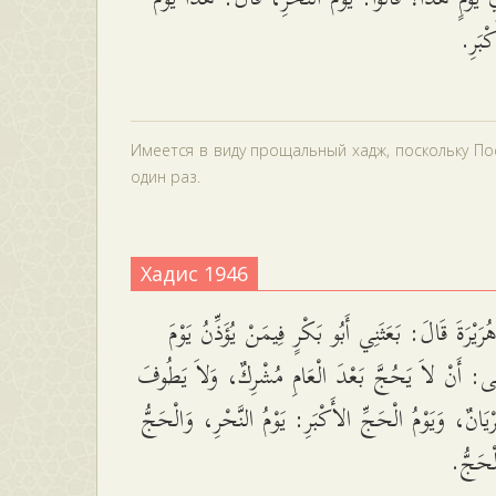
كْبَرِ
Имеется в виду прощальный хадж, поскольку По
один раз.
Хадис 1946
يْرَةَ قَالَ: بَعَثَنِي أَبُو بَكْرٍ فِيمَنْ يُؤَذِّنُ يَوْمَ
ِنًى: أَنْ لاَ يَحُجَّ بَعْدَ الْعَامِ مُشْرِكٌ، وَلاَ يَطُوفَ
رْيَانٌ، وَيَوْمُ الْحَجِّ الأَكْبَرِ: يَوْمُ النَّحْرِ، وَالْحَجُّ
الْحَجُّ