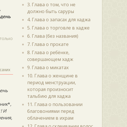
3. Глава о том, что не
ь
должно быть саруры
 день
4. Глава о запасах для хаджа
5. Глава о торговле в хадже
6. Глава (без названия)
 только
7. Глава о прокате
8. Глава о ребёнке,
совершающем хадж
9. Глава о микатах
сахих
10. Глава о женщине в
период менструации,
которая произносит
день
тальбию для хаджа
жник
*
,
11. Глава о пользовании
*
! И
благовониями перед
ения,
облачением в ихрам
12. Глава о склеивании волос