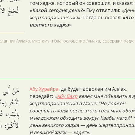
том хадже, который он совершил, и сказал:
الْحَجِّ الأَ.
«Какой сегодня день?»
Ему ответили:
«Ден
жертвоприношения»
. Тогда он сказал:
«Это
великого хаджа»
.
сланник Аллаха, мир ему и благословение Аллаха, совершил хадж
عَنْ أَبي هُرَ
Абу Хурайра
, да будет доволен им Аллах,
передаёт:
«
Абу Бакр
велел мне объявить в 
النَّحْرِ بِم
жертвоприношения в Мине: “Не должен
بِالْبَيْتِ عُ
совершать хадж после этого года многобо
и не должен обходить вокруг Каабы нагой
*
الأَكْبَرُ: .
день великого хаджа — день жертвопринош
и великий хадж — хадж”»
.