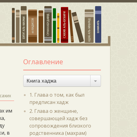
Оглавление
Книга хаджа
1. Глава о том, как был
сахих
предписан хадж
ах им
2. Глава о женщине,
ха,
совершающей хадж без
ду
сопровождения близкого
и, в
родственника (махрам)