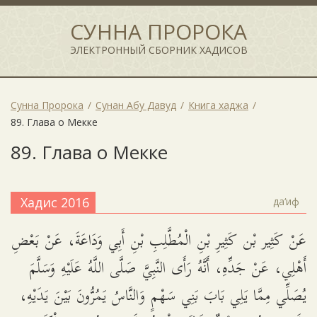
СУННА ПРОРОКА
ЭЛЕКТРОННЫЙ СБОРНИК ХАДИСОВ
Сунна Пророка
Сунан Абу Давуд
Книга хаджа
89. Глава о Мекке
89. Глава о Мекке
Хадис 2016
да‘иф
عَنْ كَثِير بْن كَثِيرِ بْنِ الْمُطَّلِبِ بْنِ أَبِي وَدَاعَةَ، عَنْ بَعْضِ
أَهْلِي، عَنْ جَدِّهِ، أَنَّهُ رَأَى النَّبِيَّ صَلَّى اللَّهُ عَلَيْهِ وَسَلَّمَ
يُصَلِّي مِمَّا يَلِي بَابَ بَنِي سَهْمٍ وَالنَّاسُ يَمُرُّونَ بَيْنَ يَدَيْهِ،