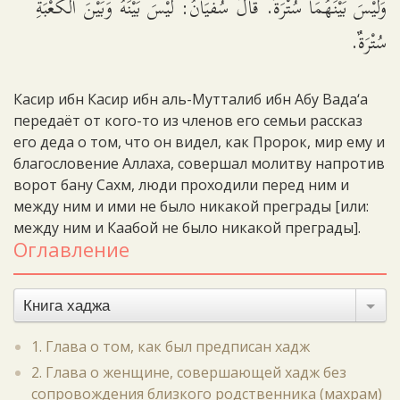
وَلَيْسَ بَيْنَهُمَا سُتْرَةٌ. قَالَ سُفْيَانُ: لَيْسَ بَيْنَهُ وَبَيْنَ الْكَعْبَةِ
سُتْرَةٌ.
Касир ибн Касир ибн аль-Мутталиб ибн Абу Вада‘а
передаёт от кого-то из членов его семьи рассказ
его деда о том, что он видел, как Пророк, мир ему и
благословение Аллаха, совершал молитву напротив
ворот бану Сахм, люди проходили перед ним и
между ним и ими не было никакой преграды [или:
между ним и Каабой не было никакой преграды].
Оглавление
Книга хаджа
1. Глава о том, как был предписан хадж
2. Глава о женщине, совершающей хадж без
сопровождения близкого родственника (махрам)