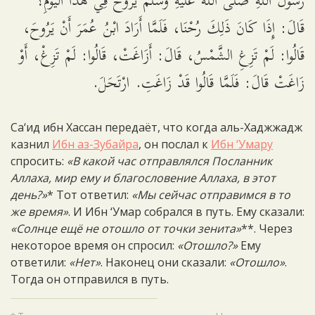
رَسُولُ اللَّهِ صَلَّى اللَّهُ عَلَيْهِ وَسَلَّمَ يَرُوحُ فِي هَذَا الْيَوْمِ؟
قَالَ: إِذَا كَانَ ذَلِكَ رُحْنَا، فَلَمَّا أَرَادَ ابْنُ عُمَرَ أَنْ يَرُوحَ،
قَالُوا: لَمْ تَزِغِ الشَّمْسُ، قَالَ: أَزَاغَتْ، قَالُوا: لَمْ تَزِغْ، أَوْ
زَاغَتْ قَالَ: فَلَمَّا قَالُوا قَدْ زَاغَتِ. ارْتَحَلَ.
Са‘ид ибн Хассан передаёт, что когда аль-Хаджжадж
казнил
Ибн аз-Зубайра
, он послал к
Ибн ‘Умару
спросить:
«В какой час отправлялся Посланник
Аллаха, мир ему и благословение Аллаха, в этот
день?»
* Тот ответил:
«Мы сейчас отправимся в то
же время»
. И Ибн ‘Умар собрался в путь. Ему сказали:
«Солнце ещё не отошло от точки зенита»
**. Через
некоторое время он спросил:
«Отошло?»
Ему
ответили:
«Нет»
. Наконец они сказали:
«Отошло»
.
Тогда он отправился в путь.