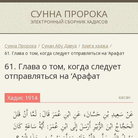
СУННА ПРОРОКА
ЭЛЕКТРОННЫЙ СБОРНИК ХАДИСОВ
Сунна Пророка
Сунан Абу Давуд
Книга хаджа
61. Глава о том, когда следует отправляться на ‘Арафат
61. Глава о том, когда следует
отправляться на ‘Арафат
Хадис 1914
хасан
عَنْ سَعِيدِ بْنِ حَسَّانَ، عَنِ ابْنِ عُمَرَ قَالَ: لَمَّا أَنْ قَتَلَ
الْحَجَّاجُ ابْنَ الزُّبَيْرِ أَرْسَلَ إِلَى ابْنِ عُمَرَ: أَيَّةُ سَاعَةٍ كَانَ