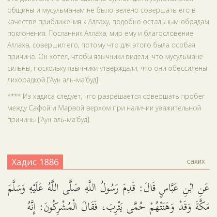
общины и мусульманам не было велено совершать его в
качестве приближения к Аллаху, подобно остальным обрядам
поклонения. Посланник Аллаха, мир ему и благословение
Аллаха, совершил его, потому что для этого была особая
причина. Он хотел, чтобы язычники видели, что мусульмане
сильны, поскольку язычники утверждали, что они обессилены
лихорадкой [‘Аун аль-ма‘буд].
**** Из хадиса следует, что разрешается совершать пробег
между Сафой и Марвой верхом при наличии уважительной
причины [‘Аун аль-ма‘буд].
Хадис 1886
сахих
عَنِ ابْنِ عَبَّاسٍ قَالَ: قَدِمَ رَسُولُ اللَّهِ صَلَّى اللَّهُ عَلَيْهِ وَسَلَّمَ
مَكَّةَ وَقَدْ وَهَنَتْهُمْ حُمَّى يَثْرِبَ، فَقَالَ الْمُشْرِكُونَ: إِنَّهُ