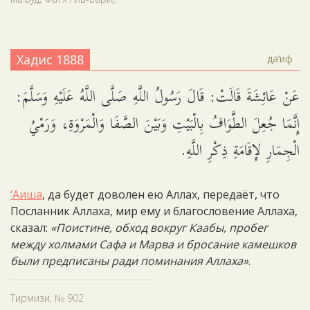
Хадис 1888
да‘иф
عَنْ عَائِشَةَ قَالَتْ: قَالَ رَسُولُ اللَّهِ صَلَّى اللَّهُ عَلَيْهِ وَسَلَّمَ:
إِنَّمَا جُعِلَ الطَّوَافُ بِالْبَيْتِ وَبَيْنَ الصَّفَا وَالْمَرْوَةِ، وَرَمْيُ
الْجِمَارِ لإِقَامَةِ ذِكْرِ اللَّهِ.
‘Аиша
, да будет доволен ею Аллах, передаёт, что
Посланник Аллаха, мир ему и благословение Аллаха,
сказал:
«Поистине, обход вокруг Каабы, пробег
между холмами Сафа и Марва и бросание камешков
были предписаны ради поминания Аллаха»
.
Тирмизи, № 902