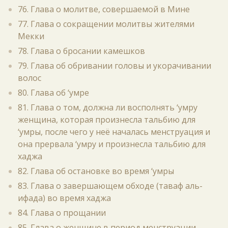
76. Глава о молитве, совершаемой в Мине
77. Глава о сокращении молитвы жителями
Мекки
78. Глава о бросании камешков
79. Глава об обривании головы и укорачивании
волос
80. Глава об ‘умре
81. Глава о том, должна ли восполнять ‘умру
женщина, которая произнесла тальбию для
‘умры, после чего у неё началась менструация и
она прервала ‘умру и произнесла тальбию для
хаджа
82. Глава об остановке во время ‘умры
83. Глава о завершающем обходе (таваф аль-
ифада) во время хаджа
84. Глава о прощании
85. Глава о женщине в период менструации,