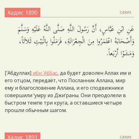
Хадис 1890
сахих
عَنِ ابْنِ عَبَّاسٍ، أَنَّ رَسُولَ اللَّهِ صَلَّى اللَّهُ عَلَيْهِ وَسَلَّمَ
وَأَصْحَابَهُ اعْتَمَرُوا مِنَ الْجِعْرَانَةِ، فَرَمَلُوا بِالْبَيْتِ ثَلاَثاً،
وَمَشَوْا أَرْبَعاً.
[‘Абдуллах]
ибн ‘Аббас
, да будет доволен Аллах им и
его отцом, передаёт, что Посланник Аллаха, мир
ему и благословение Аллаха, и его сподвижники
совершили ‘умру из Джи‘раны. Они преодолели в
быстром темпе три круга, а оставшиеся четыре
прошли обычным шагом.
Хадис 1891
сахих