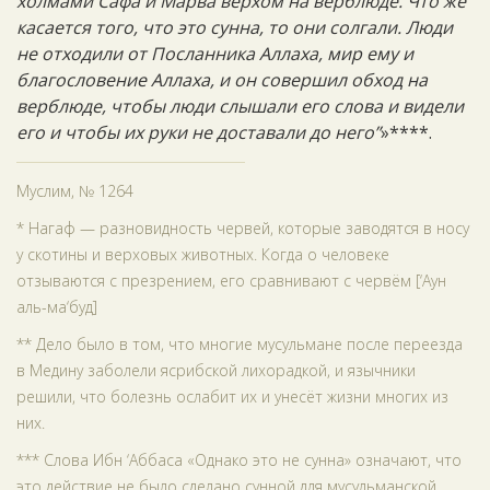
холмами Сафа и Марва верхом на верблюде. Что же
касается того, что это сунна, то они солгали. Люди
не отходили от Посланника Аллаха, мир ему и
благословение Аллаха, и он совершил обход на
верблюде, чтобы люди слышали его слова и видели
его и чтобы их руки не доставали до него”
»****.
Муслим, № 1264
* Нагаф — разновидность червей, которые заводятся в носу
у скотины и верховых животных. Когда о человеке
отзываются с презрением, его сравнивают с червём [‘Аун
аль-ма‘буд]
** Дело было в том, что многие мусульмане после переезда
в Медину заболели ясрибской лихорадкой, и язычники
решили, что болезнь ослабит их и унесёт жизни многих из
них.
*** Слова Ибн ‘Аббаса «Однако это не сунна» означают, что
это действие не было сделано сунной для мусульманской