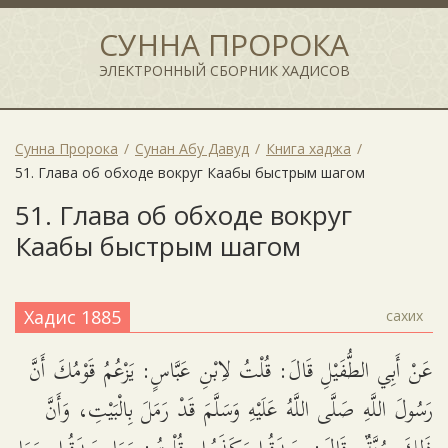
СУННА ПРОРОКА
ЭЛЕКТРОННЫЙ СБОРНИК ХАДИСОВ
Сунна Пророка
Сунан Абу Давуд
Книга хаджа
51. Глава об обходе вокруг Каабы быстрым шагом
51. Глава об обходе вокруг
Каабы быстрым шагом
Хадис 1885
сахих
عَنْ أَبِي الطُّفَيْلِ قَالَ: قُلْتُ لاِبْنِ عَبَّاسٍ: يَزْعُمُ قَوْمُكَ أَنَّ
رَسُولَ اللَّهِ صَلَّى اللَّهُ عَلَيْهِ وَسَلَّمَ قَدْ رَمَلَ بِالْبَيْتِ، وَأَنَّ