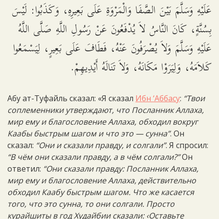
عَلَيْهِ وَسَلَّمَ بَيْنَ الصَّفَا وَالْمَرْوَةِ عَلَى بَعِيرِهِ، وَكَذَبُوا: لَيْسَ
بِسُنَّةٍ، كَانَ النَّاسُ لاَ يُدْفَعُونَ عَنْ رَسُولِ اللَّهِ صَلَّى اللَّهُ
عَلَيْهِ وَسَلَّمَ وَلاَ يُصْرَفُونَ عَنْهُ، فَطَافَ عَلَى بَعِيرٍ، لِيَسْمَعُوا
كَلاَمَهُ، وَلِيَرَوْا مَكَانَهُ، وَلاَ تَنَالَهُ أَيْدِيهِمْ.
Абу ат-Туфайль сказал: «Я сказал
Ибн ‘Аббасу
:
“Твои
соплеменники утверждают, что Посланник Аллаха,
мир ему и благословение Аллаха, обходил вокруг
Каабы быстрым шагом и что это — сунна”
. Он
сказал:
“Они и сказали правду, и солгали”
. Я спросил:
“В чём они сказали правду, а в чём солгали?”
Он
ответил:
“Они сказали правду: Посланник Аллаха,
мир ему и благословение Аллаха, действительно
обходил Каабу быстрым шагом. Что же касается
того, что это сунна, то они солгали. Просто
курайшиты в год Худайбии сказали: ‹Оставьте