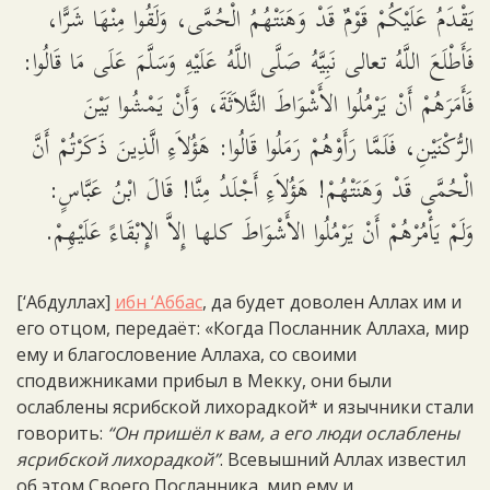
يَقْدَمُ عَلَيْكُمْ قَوْمٌ قَدْ وَهَنَتْهُمُ الْحُمَّى، وَلَقُوا مِنْهَا شَرًّا،
فَأَطْلَعَ اللَّهُ تعالى نَبِيَّهُ صَلَّى اللَّهُ عَلَيْهِ وَسَلَّمَ عَلَى مَا قَالُوا:
فَأَمَرَهُمْ أَنْ يَرْمُلُوا الأَشْوَاطَ الثَّلاَثَةَ، وَأَنْ يَمْشُوا بَيْنَ
الرُّكْنَيْنِ، فَلَمَّا رَأَوْهُمْ رَمَلُوا قَالُوا: هَؤُلاَءِ الَّذِينَ ذَكَرْتُمْ أَنَّ
الْحُمَّى قَدْ وَهَنَتْهُمْ! هَؤُلاَءِ أَجْلَدُ مِنَّا! قَالَ ابْنُ عَبَّاسٍ:
وَلَمْ يَأْمُرْهُمْ أَنْ يَرْمُلُوا الأَشْوَاطَ كلها إِلاَّ الإِبْقَاءً عَلَيْهِمْ.
[‘Абдуллах]
ибн ‘Аббас
, да будет доволен Аллах им и
его отцом, передаёт: «Когда Посланник Аллаха, мир
ему и благословение Аллаха, со своими
сподвижниками прибыл в Мекку, они были
ослаблены ясрибской лихорадкой* и язычники стали
говорить:
“Он пришёл к вам, а его люди ослаблены
ясрибской лихорадкой”
. Всевышний Аллах известил
об этом Своего Посланника, мир ему и