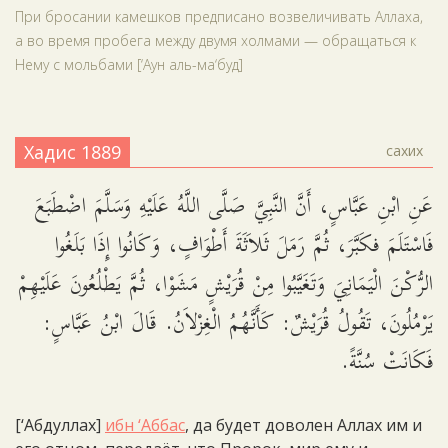
При бросании камешков предписано возвеличивать Аллаха,
а во время пробега между двумя холмами — обращаться к
Нему с мольбами [‘Аун аль-ма‘буд]
Хадис 1889
сахих
عَنِ ابْنِ عَبَّاسٍ، أَنَّ النَّبِيَّ صَلَّى اللَّهُ عَلَيْهِ وَسَلَّمَ اضْطَبَعَ
فَاسْتَلَمَ فكَبَّرَ، ثُمَّ رَمَلَ ثَلاَثَةَ أَطْوَافٍ، وَكَانُوا إِذَا بَلَغُوا
الرُّكْنَ الْيَمَانِيَ وَتَغَيَّبُوا مِنْ قُرَيْشٍ مَشَوْا، ثُمَّ يَطْلُعُونَ عَلَيْهِمْ
يَرْمُلُونَ، تَقُولُ قُرَيْشٌ: كَأَنَّهُمُ الْغِزْلاَنُ. قَالَ ابْنُ عَبَّاسٍ:
فَكَانَتْ سُنَّةً.
[‘Абдуллах]
ибн ‘Аббас
, да будет доволен Аллах им и