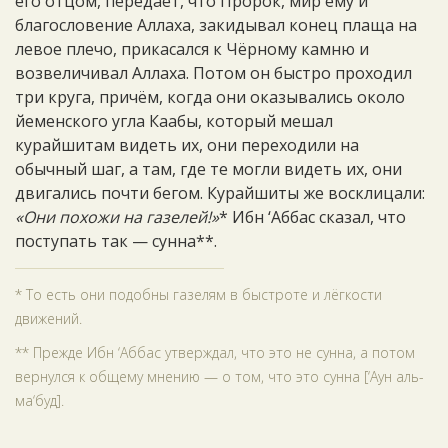
его отцом, передаёт, что Пророк, мир ему и
благословение Аллаха, закидывал конец плаща на
левое плечо, прикасался к Чёрному камню и
возвеличивал Аллаха. Потом он быстро проходил
три круга, причём, когда они оказывались около
йеменского угла Каабы, который мешал
курайшитам видеть их, они переходили на
обычный шаг, а там, где те могли видеть их, они
двигались почти бегом. Курайшиты же восклицали:
«Они похожи на газелей!»
* Ибн ‘Аббас сказал, что
поступать так — сунна**.
* То есть они подобны газелям в быстроте и лёгкости
движений.
** Прежде Ибн ‘Аббас утверждал, что это не сунна, а потом
вернулся к общему мнению — о том, что это сунна [‘Аун аль-
ма‘буд].