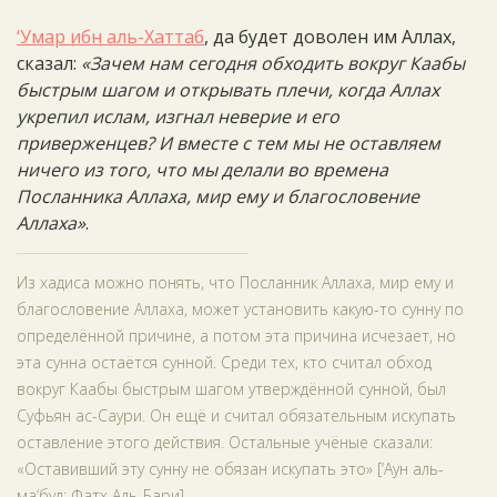
‘Умар ибн аль-Хаттаб
, да будет доволен им Аллах,
сказал:
«Зачем нам сегодня обходить вокруг Каабы
быстрым шагом и открывать плечи, когда Аллах
укрепил ислам, изгнал неверие и его
приверженцев? И вместе с тем мы не оставляем
ничего из того, что мы делали во времена
Посланника Аллаха, мир ему и благословение
Аллаха»
.
Из хадиса можно понять, что Посланник Аллаха, мир ему и
благословение Аллаха, может установить какую-то сунну по
определённой причине, а потом эта причина исчезает, но
эта сунна остаётся сунной. Среди тех, кто считал обход
вокруг Каабы быстрым шагом утверждённой сунной, был
Суфьян ас-Саури. Он ещё и считал обязательным искупать
оставление этого действия. Остальные учёные сказали:
«Оставивший эту сунну не обязан искупать это» [‘Аун аль-
ма‘буд; Фатх Аль-Бари].