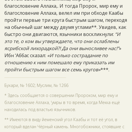
благословение Аллаха,. И тогда Пророк, мир ему и
благословение Аллаха, велел им при обходе Каабы
пройти первые три круга быстрым шагом, переходя
на обычный шаг между двумя углами**. Увидев, как
быстро они двигаются, язычники воскликнули:
“И
это те, о ком вы утверждаете, что они ослаблены
ясрибской лихорадкой?! Да они выносливее нас!”
»
Ибн ‘Аббас сказал:
«И только сострадание по
отношению к ним помешало ему приказать им
пройти быстрым шагом все семь кругов»
***.
Бухари, № 1602; Муслим, № 1266
* Здесь сообщается о совершении Пророком, мир ему и
благословение Аллаха, ‘умры в то время, когда Мекка ещё
находилась под властью язычников.
** Имеются в виду йеменский угол Каабы и тот её угол, в
который вделан Чёрный камень. Многобожники, стоявшие с