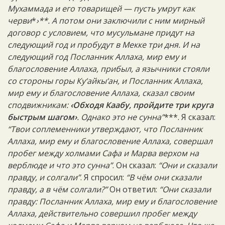
Мухаммада и его товарищей — пусть умрут как
черви
*
›**. А потом они заключили с ним мирный
договор с условием, что мусульмане придут на
следующий год и пробудут в Мекке три дня. И на
следующий год Посланник Аллаха, мир ему и
благословение Аллаха, прибыл, а язычники стояли
со стороны горы Ку‘айкы‘ан, и Посланник Аллаха,
мир ему и благословение Аллаха, сказал своим
сподвижникам:
‹Обходя Каабу, пройдите три круга
быстрым шагом›
. Однако это не сунна”
***. Я сказал:
“Твои соплеменники утверждают, что Посланник
Аллаха, мир ему и благословение Аллаха, совершал
пробег между холмами Сафа и Марва верхом на
верблюде и что это сунна”
. Он сказал:
“Они и сказали
правду, и солгали”
. Я спросил:
“В чём они сказали
правду, а в чём солгали?”
Он ответил:
“Они сказали
правду: Посланник Аллаха, мир ему и благословение
Аллаха, действительно совершил пробег между