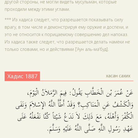
другой стороны, не могли видеть мусульман, которые
проходили между этими углами.
*** Из хадиса следует, что разрешается показывать силу
врагу, в том числе и демонстрируя ему оружие и доспехи, и
это не относится к порицаемому совершению дел напоказ.
Из хадиса также следует, что разрешается делать намёки не
только словами, но и действиями [‘Аун аль-ма‘буд].
Хадис 1887
хасан сахих
عَنْ عُمَرَ بْن الْخَطَّابِ يَقُولُ: فِيمَ الرَّمَلاَنُ الْيَوْمَ،
وَالْكَشْفُ عَنِ الْمَنَاكِبِ؟ وَقَدْ أَطَّأَ اللَّهُ الإِسْلاَمَ وَنَفَى
الْكُفْرَ وَأَهْلَهُ، مَعَ ذَلِكَ لاَ نَدَعُ شَيْئاً كُنَّا نَفْعَلُهُ عَلَى
عَهْدِ رَسُولِ اللَّهِ صَلَّى اللَّهُ عَلَيْهِ وَسَلَّمَ.