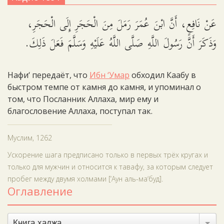
عَنْ نَافِعٍ، أَنَّ ابْنَ عُمَرَ رَمَلَ مِنَ الْحَجَرِ إِلَى الْحَجَرِ،
وَذَكَرَ أَنَّ رَسُولَ اللَّهِ صَلَّى اللَّهُ عَلَيْهِ وَسَلَّمَ فَعَلَ ذَلِكَ.
Нафи‘ передаёт, что
Ибн ‘Умар
обходил Каабу в
быстром темпе от камня до камня, и упоминал о
том, что Посланник Аллаха, мир ему и
благословение Аллаха, поступал так.
Муслим, 1262
Ускорение шага предписано только в первых трёх кругах и
только для мужчин и относится к тавафу, за которым следует
пробег между двумя холмами [‘Аун аль-ма‘буд].
Оглавление
Книга хаджа