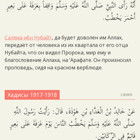
أَنَّهُ رَأَى النَّبِيَّ صَلَّى اللَّهُ عَلَيْهِ وَسَلَّمَ وَاقِفاً بِعَرَفَةَ عَلَى بَعِيرٍ
أَحْمَرَ يَخْطُبُ.
Саляма ибн Нубайт
, да будет доволен им Аллах,
передаёт от человека из их квартала от его отца
Нубайта, что он видел Пророка, мир ему и
благословение Аллаха, на ‘Арафате. Он произносил
проповедь, сидя на красном верблюде.
Хадисы 1917-1918
сахих
عَنْ خَالِدُ بْنُ الْعَدَّاءِ بْنِ هَوْذَةَ، قَالَ: رَأَيْتُ رَسُولَ اللَّهِ
صَلَّى اللَّهُ عَلَيْهِ وَسَلَّمَ يَخْطُبُ النَّاسَ يَوْمَ عَرَفَةَ عَلَى بَعِيرٍ
قَائِمٌ فِي الرِّكَابَيْنِ.