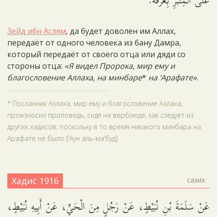
عَلَى الْمِنْبَرِ بِعَرَفَةَ.
Зейд ибн Аслям
, да будет доволен им Аллах,
передаёт от одного человека из бану Дамра,
который передаёт от своего отца или дяди со
стороны отца:
«Я видел Пророка, мир ему и
благословение Аллаха, на минбаре
*
на ‘Арафате»
.
* Посланник Аллаха, мир ему и благословение Аллаха,
произносил проповедь, сидя на верблюде, как следует из
других хадисов, поскольку в то время никакого минбара на
Арафате не было [‘Аун аль-ма‘буд].
Хадис 1916
сахих
عَنْ سَلَمَةَ بْنِ نُبَيْطٍ، عَنْ رَجُلٍ مِنَ الْحَيِّ، عَنْ أَبِيهِ نُبَيْطٍ،