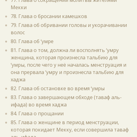
77. Глава о сокращении молитвы жителями
Мекки
78. Глава о бросании камешков
79. Глава об обривании головы и укорачивании
волос
80. Глава об ‘умре
81. Глава о том, должна ли восполнять ‘умру
женщина, которая произнесла тальбию для
‘умры, после чего у неё началась менструация и
она прервала ‘умру и произнесла тальбию для
хаджа
82. Глава об остановке во время ‘умры
83. Глава о завершающем обходе (таваф аль-
ифада) во время хаджа
84. Глава о прощании
85. Глава о женщине в период менструации,
которая покидает Мекку, если совершила таваф