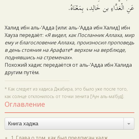
عَنِ الْعَدَّاءِ بن خَالِد، بِمَعْنَاهُ.
Халид ибн аль-‘Адда [или: аль-‘Адда ибн Халид] ибн
Хауза передаёт:
«Я видел, как Посланник Аллаха, мир
ему и благословение Аллаха, произносил проповедь
в день стояния на Арафате
*
верхом на верблюде,
поднявшись на стременах»
.
Похожий хадис передаётся от аль-‘Адда ибн Халида
другим путём.
* Как следует из хадиса Джабира, это было уже после того,
как солнце отклонилось от точки зенита [‘Аун аль-ма‘буд].
Оглавление
Книга хаджа
1. Глава о том, как был предписан хадж