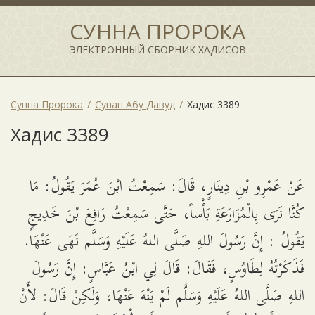
СУННА ПРОРОКА
ЭЛЕКТРОННЫЙ СБОРНИК ХАДИСОВ
Сунна Пророка
Сунан Абу Давуд
Хадис 3389
Хадис 3389
عَنْ عَمْرِو بْنِ دِينَارٍ، قَالَ: سَمِعْتُ ابْنَ عُمَرَ يَقُولُ: مَا
كُنَّا نَرَى بِالْمُزَارَعَةِ بَأْساً، حَتَّى سَمِعْتُ رَافِعَ بْنَ خَدِيجٍ
يَقُولُ : إِنَّ رَسُولَ اللهِ صَلَّى اللهُ عَلَيْهِ وَسَلَّم نَهَى عَنْهَا.
فَذَكَرْتُهُ لِطَاوُسٍ، فَقَالَ: قَالَ لِي ابْنُ عَبَّاسٍ: إِنَّ رَسُولَ
اللهِ صَلَّى اللهُ عَلَيْهِ وَسَلَّم لَمْ يَنْهَ عَنْهَا، وَلَكِنْ قَالَ: لأَنْ