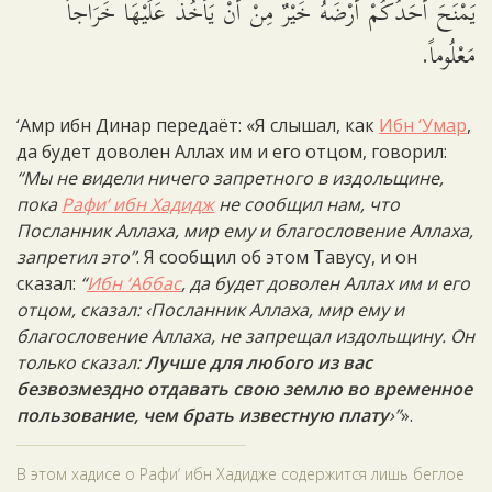
يَمْنَحَ أَحَدُكُمْ أَرْضَهُ خَيْرٌ مِنْ أَنْ يَأْخُذَ عَلَيْهَا خَرَاجاً
مَعْلُوماً.
‘Амр ибн Динар передаёт: «Я слышал, как
Ибн ‘Умар
,
да будет доволен Аллах им и его отцом, говорил:
“Мы не видели ничего запретного в издольщине,
пока
Рафи‘ ибн Хадидж
не сообщил нам, что
Посланник Аллаха, мир ему и благословение Аллаха,
запретил это”
. Я сообщил об этом Тавусу, и он
сказал:
“
Ибн ‘Аббас
, да будет доволен Аллах им и его
отцом, сказал: ‹Посланник Аллаха, мир ему и
благословение Аллаха, не запрещал издольщину. Он
только сказал:
Лучше для любого из вас
безвозмездно отдавать свою землю во временное
пользование, чем брать известную плату
›”
».
В этом хадисе о Рафи‘ ибн Хадидже содержится лишь беглое