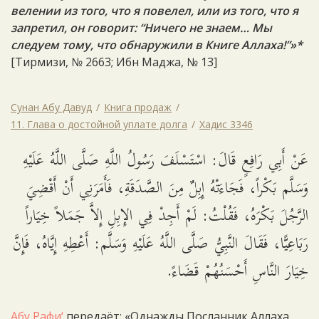
велении из того, что я повелел, или из того, что я
запретил, он говорит: “Ничего не знаем… Мы
следуем тому, что обнаружили в Книге Аллаха!”»*
[Тирмизи, № 2663; Ибн Маджа, № 13]
Сунан Абу Давуд
Книга продаж
11. Глава о достойной уплате долга
Хадис 3346
عَنْ أَبِي رَافِعٍ قَالَ: اسْتَسْلَفَ رَسُولُ اللَّهِ صَلَّى اللَّهُ عَلَيْهِ
وَسَلَّم بَكْراً، فَجَاءَتْهُ إِبِلٌ مِنَ الصَّدَقَةِ، فَأَمَرَنِي أَنْ أَقْضِيَ
الرَّجُلَ بَكْرَهُ، فَقُلْتُ: لَمْ أَجِدْ فِي الإِبِلِ إِلاَّ جَمَلاً خِيَاراً
رَبَاعِيًّا، فَقَالَ النَّبِيُّ صَلَّى اللَّهُ عَلَيْهِ وَسَلَّم: أَعْطِهِ إِيَّاهُ، فَإِنَّ
خِيَارَ النَّاسِ أَحْسَنُهُمْ قَضَاءً.
Абу Рафи‘
передаёт: «Однажды Посланник Аллаха,