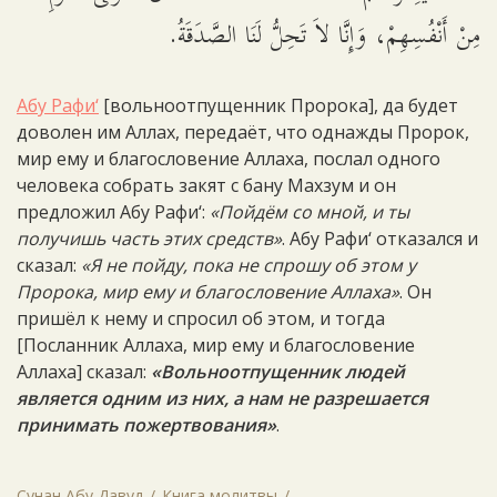
مِنْ أَنْفُسِهِمْ، وَإِنَّا لاَ تَحِلُّ لَنَا الصَّدَقَةُ.
Абу Рафи‘
[вольноотпущенник Пророка], да будет
доволен им Аллах, передаёт, что однажды Пророк,
мир ему и благословение Аллаха, послал одного
человека собрать закят с бану Махзум и он
предложил Абу Рафи‘:
«Пойдём со мной, и ты
получишь часть этих средств»
. Абу Рафи‘ отказался и
сказал:
«Я не пойду, пока не спрошу об этом у
Пророка, мир ему и благословение Аллаха»
. Он
пришёл к нему и спросил об этом, и тогда
[Посланник Аллаха, мир ему и благословение
Аллаха] сказал:
«Вольноотпущенник людей
является одним из них, а нам не разрешается
принимать пожертвования»
.
Сунан Абу Давуд
Книга молитвы