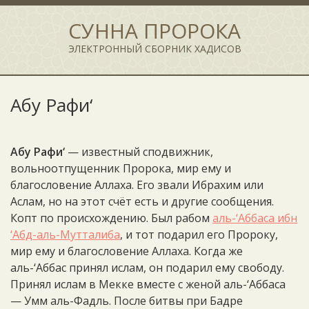
СУННА ПРОРОКА
ЭЛЕКТРОННЫЙ СБОРНИК ХАДИСОВ
Абу Рафи‘
Абу Рафи‘
— известный сподвижник,
вольноотпущенник Пророка, мир ему и
благословение Аллаха. Его звали Ибрахим или
Аслам, но на этот счёт есть и другие сообщения.
Копт по происхождению. Был рабом
аль-‘Аббаса ибн
‘Абд-аль-Мутталиба
, и тот подарил его Пророку,
мир ему и благословение Аллаха. Когда же
аль-‘Аббас принял ислам, он подарил ему свободу.
Принял ислам в Мекке вместе с женой аль-‘Аббаса
— Умм аль-Фадль. После битвы при Бадре