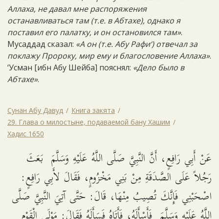
Аллаха, не давал мне распоряжения
останавливаться там (т.е. в Абтахе), однако я
поставил его палатку, и он остановился там»
.
Мусаддад сказал:
«А он (т.е. Абу Рафи‘) отвечал за
поклажу Пророку, мир ему и благословение Аллаха»
.
‘Усман [ибн Абу Шейба] пояснял:
«Дело было в
Абтахе»
.
Сунан Абу Давуд
Книга закята
29. Глава о милостыне, подаваемой бану Хашим
Хадис 1650
عَنْ أَبِي رَافِعٍ، أَنَّ النَّبِيَّ صَلَّى اللَّهُ عَلَيْهِ وَسَلَّمَ بَعَثَ
رَجُلاً عَلَى الصَّدَقَةِ مِنْ بَنِي مَخْزُومٍ، فَقَالَ لأَبِي رَافِعٍ:
اصْحَبْنِي فَإِنَّكَ تُصِيبُ مِنْهَا، قَالَ: حَتَّى آتِيَ النَّبِيَّ صَلَّى
اللَّهُ عَلَيْهِ وَسَلَّمَ فَأَسْأَلَهُ، فَأَتَاهُ فَسَأَلَهُ فَقَالَ: مَوْلَى الْقَوْمِ