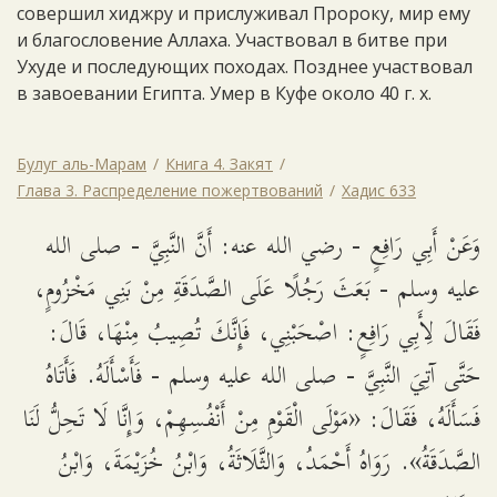
совершил хиджру и прислуживал Пророку, мир ему
и благословение Аллаха. Участвовал в битве при
Ухуде и последующих походах. Позднее участвовал
в завоевании Египта. Умер в Куфе около 40 г. х.
Булуг аль-Марам
Книга 4. Закят
Глава 3. Распределение пожертвований
Хадис 633
وَعَنْ أَبِي رَافِعٍ - رضي الله عنه: أَنَّ النَّبِيَّ - صلى الله
عليه وسلم - بَعَثَ رَجُلًا عَلَى الصَّدَقَةِ مِنْ بَنِي مَخْزُومٍ،
فَقَالَ لِأَبِي رَافِعٍ: اصْحَبْنِي، فَإِنَّكَ تُصِيبُ مِنْهَا، قَالَ:
حَتَّى آتِيَ النَّبِيَّ - صلى الله عليه وسلم - فَأَسْأَلَهُ. فَأَتَاهُ
فَسَأَلَهُ، فَقَالَ: «مَوْلَى الْقَوْمِ مِنْ أَنْفُسِهِمْ، وَإِنَّا لَا تَحِلُّ لَنَا
الصَّدَقَةُ». رَوَاهُ أَحْمَدُ، وَالثَّلَاثَةُ، وَابْنُ خُزَيْمَةَ، وَابْنُ