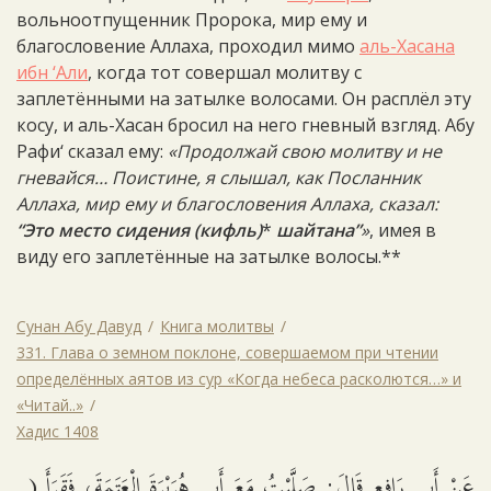
вольноотпущенник Пророка, мир ему и
благословение Аллаха, проходил мимо
аль-Хасана
ибн ‘Али
, когда тот совершал молитву с
заплетёнными на затылке волосами. Он расплёл эту
косу, и аль-Хасан бросил на него гневный взгляд. Абу
Рафи‘ сказал ему:
«Продолжай свою молитву и не
гневайся… Поистине, я слышал, как Посланник
Аллаха, мир ему и благословения Аллаха, сказал:
“Это место сидения (кифль)
*
шайтана”
»
, имея в
виду его заплетённые на затылке волосы.**
Сунан Абу Давуд
Книга молитвы
331. Глава о земном поклоне, совершаемом при чтении
определённых аятов из сур «Когда небеса расколются…» и
«Читай..»
Хадис 1408
عَنْ أَبِي رَافِعٍ قَالَ: صَلَّيْتُ مَعَ أَبِي هُرَيْرَةَ الْعَتَمَةَ، فَقَرَأَ (