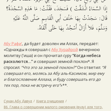
إِذَا السَّمَاءُ انْشَقَّتْ ) فَسَجَدَ، فَقُلْتُ: مَا هَذِهِ السَّجْدَةُ؟
قَالَ: سَجَدْتُ بِهَا خَلْفَ أَبِي الْقَاسِمِ صَلَّى اللَّهُ عَلَيْهِ
وَسَلَّمَ، فَلاَ أَزَالُ أَسْجُدُ بِهَا حَتَّى أَلْقَاهُ.
Абу Рафи‘
, да будет доволен им Аллах, передаёт:
«Однажды я совершал с
Абу Хурайрой
вечернюю
молитву (‘иша) и он прочитал суру
“Когда небеса
расколются…”
и совершил земной поклон*. Я
спросил:
“Что это за земной поклон?”
Он ответил:
“Я
совершал его, молясь за Абу аль-Касимом, мир ему
и благословение Аллаха, и буду совершать его до
тех пор, пока не встречу его”
»**.
Сунан Абу Давуд
Книга очищения
86. Глава о совершении малого омовения (вуду) для того,