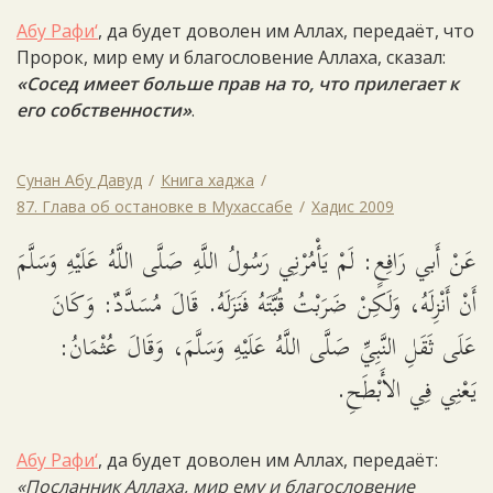
Абу Рафи‘
, да будет доволен им Аллах, передаёт, что
Пророк, мир ему и благословение Аллаха, сказал:
«Сосед имеет больше прав на то, что прилегает к
его собственности»
.
Сунан Абу Давуд
Книга хаджа
87. Глава об остановке в Мухассабе
Хадис 2009
عَنْ أَبي رَافِعٍ: لَمْ يَأْمُرْنِي رَسُولُ اللَّهِ صَلَّى اللَّهُ عَلَيْهِ وَسَلَّمَ
أَنْ أَنْزِلَهُ، وَلَكِنْ ضَرَبْتُ قُبَّتَهُ فَنَزَلَهُ. قَالَ مُسَدَّدٌ: وَكَانَ
عَلَى ثَقَلِ النَّبِيِّ صَلَّى اللَّهُ عَلَيْهِ وَسَلَّمَ، وَقَالَ عُثْمَانُ:
يَعْنِي فِي الأَبْطَحِ.
Абу Рафи‘
, да будет доволен им Аллах, передаёт:
«Посланник Аллаха, мир ему и благословение