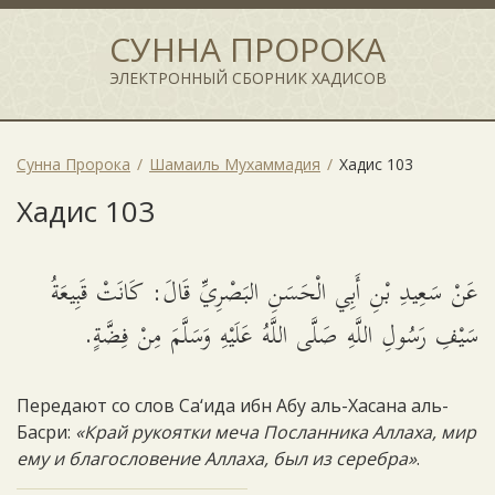
СУННА ПРОРОКА
ЭЛЕКТРОННЫЙ СБОРНИК ХАДИСОВ
Сунна Пророка
Шамаиль Мухаммадия
Хадис 103
Хадис 103
عَنْ سَعِيدِ بْنِ أَبِي الْحَسَنِ البَصْرِيِّ قَالَ: كَانَتْ قَبِيعَةُ
سَيْفِ رَسُولِ اللَّهِ صَلَّى اللَّهُ عَلَيْهِ وَسَلَّمَ مِنْ فِضَّةٍ.
Передают со слов Са‘ида ибн Абу аль-Хасана аль-
Басри:
«Край рукоятки меча Посланника Аллаха, мир
ему и благословение Аллаха, был из серебра»
.