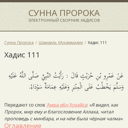
СУННА ПРОРОКА
ЭЛЕКТРОННЫЙ СБОРНИК ХАДИСОВ
Сунна Пророка
Шамаиль Мухаммадия
Хадис 111
Хадис 111
عَنْ عَمْرِو بْنِ حُرَيْثٍ قَالَ : رَأَيْتُ النَّبِيَّ صَلَّى اللَّهُ عَلَيْهِ
وَسَلَّمَ يَخْطُبُ عَلَى الْمِنْبَرِ وَعَلَيْهِ عِمَامَةٌ سَوْدَاءُ.
Передают со слов
‘Амра ибн Хурайса
:
«Я видел, как
Пророк, мир ему и благословение Аллаха, читал
проповедь с минбара, и на нём была чёрная чалма»
.
Оглавление