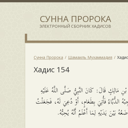
СУННА ПРОРОКА
ЭЛЕКТРОННЫЙ СБОРНИК ХАДИСОВ
Сунна Пророка
Шамаиль Мухаммадия
Хадис
Хадис 154
ْنِ مَالِكٍ قَالَ: كَانَ النَّبِيُّ صَلَّى اللَّهُ عَلَيْهِ
جِبُهُ الدُّبَّاءُ فَأُتِيَ بِطَعَامٍ، أَوْ دُعِيَ لَهُ، فَجَعَلْتُ
فَأَضَعُهُ بَيْنَ يَدَيْهِ لِمَا أَعْلَمُ أَنَّهُ يُحِبُّهُ