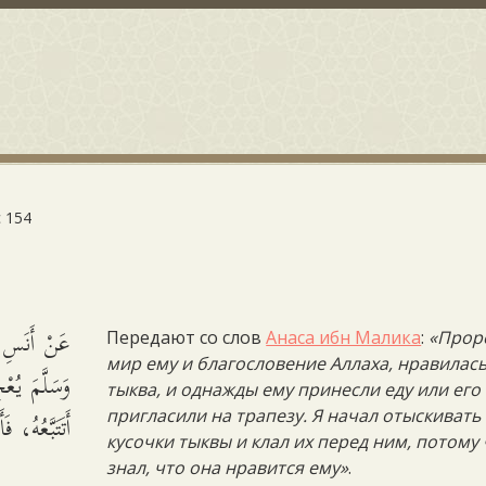
 154
عَنْ أَنَسِ ب
Передают со слов
Анаса ибн Малика
:
«Прор
мир ему и благословение Аллаха, нравилас
وَسَلَّمَ يُعْ
тыква, и однажды ему принесли еду или его
أَتَتَبَّعُهُ، .
пригласили на трапезу. Я начал отыскивать
кусочки тыквы и клал их перед ним, потому
знал, что она нравится ему»
.