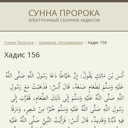
СУННА ПРОРОКА
ЭЛЕКТРОННЫЙ СБОРНИК ХАДИСОВ
Сунна Пророка
Шамаиль Мухаммадия
Хадис 156
Хадис 156
أَنَسَ بْنَ مَالِكٍ يَقُولُ: إِنَّ خَيَّاطًا دَعَا رَسُولَ اللَّهِ صَلَّى اللَّهُ
عَلَيْهِ وَسَلَّمَ لِطَعَامٍ صَنَعَهُ، قَالَ أَنَسٌ: فَذَهَبْتُ مَعَ رَسُولِ
اللَّهِ صَلَّى اللَّهُ عَلَيْهِ وَسَلَّمَ إِلَى ذَلِكَ الطَّعَامِ، فَقَرَّبَ إِلَى
رَسُولِ اللَّهِ صَلَّى اللَّهُ عَلَيْهِ وَسَلَّمَ خُبْزًا مِنْ شَعِيرٍ، وَمَرَقًا
فِيهِ دُبَّاءٌ وَقَدِيدٌ، قَالَ أَنَسُ: فَرَأَيْتُ النَّبِيَّ صَلَّى اللَّهُ عَلَيْهِ