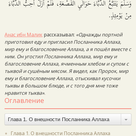
وَسَلَّمَ يَتَتَبَّعُ الدُّبَّاءَ حَوَالَيِ الْقَصْعَةِ، فَلَمْ أَزَلْ أُحِبُّ الدُّبَّاءَ
مِنْ يَوْمِئِذٍ.
Анас ибн Малик
рассказывал:
«Однажды портной
приготовил еду и пригласил Посланника Аллаха,
мир ему и благословение Аллаха, а я пошёл вместе с
ним. Он угостил Посланника Аллаха, мир ему и
благословение Аллаха, ячменным хлебом и супом с
тыквой и сушёным мясом. Я видел, как Пророк, мир
ему и благословение Аллаха, отыскивал кусочки
тыквы в большом блюде, и с того дня мне тоже
нравится тыква»
.
Оглавление
Глава 1. О внешности Посланника Аллаха
Глава 1. О внешности Посланника Аллаха