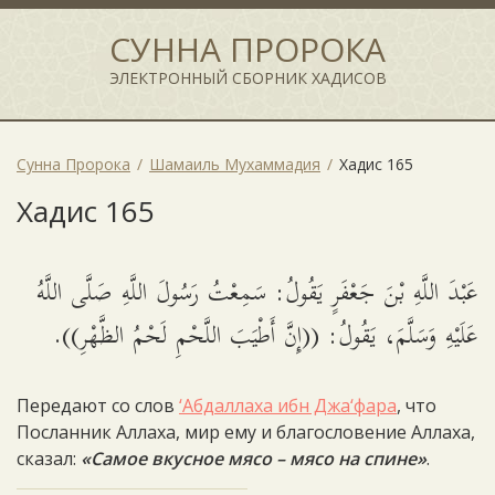
СУННА ПРОРОКА
ЭЛЕКТРОННЫЙ СБОРНИК ХАДИСОВ
Сунна Пророка
Шамаиль Мухаммадия
Хадис 165
Хадис 165
عَبْدَ اللَّهِ بْنَ جَعْفَرٍ يَقُولُ: سَمِعْتُ رَسُولَ اللَّهِ صَلَّى اللَّهُ
عَلَيْهِ وَسَلَّمَ، يَقُولُ: ((إِنَّ أَطْيَبَ اللَّحْمِ لَحْمُ الظَّهْرِ)).
Передают со слов
‘Абдаллаха ибн Джа‘фара
, что
Посланник Аллаха, мир ему и благословение Аллаха,
сказал:
«Самое вкусное мясо – мясо на спине»
.