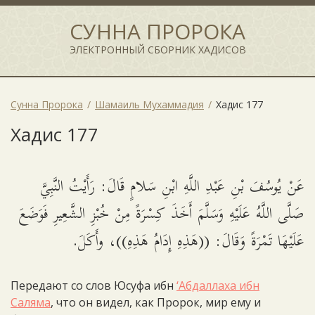
СУННА ПРОРОКА
ЭЛЕКТРОННЫЙ СБОРНИК ХАДИСОВ
Сунна Пророка
Шамаиль Мухаммадия
Хадис 177
Хадис 177
عَنْ يُوسُفَ بْنِ عَبْدِ اللَّهِ ابْنِ سَلامٍ قَالَ: رَأَيْتُ النَّبِيَّ
صَلَّى اللَّهُ عَلَيْهِ وَسَلَّمَ أَخَذَ كِسْرَةً مِنْ خُبْزِ الشَّعِيرِ فَوَضَعَ
عَلَيْهَا تَمْرَةً وَقَالَ: ((هَذِهِ إِدَامُ هَذِهِ))، وأَكَلَ.
Передают со слов Юсуфа ибн
‘Абдаллаха ибн
Саляма
, что он видел, как Пророк, мир ему и