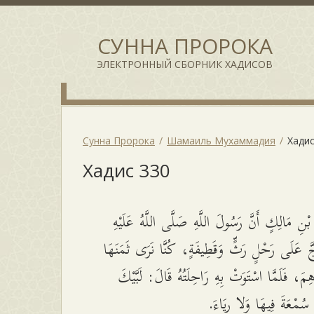
СУННА ПРОРОКА
ЭЛЕКТРОННЫЙ СБОРНИК ХАДИСОВ
Сунна Пророка
Шамаиль Мухаммадия
Хадис
Хадис 330
ْنِ مَالِكٍ أَنَّ رَسُولَ اللَّهِ صَلَّى اللَّهُ عَلَيْهِ
َّ عَلَى رَحْلٍ رَثٍّ وَقَطِيفَةٍ، كُنَّا نَرَى ثَمَنَهَا
َاهِمَ، فَلَمَّا اسْتَوَتْ بِهِ رَاحِلَتُهُ قَالَ: لَبَّيْكَ
 سُمْعَةَ فِيهَا وَلا رِيَاءَ