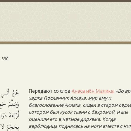
 330
عَنْ أَنَسِ ب
Передают со слов
Анаса ибн Малика
:
«Во в
хаджа Посланник Аллаха, мир ему и
وَسَلَّمَ حَج
благословение Аллаха, сидел в старом седле
أَرْبَعَةَ دَر
котором был кусок ткани с бахромой, и мы
оценили его в четыре дирхема. Когда
بِحَجَّةٍ لا.
верблюдица поднялась на ноги вместе с ни