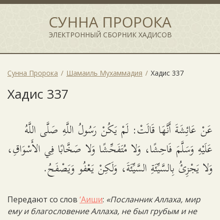
СУННА ПРОРОКА
ЭЛЕКТРОННЫЙ СБОРНИК ХАДИСОВ
Сунна Пророка
Шамаиль Мухаммадия
Хадис 337
Хадис 337
عَنْ عَائِشَةَ أَنَّهَا قَالَتْ: لَمْ يَكُنْ رَسُولُ اللَّهِ صَلَّى اللَّهُ
عَلَيْهِ وَسَلَّمَ فَاحِشًا، وَلا مُتَفَحِّشًا وَلا صَخَّابًا فِي الأَسْوَاقِ،
وَلا يَجْزِئُ بِالسَّيِّئَةِ السَّيِّئَةَ، وَلَكِنْ يَعْفُو وَيَصْفَحُ.
Передают со слов
‘Аиши
:
«Посланник Аллаха, мир
ему и благословение Аллаха, не был грубым и не