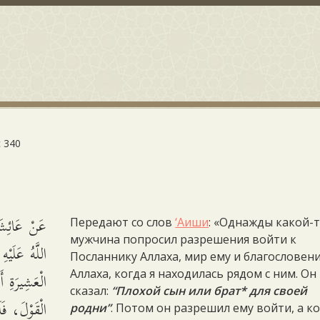
 340
عَنْ عَائِشَ
Передают со слов
‘Аиши
: «Однажды какой-
мужчина попросил разрешения войти к
اللَّهُ عَلَيْ
Посланнику Аллаха, мир ему и благословен
الْعَشِيرَةِ أ
Аллаха, когда я находилась рядом с ним. Он
сказал:
“Плохой сын или брат* для своей
الْقَوْلَ، فَ
родни”
. Потом он разрешил ему войти, а к