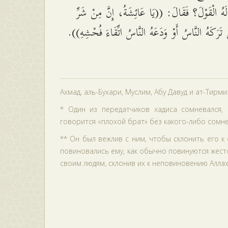
 لَهُ الْقَوْلَ؟ فَقَالَ: ((يَا عَائِشَةُ، إِنَّ مِنْ شَرِّ
نْ تَرَكَهُ النَّاسُ أَوْ وَدَعَهُ النَّاسُ اتِّقَاءَ فُحْشِهِ
Ахмад, аль-Бухари, Муслим, Абу Давуд и ат-Тирм
* Один из передатчиков хадиса сомневался, 
говорится «плохой брат» без какого-либо сомне
** Он был вежлив с ним, чтобы склонить его к
повиновались ему, как обычно повинуются жесто
своим людям, склонив их к неповиновению Аллах