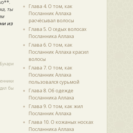
во**.
Глава 4. О том, как
ха, ты
Посланник Аллаха
им
расчёсывал волосы
ни из
Глава 5. О седых волосах
Посланника Аллаха
Глава 6. О том, как
Посланник Аллаха красил
волосы
Бухари
Глава 7. О том, как
Посланник Аллаха
венники
пользовался сурьмой
едил бы
Глава 8. Об одежде
Посланника Аллаха
Глава 9. О том, как жил
Посланник Аллаха
Глава 10. О кожаных носках
Посланника Аллаха