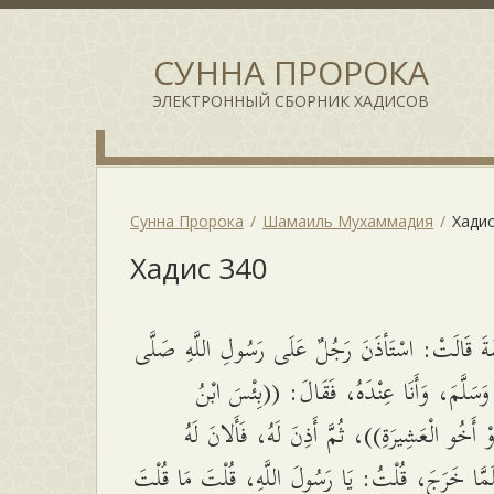
СУННА ПРОРОКА
ЭЛЕКТРОННЫЙ СБОРНИК ХАДИСОВ
Сунна Пророка
Шамаиль Мухаммадия
Хадис
Хадис 340
ةَ قَالَتْ: اسْتَأْذَنَ رَجُلٌ عَلَى رَسُولِ اللَّهِ صَلَّى
هِ وَسَلَّمَ، وَأَنَا عِنْدَهُ، فَقَالَ: ((بِئْسَ ابْنُ
َوْ أَخُو الْعَشِيرَةِ))، ثُمَّ أَذِنَ لَهُ، فَأَلانَ لَهُ
لَمَّا خَرَجَ، قُلْتُ: يَا رَسُولَ اللَّهِ، قُلْتَ مَا قُلْتَ