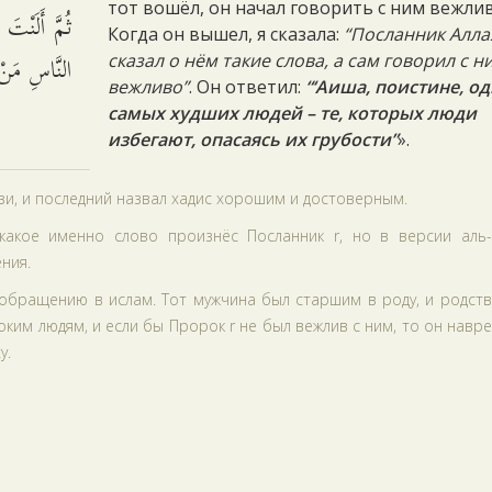
тот вошёл, он начал говорить с ним вежли
ثُمَّ أَلَنْتَ
Когда он вышел, я сказала:
“Посланник Алла
النَّاسِ مَ)).
сказал о нём такие слова, а сам говорил с н
вежливо”
. Он ответил:
“‘Аиша, поистине, од
самых худших людей – те, которых люди
избегают, опасаясь их грубости”
».
изи, и последний назвал хадис хорошим и достоверным.
какое именно слово произнёс Посланник r, но в версии аль-
ния.
 обращению в ислам. Тот мужчина был старшим в роду, и родст
ким людям, и если бы Пророк r не был вежлив с ним, то он навр
у.