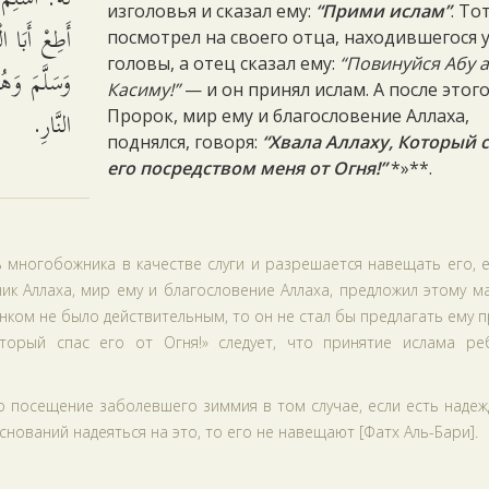
изголовья и сказал ему:
“Прими ислам”
. То
أَطِعْ أَبَا ال
посмотрел на своего отца, находившегося у
головы, а отец сказал ему:
“Повинуйся Абу а
وَسَلَّمَ وَهُ
Касиму!”
— и он принял ислам. А после этог
النَّارِ.
Пророк, мир ему и благословение Аллаха,
поднялся, говоря:
“Хвала Аллаху, Который 
его посредством меня от Огня!”
*»**.
ь многобожника в качестве слуги и разрешается навещать его, 
ник Аллаха, мир ему и благословение Аллаха, предложил этому м
нком не было действительным, то он не стал бы предлагать ему 
оторый спас его от Огня!» следует, что принятие ислама ре
о посещение заболевшего зиммия в том случае, если есть надеж
снований надеяться на это, то его не навещают [Фатх Аль-Бари].