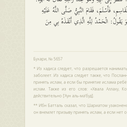
ْقَاسِمِ، فَأَسْلَمَ، فَقَامَ النَّبِيُّ صَلَّى اللَّهُ عَلَيْهِ
وَ يَقُولُ: الْحَمْدُ لِلَّهِ الَّذِي أَنْقَذَهُ بِي مِنَ
Бухари, № 5657
* Из хадиса следует, что разрешается нанимат
заболеет. Из хадиса следует также, что Послан
принять ислам, а если бы принятие ислама ребё
ислам. Также из его слов: «Хвала Аллаху, К
действительно [‘Аун аль-ма‘буд].
** Ибн Батталь сказал, что Шариатом узаконен
он внемлет призыву принять ислам, а если нет о