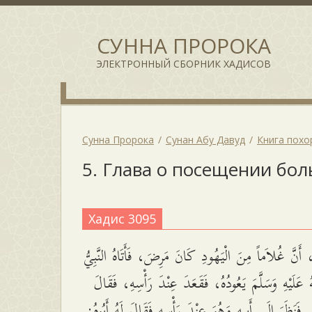
СУННА ПРОРОКА
ЭЛЕКТРОННЫЙ СБОРНИК ХАДИСОВ
Сунна Пророка
Сунан Абу Давуд
Книга похо
5. Глава о посещении бо
Хадис 3095
أَنَّ غُلاَماً مِنَ الْيَهُودِ كَانَ مَرِضَ، فَأَتَاهُ النَّبِيُّ
 عَلَيْهِ وَسَلَّمَ يَعُودُهُ، فَقَعَدَ عِنْدَ رَأْسِهِ، فَقَالَ
ْ. فَنَظَرَ إِلَى أَبِيهِ وَهُوَ عِنْدَ رَأْسِهِ فَقَالَ لَهُ أَبُوهُ