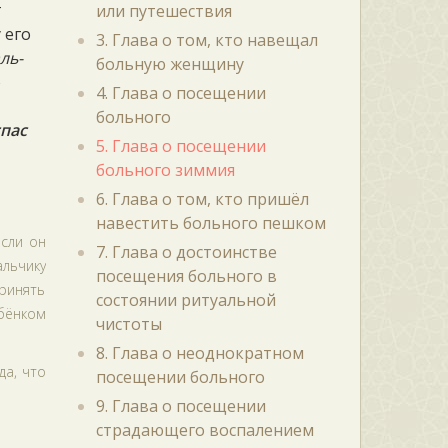
т
или путешествия
 его
3. Глава о том, кто навещал
ль-
больную женщину
о
4. Глава о посещении
больного
спас
5. Глава о посещении
больного зиммия
6. Глава о том, кто пришёл
навестить больного пешком
если он
7. Глава о достоинстве
альчику
посещения больного в
принять
состоянии ритуальной
бёнком
чистоты
8. Глава о неоднократном
да, что
посещении больного
9. Глава о посещении
страдающего воспалением