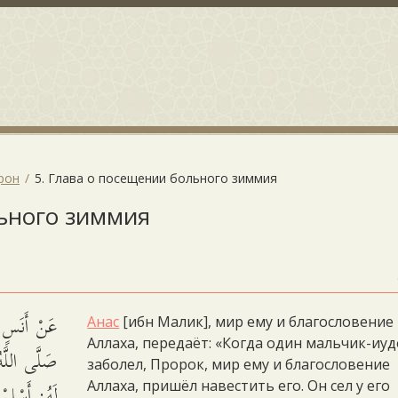
рон
5. Глава о посещении больного зиммия
льного зиммия
عَنْ أَنَسٍ، 
Анас
[ибн Малик], мир ему и благословение
Аллаха, передаёт: «Когда один мальчик-иу
صَلَّى اللَّهُ
заболел, Пророк, мир ему и благословение
لَهُ: أَسْلِم:
Аллаха, пришёл навестить его. Он сел у его