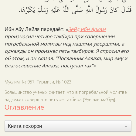
فَقَالَ كَانَ رَسُولُ اللَّهِ صَلَّى اللَّهُ عَلَيْهِ وَسَلَّمَ يُكَبِّرُهَا.
Ибн Абу Лейля передаёт:
«
Зейд ибн Аркам
произносил четыре такбира при совершении
погребальной молитвы над нашими умершими, а
однажды он произнёс пять такбиров. Я спросил его
об этом, и он сказал: “Посланник Аллаха, мир ему и
благословение Аллаха, поступал так”»
.
Муслим, № 957; Тирмизи, № 1023
Большинство учёных считает, что в погребальной молитве
надлежит совершать четыре такбира [‘Аун аль-ма‘буд].
Оглавление
Книга похорон