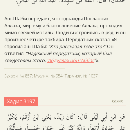
حَدَّثَكَ؟ قَالَ: الثِّقَةُ مَنْ شَهِدَهُ: عَبْدُ اللَّهِ بْنُ عَبَّاسٍ.
Аш-Ша‘би передаёт, что однажды Посланник
Аллаха, мир ему и благословение Аллаха, проходил
мимо свежей могилы. Люди выстроились в ряд, и он
произнёс четыре такбира. Передатчик сказал: «Я
спросил аш-Ша‘би:
“Кто рассказал тебе это?”
Он
ответил:
“Надёжный передатчик, который был
свидетелем этого,
‘Абдуллах ибн ‘Аббас
”
».
Бухари, № 857; Муслим, № 954; Тирмизи, № 1037
Хадис 3197
сахих
عَنِ ابْنِ أَبِي لَيْلَى قَالَ: كَانَ زَيْدٌ، يَعْنِي ابْنَ أَرْقَمَ، يُكَبِّرُ
عَلَى جَنَائِزِنَا أَرْبَعاً، وَإِنَّهُ كَبَّرَ عَلَى جَنَازَةٍ خَمْساً، فَسَأَلْتُهُ،