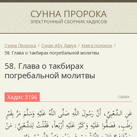
СУННА ПРОРОКА
ЭЛЕКТРОННЫЙ СБОРНИК ХАДИСОВ
Сунна Пророка
Сунан Абу Давуд
Книга похорон
58. Глава о такбирах погребальной молитвы
58. Глава о такбирах
погребальной молитвы
Хадис 3196
сахих
عَنِ الشَّعْبِيِّ، أَنَّ رَسُولَ اللَّهِ صَلَّى اللَّهُ عَلَيْهِ وَسَلَّمَ مَرَّ بِقَبْرٍ
رَطْبٍ، فَصَفُّوا عَلَيْهِ وَكَبَّرَ عَلَيْهِ أَرْبَعاً، فَقُلْتُ لِلشَّعْبِيِّ: مَنْ