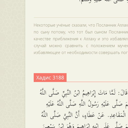
Некоторые учёные сказали, что Посланник Алла
по сыну потому, что тот был сыном Посланник
качестве приближения к Аллаху и это избавл
случай можно сравнить с положением мучен
избавляющее от необходимости совершать погре
Хадис 3188
َالَ: لَمَّا مَاتَ إِبْرَاهِيمُ ابْنُ النَّبِيِّ صَلَّى اللَّهُ
َّمَ صَلَّى عَلَيْهِ رَسُولُ اللَّهِ صَلَّى اللَّهُ عَلَيْهِ
 الْمَقَاعِدِ. عَنْ عَطَاءٍ، أَنَّ النَّبِيَّ صَلَّى اللَّهُ
َّمَ صَلَّى عَلَى ابْنِهِ إِبْرَاهِيمَ وَهُوَ ابْنُ سَبْعِينَ