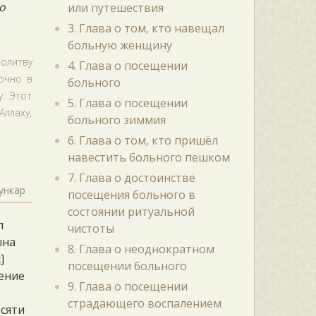
о
или путешествия
3. Глава о том, кто навещал
больную женщину
молитву
4. Глава о посещении
очно в
больного
. Этот
5. Глава о посещении
ллаху,
больного зиммия
6. Глава о том, кто пришёл
навестить больного пешком
7. Глава о достоинстве
ункар
посещения больного в
состоянии ритуальной
л
чистоты
ына
8. Глава о неоднократном
]
посещении больного
вение
9. Глава о посещении
страдающего воспалением
есяти