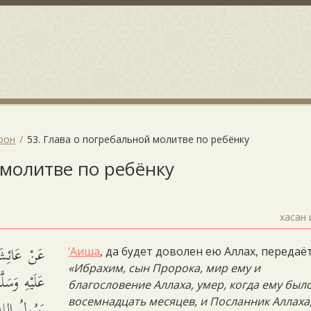
рон
53. Глава о погребальной молитве по ребёнку
 молитве по ребёнку
хасан 
عَنْ عَائِشَة
‘Аиша
, да будет доволен ею Аллах, передаёт
«Ибрахим, сын Пророка, мир ему и
عَلَيْهِ وَسَل
благословение Аллаха, умер, когда ему был
رَسُولُ اللهِ.
восемнадцать месяцев, и Посланник Аллаха