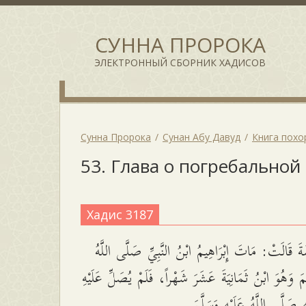
СУННА ПРОРОКА
ЭЛЕКТРОННЫЙ СБОРНИК ХАДИСОВ
Сунна Пророка
Сунан Абу Давуд
Книга похо
53. Глава о погребальной
Хадис 3187
َ قَالَتْ: مَاتَ إِبْرَاهِيمُ ابْنُ النَّبِيِّ صَلَّى اللَّهُ
َّمَ وَهُوَ ابْنُ ثَمَانِيَةَ عَشَرَ شَهْراً، فَلَمْ يُصَلِّ عَلَيْهِ
 صَلَّى اللَّهُ عَلَيْهِ وَسَلَّمَ