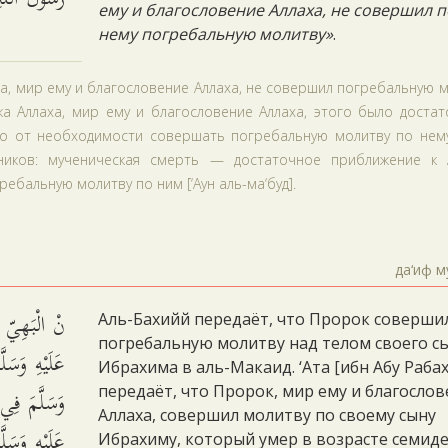
ему и благословение Аллаха, не совершил п
нему погребальную молитву»
.
ха, мир ему и благословение Аллаха, не совершил погребальную 
а Аллаха, мир ему и благословение Аллаха, этого было достат
яло от необходимости совершать погребальную молитву по нему
иков: мученическая смерть — достаточное приближение к А
бальную молитву по ним [‘Аун аль-ма‘буд].
да‘иф м
نْ الْبَهِيّ ق
Аль-Бахийй передаёт, что Пророк соверши
погребальную молитву над телом своего с
عَلَيْهِ وَسَل
Ибрахима в аль-Макаид. ‘Ата [ибн Абу Рабах
وَسَلَّمَ فِي
передаёт, что Пророк, мир ему и благосло
Аллаха, совершил молитву по своему сыну
عَلَيْهِ وَسَل
Ибрахиму, который умер в возрасте семид