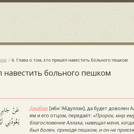
рон
6. Глава о том, кто пришёл навестить больного пешком
ёл навестить больного пешком
عَنْ جَابِرٍ ق
Джабир
[ибн ‘Абдуллах], да будет доволен А
им и его отцом, передаёт:
«Пророк, мир ем
يَعُودُنِي لَ.
благословение Аллаха, навещал меня, когда
был болен, приходя пешком, и он не приез