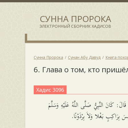
СУННА ПРОРОКА
ЭЛЕКТРОННЫЙ СБОРНИК ХАДИСОВ
Сунна Пророка
Сунан Абу Давуд
Книга похо
6. Глава о том, кто приш
Хадис 3096
َالَ: كَانَ النَّبِيُّ صَلَّى اللَّهُ عَلَيْهِ وَسَلَّمَ
يْسَ بِرَاكِبٍ بَغْلا وَلاَ بِرْذَوْنًا