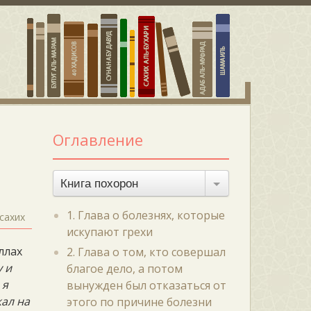
Оглавление
Книга похорон
1. Глава о болезнях, которые
сахих
искупают грехи
ллах
2. Глава о том, кто совершал
у и
благое дело, а потом
 я
вынужден был отказаться от
жал на
этого по причине болезни