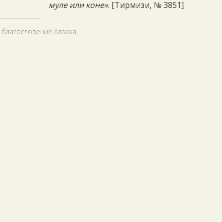
муле или коне»
. [Тирмизи, № 3851]
 благословение Аллаха.