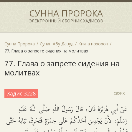
СУННА ПРОРОКА
ЭЛЕКТРОННЫЙ СБОРНИК ХАДИСОВ
Сунна Пророка
Сунан Абу Давуд
Книга похорон
77. Глава о запрете сидения на молитвах
77. Глава о запрете сидения на
молитвах
Хадис 3228
сахих
عَنْ أَبِي هُرَيْرَةَ قَالَ، قَالَ رَسُولُ اللَّهِ صَلَّى اللَّهُ عَلَيْهِ
وَسَلَّمَ: لأَنْ يَجْلِسَ أَحَدُكُمْ عَلَى جَمْرَةٍ فَتَحْرِقَ ثِيَابَهُ حَتَّى