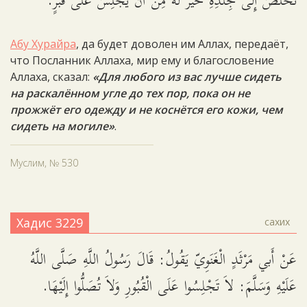
تَخْلُصَ إِلَى جِلْدِهِ خَيْرٌ لَهُ مِنْ أَنْ يَجْلِسَ عَلَى قَبْرٍ.
Абу Хурайра
, да будет доволен им Аллах, передаёт,
что Посланник Аллаха, мир ему и благословение
Аллаха, сказал:
«Для любого из вас лучше сидеть
на раскалённом угле до тех пор, пока он не
прожжёт его одежду и не коснётся его кожи, чем
сидеть на могиле»
.
Муслим, № 530
Хадис 3229
сахих
عَنْ أَبي مَرْثَدٍ الْغَنَوِيّ يَقُولُ: قَالَ رَسُولُ اللَّهِ صَلَّى اللَّهُ
عَلَيْهِ وَسَلَّمَ: لاَ تَجْلِسُوا عَلَى الْقُبُورِ وَلاَ تُصَلُّوا إِلَيْهَا.