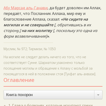
Абу Марсад аль-Ганави
, да будет доволен им Аллах,
передаёт, что Посланник Аллаха, мир ему и
благословение Аллаха, сказал:
«Не сидите на
могилах и не совершайте
[, обратившись в их
сторону,]
на них молитву
[, п
оскольку это одна из
форм возвеличивания]
»
.
Муслим, № 972; Тирмизи, № 1050
На могиле не следует делать ничего из того, что не
соответствует Сунне. Шариатом узаконено только
посещение могилы и обращение к Аллаху с мольбой за
покоящегося в ней в положении стоя [Тухфат аль-ахвази].
Оглавление
Книга похорон
1. Глава о болезнях, которые искупают грехи