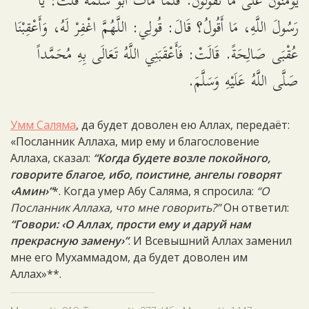
يُؤَمِّنُونَ عَلَى مَا تَقُولُونَ. فَلَمَّا مَاتَ أَبُو سَلَمَةَ قُلْتُ: يَا
رَسُولَ اللَّهِ، مَا أَقُولُ؟ قَالَ: قُولِي: اللَّهُمَّ اغْفِرْ لَهُ، وَأَعْقِبْنَا
عُقْبَى صَالِحَةً. قَالَتْ: فَأَعْقَبَنِي اللَّهُ تَعَالَى بِهِ مُحَمَّداً
صَلَّى اللَّهُ عَلَيْهِ وَسَلَّمَ.
Умм Саляма
, да будет доволен ею Аллах, передаёт:
«Посланник Аллаха, мир ему и благословение
Аллаха, сказал:
“Когда будете возле покойного,
говорите благое, ибо, поистине, ангелы говорят
‹Амин›”
*. Когда умер Абу Саляма, я спросила:
“О
Посланник Аллаха, что мне говорить?”
Он ответил:
“Говори: ‹О Аллах, прости ему и даруй нам
прекрасную замену›”
. И Всевышний Аллах заменил
мне его Мухаммадом, да будет доволен им
Аллах»**.