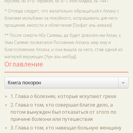
Муслим, № 919; Тирмизи, № 977; Ибн Маджа, № 1447
* Отсюда следует, что желательно обращаться к Аллаху с
благими мольбами за покойного, испрашивать для него
прощения, милости и облегчения [Тухфат аль-ахвази].
** После смерти Абу Салямы, да будет доволен им Аллах, к
Умм Саляме посватался Посланник Аллаха, мир ему и
благословение Аллаха, и она вышла за него, став одной из
матерей верующих [‘Аун аль-ма‘буд].
Оглавление
Книга похорон
1. Глава о болезнях, которые искупают грехи
2. Глава о том, кто совершал благое дело, а
потом вынужден был отказаться от этого по
причине болезни или путешествия
3. Глава о том, кто навещал больную женщину