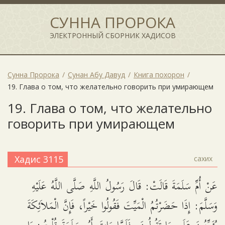
СУННА ПРОРОКА
ЭЛЕКТРОННЫЙ СБОРНИК ХАДИСОВ
Сунна Пророка
Сунан Абу Давуд
Книга похорон
19. Глава о том, что желательно говорить при умирающем
19. Глава о том, что желательно
говорить при умирающем
Хадис 3115
сахих
عَنْ أُمِّ سَلَمَةَ قَالَتْ: قَالَ رَسُولُ اللَّهِ صَلَّى اللَّهُ عَلَيْهِ
وَسَلَّمَ: إِذَا حَضَرْتُمُ الْمَيِّتَ فَقُولُوا خَيْراً، فَإِنَّ الْمَلاَئِكَةَ