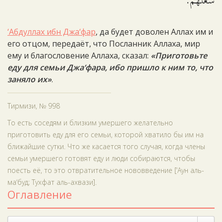
شَغَلَهُمْ.
‘Абдуллах ибн Джа‘фар
, да будет доволен Аллах им и
его отцом, передаёт, что Посланник Аллаха, мир
ему и благословение Аллаха, сказал:
«Приготовьте
еду для семьи Джа‘фара, ибо пришло к ним то, что
заняло их»
.
Тирмизи, № 998
То есть соседям и близким умершего желательно
приготовить еду для его семьи, которой хватило бы им на
ближайшие сутки. Что же касается того случая, когда члены
семьи умершего готовят еду и люди собираются, чтобы
поесть её, то это отвратительное нововведение [‘Аун аль-
ма‘буд; Тухфат аль-ахвази].
Оглавление