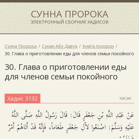
СУННА ПРОРОКА
ЭЛЕКТРОННЫЙ СБОРНИК ХАДИСОВ
Сунна Пророка
Сунан Абу Давуд
Книга похорон
30. Глава о приготовлении еды для членов семьи покойного
30. Глава о приготовлении еды
для членов семьи покойного
Хадис 3132
хасан
عَنْ عَبْدِ اللَّهِ بْنِ جَعْفَرٍ قَالَ: قَالَ رَسُولُ اللَّهِ صَلَّى اللَّهُ
عَلَيْهِ وَسَلَّمَ: اصْنَعُوا لآلِ جَعْفَرٍ طَعَاماً، فَإِنَّهُ قَدْ أَتَاهُمْ أَمْرٌ