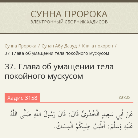
СУННА ПРОРОКА
ЭЛЕКТРОННЫЙ СБОРНИК ХАДИСОВ
Сунна Пророка
Сунан Абу Давуд
Книга похорон
37. Глава об умащении тела покойного мускусом
37. Глава об умащении тела
покойного мускусом
Хадис 3158
сахих
عَنْ أَبِي سَعِيدٍ الْخُدْرِيِّ قَالَ: قَالَ رَسُولُ اللَّهِ صَلَّى اللَّهُ
عَلَيْهِ وَسَلَّمَ: أَطْيَبُ طِيبِكُمُ الْمِسْكُ.