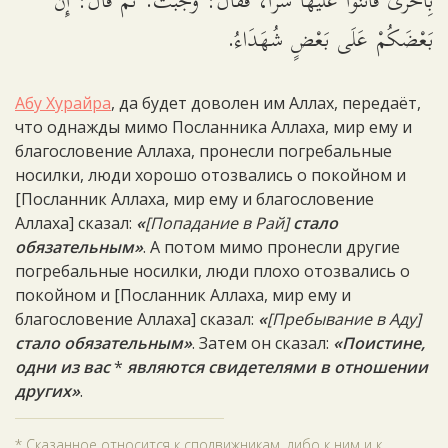
بِأُخْرَى فَأَثْنَوْا عَلَيْهَا شَرًّا، فَقَالَ: وَجَبَتْ. ثُمَّ قَالَ: إِنَّ
بَعْضَكُمْ عَلَى بَعْضٍ شُهَدَاءُ.
Абу Хурайра
, да будет доволен им Аллах, передаёт,
что однажды мимо Посланника Аллаха, мир ему и
благословение Аллаха, пронесли погребальные
носилки, люди хорошо отозвались о покойном и
[Посланник Аллаха, мир ему и благословение
Аллаха] сказал:
«
[П
опадание в Рай]
стало
обязательным»
. А потом мимо пронесли другие
погребальные носилки, люди плохо отозвались о
покойном и [Посланник Аллаха, мир ему и
благословение Аллаха] сказал:
«
[П
ребывание в Аду]
стало обязательным»
. Затем он сказал:
«Поистине,
одни из вас
*
являются свидетелями в отношении
других»
.
* Сказанное относится к сподвижникам, либо к ним и к