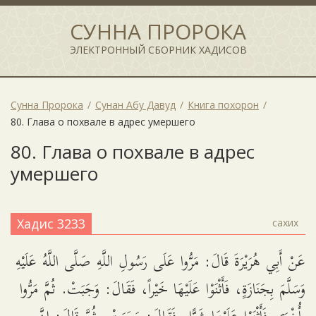
СУННА ПРОРОКА
ЭЛЕКТРОННЫЙ СБОРНИК ХАДИСОВ
Сунна Пророка
Сунан Абу Давуд
Книга похорон
80. Глава о похвале в адрес умершего
80. Глава о похвале в адрес
умершего
Хадис 3233
сахих
عَنْ أَبِي هُرَيْرَةَ قَالَ: مَرُّوا عَلَى رَسُولِ اللَّهِ صَلَّى اللَّهُ عَلَيْهِ
وَسَلَّمَ بِجَنَازَةٍ، فَأَثْنَوْا عَلَيْهَا خَيْراً، فَقَالَ: وَجَبَتْ. ثُمَّ مَرُّوا