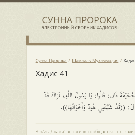
СУННА ПРОРОКА
ЭЛЕКТРОННЫЙ СБОРНИК ХАДИСОВ
Сунна Пророка
Шамаиль Мухаммадия
Хадис
Хадис 41
حَيْفَةَ قَال: قَالُوا: يَا رَسُولَ اللَّهِ، نَرَاكَ قَدْ
الَ: ((قَدْ شَيَّبَتْنِي هُودٌ وَأَخَوَاتُهَا
В «Аль-Джами‘ ас-сагир» сообщается, что хади