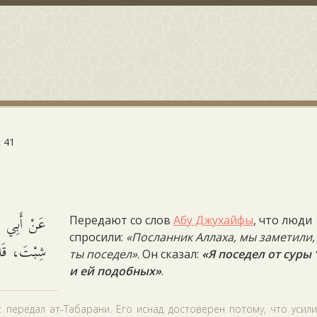
 41
عَنْ أَبِي جُ
Передают со слов
Абу Джухайфы
, что люди
спросили:
«Посланник Аллаха, мы заметили,
شِبْتَ، قَ)).
ты поседел»
. Он сказал:
«Я поседел от суры 
и ей подобных»
.
с передал ат-Табарани. Его иснад достоверен потому, что усил