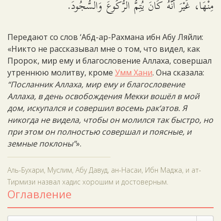
مِنْهَا، غَيْرَ أَنَّهُ كَانَ يُتِمُّ الرُّكُوعَ وَالسُّجُودَ.
Передают со слов ‘Абд-ар-Рахмана ибн Абу Ляйли:
«Никто не рассказывал мне о том, что видел, как
Пророк, мир ему и благословение Аллаха, совершал
утреннюю молитву, кроме
Умм Хани
. Она сказала:
“Посланник Аллаха, мир ему и благословение
Аллаха, в день освобождения Мекки вошёл в мой
дом, искупался и совершил восемь рак‘атов. Я
никогда не видела, чтобы он молился так быстро, но
при этом он полностью совершал и поясные, и
земные поклоны”
».
Аль-Бухари, Муслим, Абу Давуд, ан-Насаи, Ибн Маджа, и ат-
Тирмизи назвал хадис хорошим и достоверным.
Оглавление