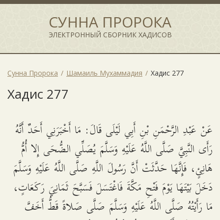
СУННА ПРОРОКА
ЭЛЕКТРОННЫЙ СБОРНИК ХАДИСОВ
Сунна Пророка
Шамаиль Мухаммадия
Хадис 277
Хадис 277
عَنْ عَبْدِ الرَّحْمَنِ بْنِ أَبِي لَيْلَى قَالَ: مَا أَخْبَرَنِي أَحَدٌ أَنَّهُ
رَأَى النَّبِيَّ صَلَّى اللَّهُ عَلَيْهِ وَسَلَّمَ يُصَلِّي الضُّحَى إِلا أُمُّ
هَانِئٍ، فَإِنَّهَا حَدَّثَتْ أَنَّ رَسُولَ اللَّهِ صَلَّى اللَّهُ عَلَيْهِ وَسَلَّمَ
دَخَلَ بَيْتَهَا يَوْمَ فَتْحِ مَكَّةَ فَاغْتَسَلَ فَسَبَّحَ ثَمَانِيَ رَكَعَاتٍ،
مَا رَأَيْتُهُ صَلَّى اللَّهُ عَلَيْهِ وَسَلَّمَ صَلَّى صَلاةً قَطُّ أَخَفَّ